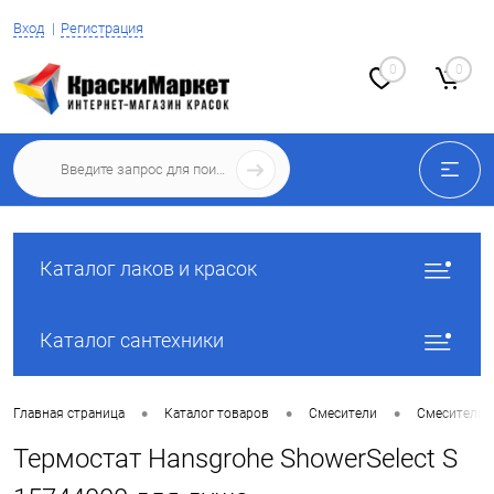
Вход
Регистрация
0
0
Каталог лаков и красок
Каталог сантехники
•
•
•
Главная страница
Каталог товаров
Смесители
Смесители 
Термостат Hansgrohe ShowerSelect S