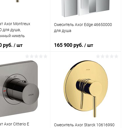
т Axor Montreux
Смеситель Axor Edge 46650000
 для душа,
для душа
нный никель
0 руб.
165 900 руб.
/ шт
/ шт
В корзину
В корзину
ь в 1 клик
Сравнение
Купить в 1 клик
Сравнение
ранное
Под заказ
В избранное
Под заказ
 Axor Citterio E
Смеситель Axor Starck 10616990