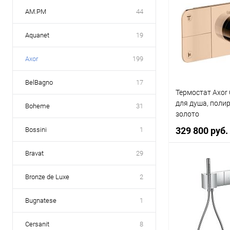
AM.PM
44
Aquanet
19
Axor
199
BelBagno
17
Термостат Axor
для душа, поли
Boheme
31
золото
329 800 руб.
Bossini
1
Bravat
29
В 
Bronze de Luxe
2
Bugnatese
1
Купить в 1 к
В избранное
Cersanit
8