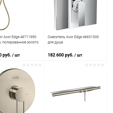
ь в 1 клик
Сравнение
Купить в 1 клик
Сравнение
ранное
Под заказ
В избранное
Под заказ
т Axor Edge 46711990
Смеситель Axor Edge 46651000
, полированное золото
для душа
0 руб.
182 600 руб.
/ шт
/ шт
В корзину
В корзину
ь в 1 клик
Сравнение
Купить в 1 клик
Сравнение
ранное
Под заказ
В избранное
Под заказ