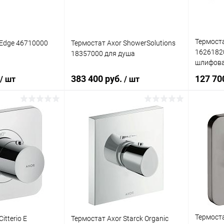
Термоста
 Edge 46710000
Термостат Axor ShowerSolutions
16261820
18357000 для душа
шлифова
383 400 руб.
127 70
/ шт
/ шт
корзину
В корзину
лик
Сравнение
Купить в 1 клик
Сравнение
Купит
Под заказ
В избранное
Под заказ
В изб
Термостат
itterio E
Термостат Axor Starck Organic