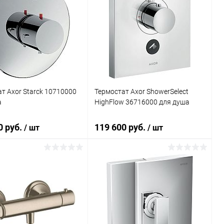
т Axor Starck 10710000
Термостат Axor ShowerSelect
а
HighFlow 36716000 для душа
0 руб.
119 600 руб.
/ шт
/ шт
В корзину
В корзину
ь в 1 клик
Сравнение
Купить в 1 клик
Сравнение
ранное
Под заказ
В избранное
Под заказ