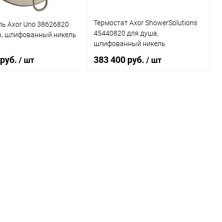
Термостат Axor ShowerSolutions
ь Axor Uno 38626820
45440820 для душа,
а, шлифованный никель
шлифованный никель
 руб.
383 400 руб.
/ шт
/ шт
В корзину
В корзину
ь в 1 клик
Сравнение
Купить в 1 клик
Сравнение
ранное
Под заказ
В избранное
Под заказ