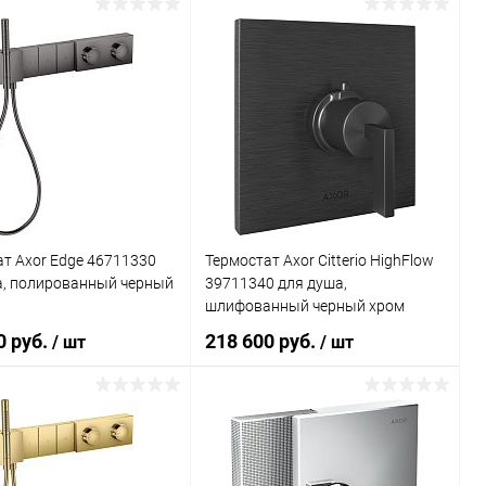
В корзину
В корзину
ь в 1 клик
Сравнение
Купить в 1 клик
Сравнение
ранное
Под заказ
В избранное
Под заказ
т Axor Edge 46711330
Термостат Axor Citterio HighFlow
а, полированный черный
39711340 для душа,
шлифованный черный хром
0 руб.
218 600 руб.
/ шт
/ шт
В корзину
В корзину