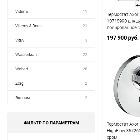
Vidima
11
Термостат Axor 
10715990 для д
Villeroy & Boch
21
полированное 
197 900 руб.
VitrA
3
Wasserkraft
22
В 
Webert
26
Купить в 1 к
Zorg
2
В избранное
Эконом
2
ФИЛЬТР ПО ПАРАМЕТРАМ
Термостат Axor 
HighFlow 36726
хром