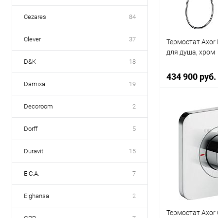
Cezares
84
Clever
37
Термостат Axor
для душа, хром
D&K
18
434 900 руб.
Damixa
19
Decoroom
2
В 
Dorff
5
Купить в 1 к
Duravit
15
В избранное
E.C.A.
7
Elghansa
2
Термостат Axor C