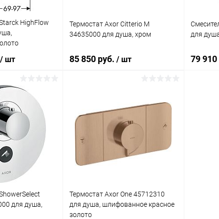
Starck HighFlow
Термостат Axor Citterio M
Смесител
уша,
34635000 для душа, хром
для душ
золото
85 850 руб.
79 910
/ шт
/ шт
корзину
В корзину
лик
Сравнение
Купить в 1 клик
Сравнение
Купит
Под заказ
В избранное
Под заказ
В изб
ShowerSelect
Термостат Axor One 45712310
000 для душа,
для душа, шлифованное красное
золото