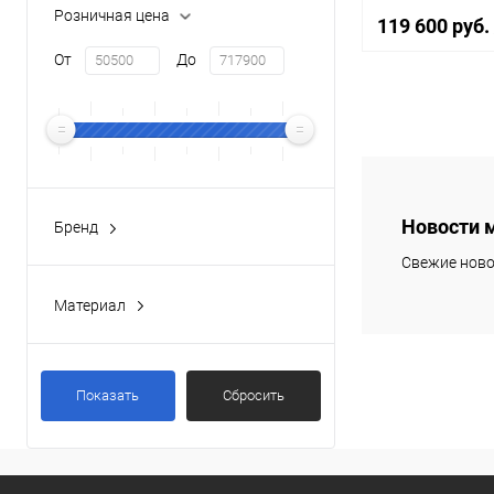
Розничная цена
119 600 руб.
От
До
В 
Купить в 1 к
В избранное
Новости 
Бренд
AXOR
(199)
Свежие ново
Материал
Латунь
(167)
Латунь / Пластик
(26)
Показать
Сбросить
Латунь / Стекло
(4)