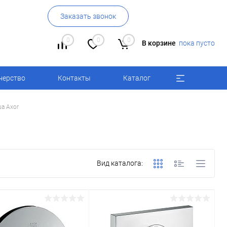
Заказать звонок
0
0
0
В корзине
пока пусто
нерство
Контакты
Каталог
а Axor
Вид каталога: