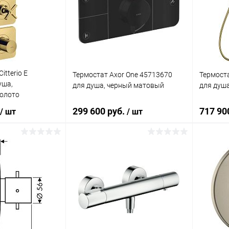
лик
Сравнение
Купить в 1 клик
Сравнение
Купит
Под заказ
В избранное
Под заказ
В изб
itterio E
Термостат Axor One 45713670
Термоста
уша,
для душа, черный матовый
для душа
золото
299 600 руб.
717 90
/ шт
/ шт
корзину
В корзину
лик
Сравнение
Купить в 1 клик
Сравнение
Купит
Под заказ
В избранное
Под заказ
В изб