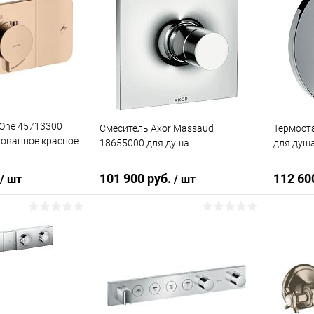
 One 45713300
Смеситель Axor Massaud
Термоста
рованное красное
18655000 для душа
для душ
101 900 руб.
112 60
/ шт
/ шт
корзину
В корзину
лик
Сравнение
Купить в 1 клик
Сравнение
Купит
Под заказ
В избранное
Под заказ
В изб