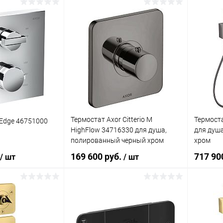
корзину
В корзину
лик
Сравнение
Купить в 1 клик
Сравнение
Купит
Под заказ
В избранное
Под заказ
В изб
Термостат Axor Citterio M
Термоста
 Edge 46751000
HighFlow 34716330 для душа,
для душ
полированный черный хром
хром
169 600 руб.
717 90
/ шт
/ шт
корзину
В корзину