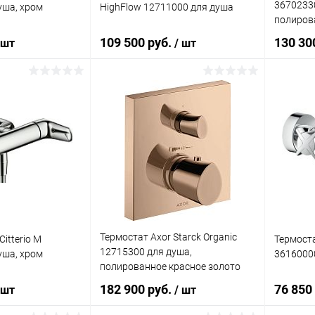
36702330
уша, хром
HighFlow 12711000 для душа
полиров
109 500 руб.
130 30
 шт
/ шт
корзину
В корзину
лик
Сравнение
Купить в 1 клик
Сравнение
Купит
Под заказ
В избранное
Под заказ
В изб
Термостат Axor Starck Organic
itterio M
Термостат
12715300 для душа,
уша, хром
3616000
полированное красное золото
182 900 руб.
76 850
 шт
/ шт