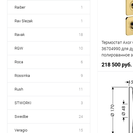
Купить в 1 к
Raiber
1
В избранное
Rav Slezak
1
Ravak
18
Термостат Axor C
RGW
10
36704990 для д
полированное 
Roca
6
218 500 руб.
Rossinka
9
В 
Rush
11
STWORKI
3
Купить в 1 к
В избранное
Swedbe
24
Veragio
15