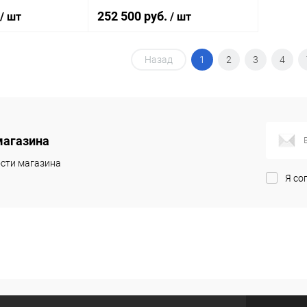
252 500 руб.
/ шт
/ шт
Назад
1
2
3
4
корзину
В корзину
лик
Сравнение
Купить в 1 клик
Сравнение
Под заказ
В избранное
Под заказ
магазина
сти магазина
Я со