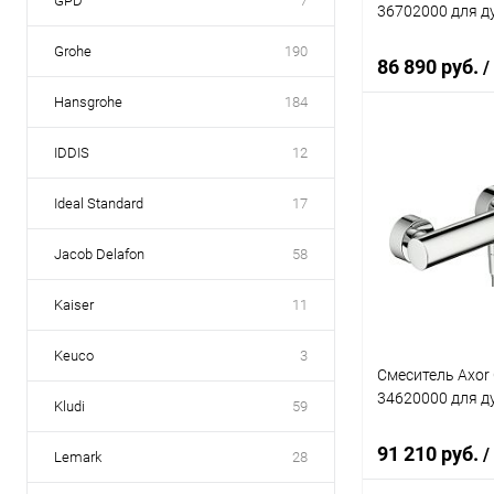
GPD
7
36702000 для д
Grohe
190
86 890 руб.
/
Hansgrohe
184
IDDIS
12
В 
Ideal Standard
17
Купить в 1 к
В избранное
Jacob Delafon
58
Kaiser
11
Keuco
3
Смеситель Axor C
34620000 для д
Kludi
59
91 210 руб.
/
Lemark
28