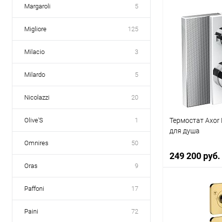
Margaroli
5
В 
Migliore
125
Купить в 1 к
Milacio
3
В избранное
Milardo
5
Nicolazzi
20
Термостат Axor
Olive'S
1
для душа
Omnires
50
249 200 руб.
Oras
9
Paffoni
17
В 
Paini
72