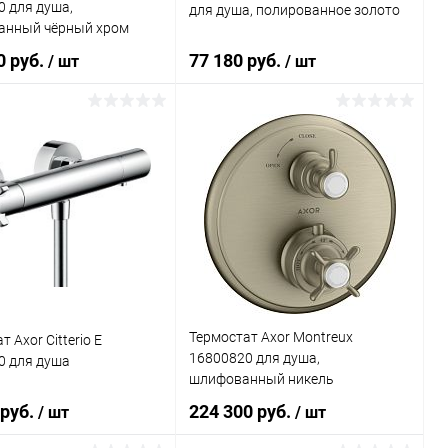
 для душа,
для душа, полированное золото
анный чёрный хром
0 руб.
77 180 руб.
/ шт
/ шт
В корзину
В корзину
ь в 1 клик
Сравнение
Купить в 1 клик
Сравнение
ранное
Под заказ
В избранное
Под заказ
Термостат Axor Montreux
 Axor Citterio E
16800820 для душа,
0 для душа
шлифованный никель
 руб.
224 300 руб.
/ шт
/ шт