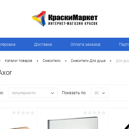
леровка
Доставка
Оплата заказов
Парт
•
•
•
•
Каталог товаров
Смесители
Смесители Для душа
Для душ
Axor
о:
Показать по:
популярности
30