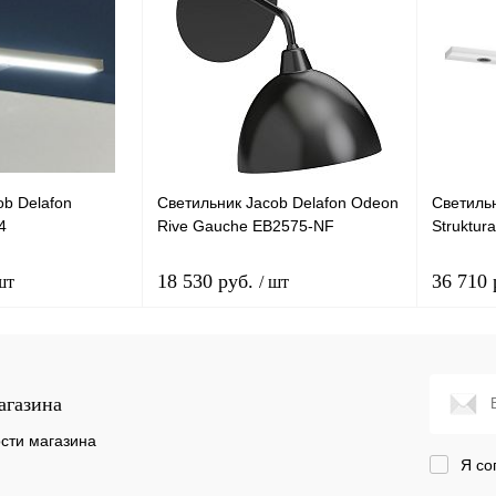
ob Delafon
Светильник Jacob Delafon Odeon
Светильн
4
Rive Gauche EB2575-NF
Struktur
18 530 руб.
36 710
шт
/ шт
корзину
В корзину
агазина
лик
Сравнение
Купить в 1 клик
Сравнение
Купит
сти магазина
Я со
Под заказ
В избранное
Под заказ
В изб