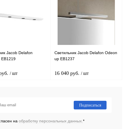
ик Jacob Delafon
Светильник Jacob Delafon Odeon
a EB1219
up EB1237
 руб.
16 040 руб.
/ шт
/ шт
В корзину
В корзину
Подписаться
ь в 1 клик
Сравнение
Купить в 1 клик
Сравнение
гласен на
обработку персональных данных.
*
ранное
Под заказ
В избранное
Под заказ