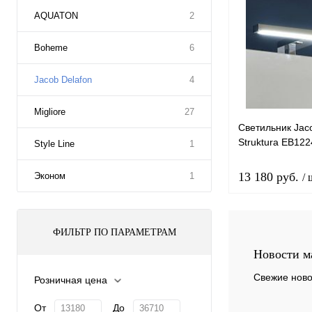
AQUATON
2
Boheme
6
Jacob Delafon
4
Migliore
27
Светильник Jac
Struktura EB122
Style Line
1
13 180 руб.
Эконом
1
/ 
ФИЛЬТР ПО ПАРАМЕТРАМ
В 
Новости м
Купить в 1 к
Свежие ново
Розничная цена
В избранное
От
До