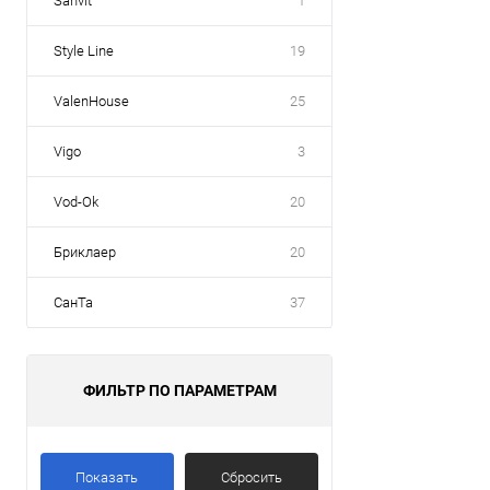
Sanvit
1
Style Line
19
ValenHouse
25
Vigo
3
Vod-Ok
20
Бриклаер
20
СанТа
37
ФИЛЬТР ПО ПАРАМЕТРАМ
Показать
Сбросить