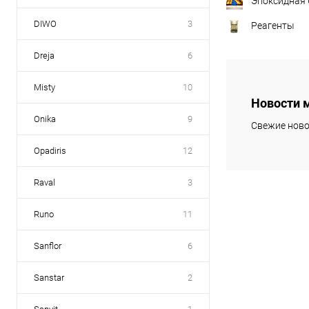
Эпоксидная
DIWO
3
Реагенты
Dreja
6
Misty
10
Новости 
Onika
9
Свежие ново
Opadiris
12
Raval
3
Runo
11
Sanflor
6
Sanstar
2