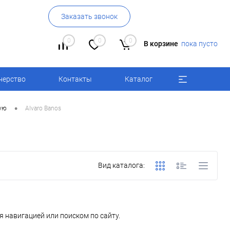
Заказать звонок
0
0
0
В корзине
пока пусто
нерство
Контакты
Каталог
•
ую
Alvaro Banos
Вид каталога:
 навигацией или поиском по сайту.