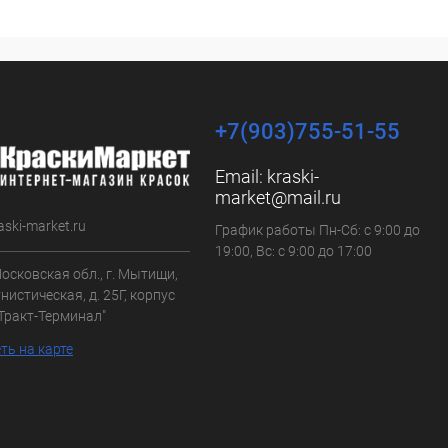
+7(903)755-51-55
Email:
kraski-
market@mail.ru
aski-market.ru
График работы Пн-Сб: с 9:00 до
19:00, Вс: с 9:00 до 17:00
осковская обл., г. Мытищи,
нистическая, д. 25Г, корпус
"Тракт-Терминал"
ть на карте