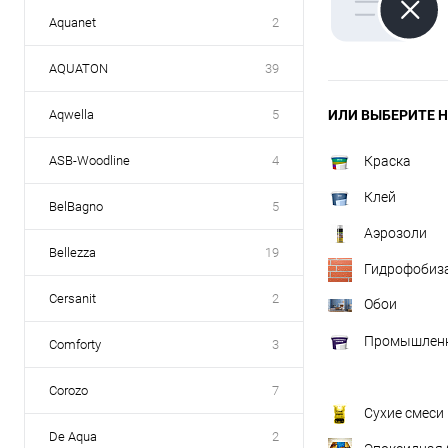
Aquanet
2
AQUATON
39
Aqwella
5
ИЛИ ВЫБЕРИТЕ Н
ASB-Woodline
4
Краска
Клей
BelBagno
5
Аэрозоли
Bellezza
19
Гидрофобиз
Cersanit
2
Обои
Промышленн
Comforty
3
Corozo
7
Сухие смеси
De Aqua
2