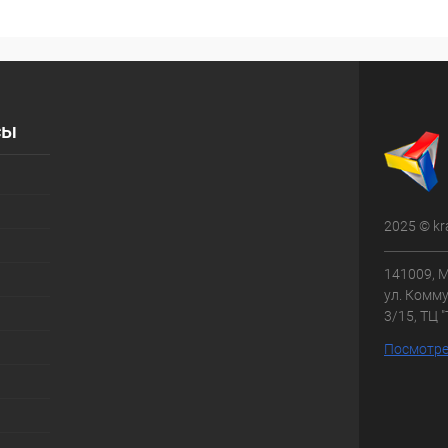
сы
2025 © kr
141009, М
ул. Комму
3/15, ТЦ 
Посмотре