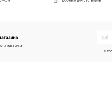
 Смола
Добавки для растворов
магазина
сти магазина
Я со