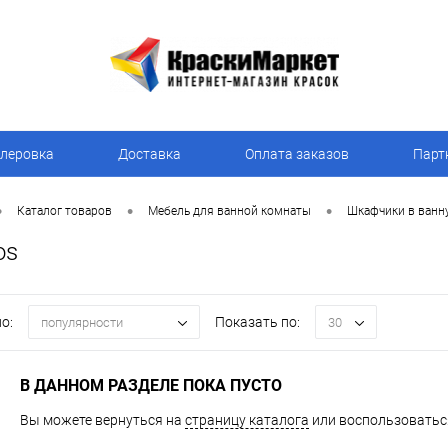
леровка
Доставка
Оплата заказов
Парт
•
•
•
Каталог товаров
Мебель для ванной комнаты
Шкафчики в ванн
os
о:
Показать по:
популярности
30
В ДАННОМ РАЗДЕЛЕ ПОКА ПУСТО
Вы можете вернуться на
страницу каталога
или воспользоваться