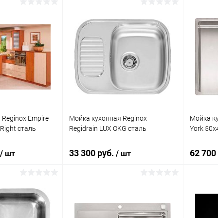
корзину
В корзину
ик
Сравнение
Купить в 1 клик
Сравнение
Купит
Под заказ
В избранное
Под заказ
В изб
 Reginox Empire
Мойка кухонная Reginox
Мойка к
Right сталь
Regidrain LUX OKG сталь
York 50x4
33 300 руб.
62 700
/ шт
/ шт
корзину
В корзину