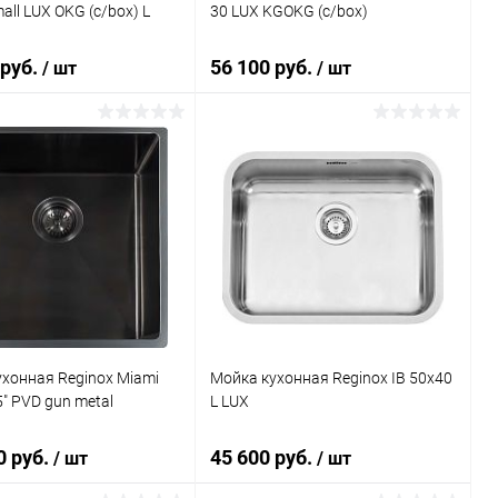
all LUX OKG (c/box) L
30 LUX KGOKG (c/box)
 руб.
56 100 руб.
/ шт
/ шт
В корзину
В корзину
ь в 1 клик
Сравнение
Купить в 1 клик
Сравнение
ранное
Под заказ
В избранное
Под заказ
хонная Reginox Miami
Мойка кухонная Reginox IB 50x40
5" PVD gun metal
L LUX
0 руб.
45 600 руб.
/ шт
/ шт