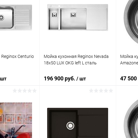
Reginox Centurio
Мойка кухонная Reginox Nevada
Мойка ку
18x50 LUX OKG left L сталь
Amazone
196 900 руб.
47 500
 шт
/ шт
корзину
В корзину
ик
Сравнение
Купить в 1 клик
Сравнение
Купит
Под заказ
В избранное
Под заказ
В изб