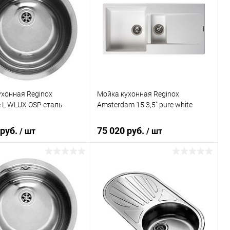
хонная Reginox
Мойка кухонная Reginox
 L WLUX OSP сталь
Amsterdam 15 3,5" pure white
 руб.
75 020 руб.
/ шт
/ шт
В корзину
В корзину
ь в 1 клик
Сравнение
Купить в 1 клик
Сравнение
ранное
Под заказ
В избранное
Под заказ