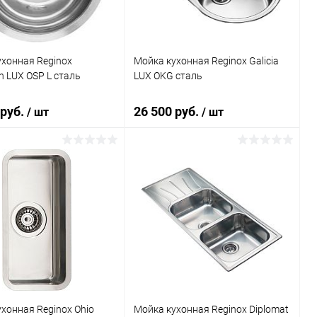
хонная Reginox
Мойка кухонная Reginox Galicia
n LUX OSP L сталь
LUX OKG сталь
 руб.
26 500 руб.
/ шт
/ шт
В корзину
В корзину
ь в 1 клик
Сравнение
Купить в 1 клик
Сравнение
ранное
Под заказ
В избранное
Под заказ
хонная Reginox Ohio
Мойка кухонная Reginox Diplomat