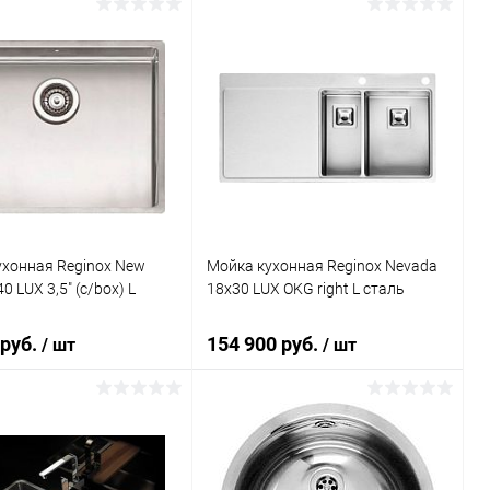
В корзину
В корзину
ь в 1 клик
Сравнение
Купить в 1 клик
Сравнение
ранное
Под заказ
В избранное
Под заказ
ухонная Reginox New
Мойка кухонная Reginox Nevada
0 LUX 3,5" (c/box) L
18x30 LUX OKG right L сталь
 руб.
154 900 руб.
/ шт
/ шт
В корзину
В корзину