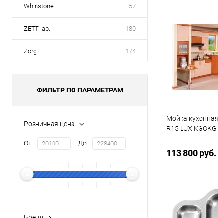
Whinstone
57
В 
ZETT lab.
180
Купить в 1 кл
Zorg
174
В избранное
ФИЛЬТР ПО ПАРАМЕТРАМ
Мойка кухонная
Розничная цена
R15 LUX KGOKG 
От
До
113 800 руб.
В 
Бренд