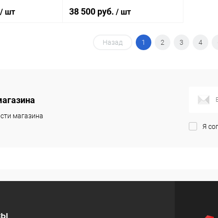
38 500 руб.
/ шт
/ шт
Назад
1
2
3
4
корзину
В корзину
ик
Сравнение
Купить в 1 клик
Сравнение
Под заказ
В избранное
Под заказ
магазина
сти магазина
Я со
сы