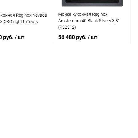
Мойка кухонная Reginox
хонная Reginox Nevada
Amsterdam 40 Black Silvery 3,5"
X OKG right L сталь
(R32312)
0 руб.
56 480 руб.
/ шт
/ шт
В корзину
В корзину
ь в 1 клик
Сравнение
Купить в 1 клик
Сравнение
ранное
Под заказ
В избранное
Под заказ