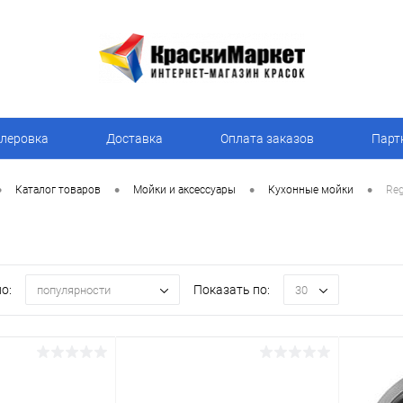
леровка
Доставка
Оплата заказов
Парт
•
•
•
•
Каталог товаров
Мойки и аксессуары
Кухонные мойки
Reg
о:
Показать по:
популярности
30