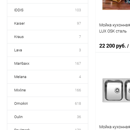
IDDIS
103
Kaiser
97
Мойка кухонная
LUX OSK сталь
Kraus
7
22 200 руб.
/
Lava
3
Marrbaxx
167
В 
Melana
4
Купить в 1 кл
Mixline
166
В избранное
Omoikiri
618
Oulin
36
Мойка кухонная 