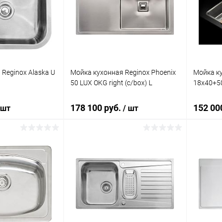
ик
Сравнение
Купить в 1 клик
Сравнение
Купит
Под заказ
В избранное
Под заказ
В изб
Reginox Alaska U
Мойка кухонная Reginox Phoenix
Мойка ку
50 LUX OKG right (c/box) L
18x40+50
178 100 руб.
152 00
 шт
/ шт
корзину
В корзину
ик
Сравнение
Купить в 1 клик
Сравнение
Купит
Под заказ
В избранное
Под заказ
В изб