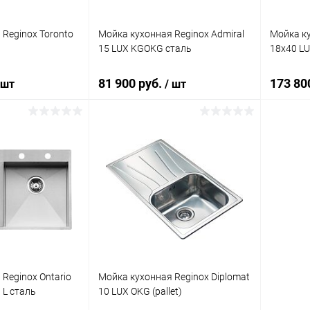
Reginox Toronto
Мойка кухонная Reginox Admiral
Мойка ку
15 LUX KGOKG сталь
18x40 LU
81 900 руб.
173 80
 шт
/ шт
корзину
В корзину
ик
Сравнение
Купить в 1 клик
Сравнение
Купит
Под заказ
В избранное
Под заказ
В изб
Reginox Ontario
Мойка кухонная Reginox Diplomat
 L сталь
10 LUX OKG (pallet)