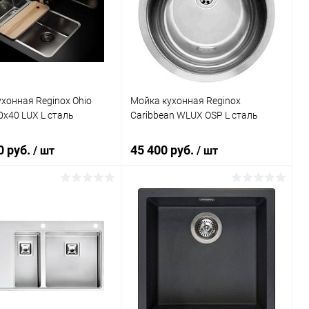
ь в 1 клик
Сравнение
Купить в 1 клик
Сравнение
ранное
Под заказ
В избранное
Под заказ
хонная Reginox Ohio
Мойка кухонная Reginox
x40 LUX L сталь
Caribbean WLUX OSP L сталь
0 руб.
45 400 руб.
/ шт
/ шт
В корзину
В корзину
ь в 1 клик
Сравнение
Купить в 1 клик
Сравнение
ранное
Под заказ
В избранное
Под заказ