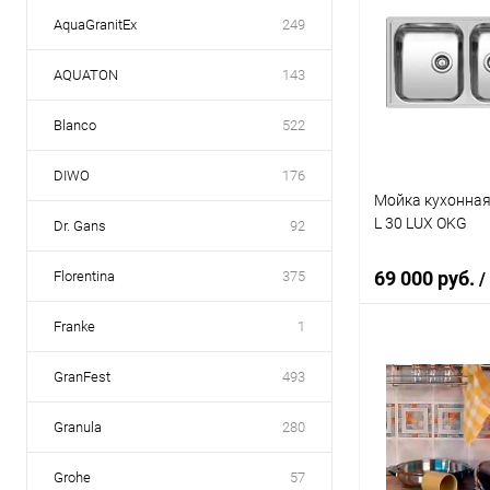
AquaGranitEx
249
AQUATON
143
Blanco
522
DIWO
176
Мойка кухонная 
L 30 LUX OKG
Dr. Gans
92
69 000 руб.
Florentina
375
/
Franke
1
В 
GranFest
493
Купить в 1 кл
Granula
280
В избранное
Grohe
57