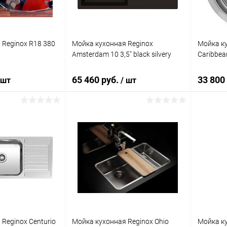
 Reginox R18 380
Мойка кухонная Reginox
Мойка ку
Amsterdam 10 3,5" black silvery
Caribbea
65 460 руб.
33 800
 шт
/ шт
корзину
В корзину
ик
Сравнение
Купить в 1 клик
Сравнение
Купит
Под заказ
В избранное
Под заказ
В изб
Reginox Centurio
Мойка кухонная Reginox Ohio
Мойка ку