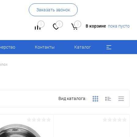
Заказать звонок
0
0
0
В корзине
пока пусто
нерство
Контакты
Каталог
inox
Вид каталога: