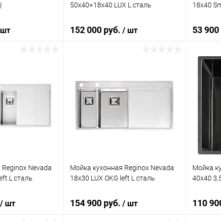
)
50x40+18x40 LUX L сталь
18x40 Sm
152 000 руб.
53 900
 шт
/ шт
корзину
В корзину
ик
Сравнение
Купить в 1 клик
Сравнение
Купит
Под заказ
В избранное
Под заказ
В изб
 Reginox Nevada
Мойка кухонная Reginox Nevada
Мойка ку
ft L сталь
18x30 LUX OKG left L сталь
40x40 3,
154 900 руб.
110 90
/ шт
/ шт