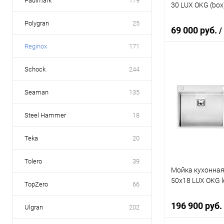
Paulmark
179
30 LUX OKG (box
Polygran
25
69 000 руб.
/
Reginox
171
Schock
244
В 
Seaman
135
Купить в 1 кл
В избранное
Steel Hammer
18
Teka
20
Tolero
39
Мойка кухонная
50x18 LUX OKG le
TopZero
66
196 900 руб.
Ulgran
202