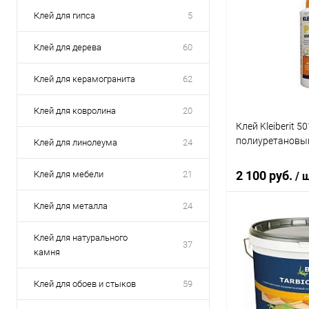
Клей для гипса
5
Клей для дерева
60
Клей для керамогранита
62
Клей для ковролина
20
Клей Kleiberit 50
полиуретановы
Клей для линолеума
24
2 100 руб.
Клей для мебели
21
/ 
Клей для металла
24
В 
Клей для натурального
37
камня
Купить в 1 кл
Клей для обоев и стыков
59
В избранное