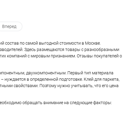
эпоксидная, для паркета и
доски
Вперед
ий состав по самой выгодной стоимости в Москве.
изводителей. Здесь размещаются товары с разнообразными
 других компаний с мировым признанием. Отзывы покупателей о
омпонентным, двухкомпонентным. Первый тип материала
– нуждается в определенной подготовке. Клей для паркета,
тными свойствами. Поэтому нужно учитывать, что его цена
, необходимо обращать внимание на следующие факторы: