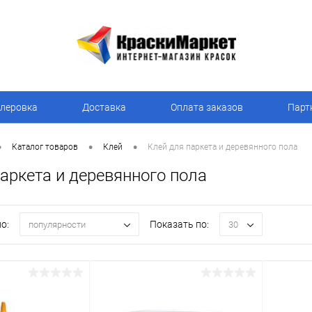
леровка
Доставка
Оплата заказов
Парт
•
•
•
Каталог товаров
Клей
Клей для паркета и деревянного пола
аркета и деревянного пола
о:
Показать по:
популярности
30