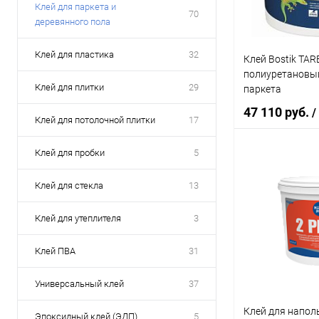
Литраж | Масса:
Клей для паркета и
70
деревянного пола
1 кг
Клей для пластика
32
Клей Bostik TAR
Цвет
полиуретановый
Клей для плитки
29
паркета
47 110 руб.
/
Элемент каталог
Клей для потолочной плитки
17
Клей Kleiberit 50
полиуретановы
Клей для пробки
5
В 
Клей для стекла
13
Купить в 1 кл
Клей для утеплителя
3
В избранное
Клей ПВА
31
Литраж | Масса:
21 кг
Универсальный клей
37
Клей для напол
Цвет
Эпоксидный клей (ЭДП)
5