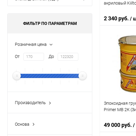
акриловый Kiilto 
2 340 руб.
/ 
Элемент каталог
ФИЛЬТР ПО ПАРАМЕТРАМ
Клей Bostik TAR
полиуретановый
паркета
В 
Розничная цена
От
До
Купить в 1 кл
В избранное
Производитель
Эпоксидная гру
Все
Primer MB 2К (
Adesiv
(6)
Основа
49 000 руб.
/
Artelit
(5)
Все