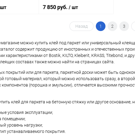
7 850 руб.
 шт
/ шт
Назад
1
2
3
корзину
В корзину
-магазине можно купить клей под паркет или универсальный клеящ
ик
Сравнение
Купить в 1 клик
Сравнение
аталог содержит продукцию от иностранных и отечественных про
 характеристиками от Bostik, KILTO, Kleiberit, KRASS, Titebond, и
В наличии
В избранное
В наличии
леящих составах также можно найти на страницах сайта.
Элемент каталога:
ых покрытий или для паркета, паркетной доски может быть однок
ой готовый материал, который можно использовать сразу, а второй 
Клей Adeziv EURO 5
х компонентов (порошка и эмульсии), отличается высокими прочнос
а:
упить клей для паркета на бетонную стяжку или другое основание
RBICOL MS
ркета и
ные условия эксплуатации;
в помещении;
ый уровень нагрузки;
тип устанавливаемого покрытия.