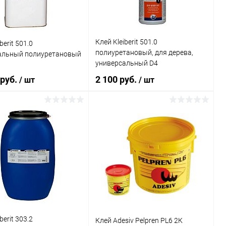
 Масса:
Клей Kleiberit 501.0
berit 501.0
полиуретановый, для дерева,
альный полиуретановый
универсальный D4
 руб.
2 100 руб.
/ шт
/ шт
каталога:
iberit 568
тановый, для дерева,
альный D4
В корзину
В корзину
ь в 1 клик
Сравнение
Купить в 1 клик
Сравнение
ранное
В наличии
В избранное
В наличии
 Масса:
Литраж | Масса:
1 кг
berit 303.2
Клей Adesiv Pelpren PL6 2К
Цвет