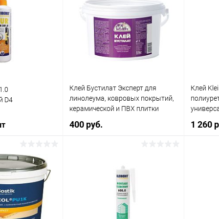
Клей Бустилат Эксперт для
Клей Klei
1.0
линолеума, ковровых покрытий,
полиурет
й D4
керамической и ПВХ плитки
универс
400 руб.
1 260 
шт
В корзину
корзину
Купить в 1 клик
Сравнение
ик
Сравнение
Купит
В избранное
В наличии
В наличии
В изб