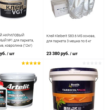
ь в 1 клик
Сравнение
Купить в 1 клик
Сравнение
ранное
В наличии
В избранное
В наличии
ЕЙ АКРИЛОВЫЙ
Клей Kleiberit 583.6 MS основа,
ЫЙ №1 для паркета,
для паркета 3 мешка по 6 кг
а, ковролина (12кг)
руб.
23 380 руб.
/ шт
/ шт
В корзину
В корзину
ь в 1 клик
Сравнение
Купить в 1 клик
Сравнение
ранное
В наличии
В избранное
В наличии
Литраж | Масса: