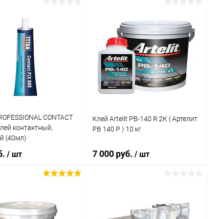
iberit 303.2
илацетатный, для
D3 / D4
В корзину
В корзину
ь в 1 клик
Сравнение
Купить в 1 клик
Сравнение
ранное
В наличии
В избранное
В наличии
каталога:
esiv EURO GOLD
 Евро Голд)
ROFESSIONAL CONTACT
Клей Artelit PB-140 R 2К ( Артелит
клей контактный,
PB 140 Р ) 10 кг
й (40мл)
б.
7 000 руб.
/ шт
/ шт
В корзину
В корзину