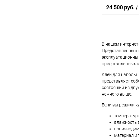
24 500 руб.
/
В 
В нашем интернет
Купить в 1 кл
Представленный к
эксплуатационными
В избранное
представленных к
Цвет
Клей для напольн
представляет соб
состоящий из дву
немного выше.
Элемент каталог
Если вы решили к
Клей Bostik TA
ELASTIC, для па
дерева
температур
влажность 
производим
материал и 