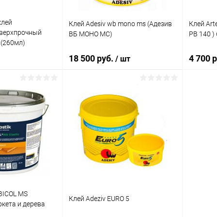
клей
Клей Adesiv wb mono ms (Адезив
Клей Arte
сверхпрочный
ВБ МОНО МС)
PB 140 ) 
(260мл)
18 500 руб.
4 700 
/ шт
корзину
В корзину
ик
Сравнение
Купить в 1 клик
Сравнение
Купит
В наличии
В избранное
В наличии
В изб
Элемент каталога:
Клей Adesiv wb mono ms
(Адезив ВБ МОНО МС)
RBICOL MS
Клей Adeziv EURO 5
ркета и дерева