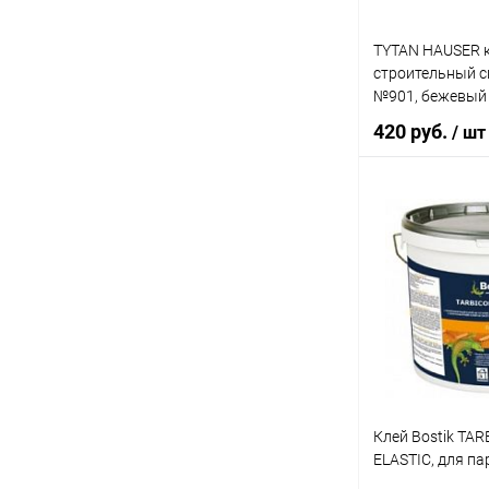
TYTAN HAUSER 
строительный 
№901, бежевый 
420 руб.
/ шт
В 
Купить в 1 кл
В избранное
Клей Bostik TA
ELASTIC, для па