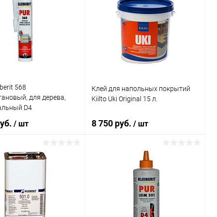
berit 568
Клей для напольных покрытий
ановый, для дерева,
Kiilto Uki Original 15 л.
альный D4
руб.
8 750 руб.
/ шт
/ шт
В корзину
В корзину
ь в 1 клик
Сравнение
Купить в 1 клик
Сравнение
ранное
В наличии
В избранное
В наличии