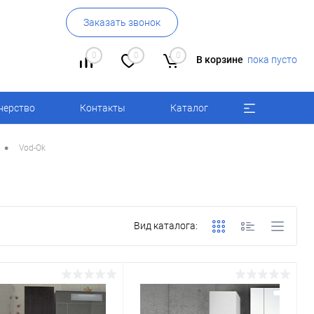
Заказать звонок
0
0
0
В корзине
пока пусто
нерство
Контакты
Каталог
•
Vod-Ok
Вид каталога: