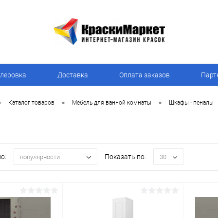
леровка
Доставка
Оплата заказов
Парт
•
•
•
Каталог товаров
Мебель для ванной комнаты
Шкафы - пеналы
о:
Показать по:
популярности
30