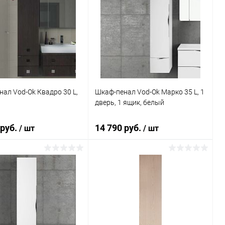
ал Vod-Ok Квадро 30 L,
Шкаф-пенал Vod-Ok Марко 35 L, 1
дверь, 1 ящик, белый
 руб.
14 790 руб.
/ шт
/ шт
В корзину
В корзину
ь в 1 клик
Сравнение
Купить в 1 клик
Сравнение
ранное
Под заказ
В избранное
Под заказ