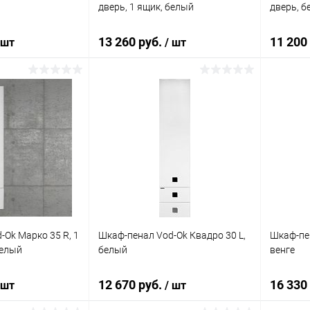
дверь, 1 ящик, белый
дверь, б
13 260 руб.
11 200
 шт
/ шт
корзину
В корзину
ик
Сравнение
Купить в 1 клик
Сравнение
Купит
Под заказ
В избранное
Под заказ
В изб
-Ok Марко 35 R, 1
Шкаф-пенал Vod-Ok Квадро 30 L,
Шкаф-пен
белый
белый
венге
12 670 руб.
16 330
 шт
/ шт