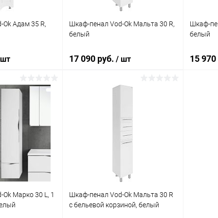
-Ok Адам 35 R,
Шкаф-пенал Vod-Ok Мальта 30 R,
Шкаф-пен
белый
белый
17 090 руб.
15 970
 шт
/ шт
корзину
В корзину
ик
Сравнение
Купить в 1 клик
Сравнение
Купит
Под заказ
В избранное
Под заказ
В изб
Ok Марко 30 L, 1
Шкаф-пенал Vod-Ok Мальта 30 R
белый
с бельевой корзиной, белый