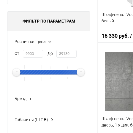
Шкаф-пенал Vod
белый
ФИЛЬТР ПО ПАРАМЕТРАМ
16 330 руб.
/
Розничная цена
От
До
В 
Купить в 1 кл
В избранное
Бренд
VOD-OK
(32)
Шкаф-пенал Vod-
Габариты (Ш Г В)
дверь, 1 ящик, 
30x32x150 см
(2)