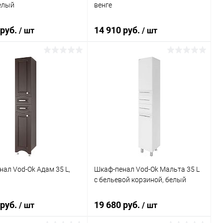
елый
венге
 руб.
14 910 руб.
/ шт
/ шт
В корзину
В корзину
ь в 1 клик
Сравнение
Купить в 1 клик
Сравнение
ранное
Под заказ
В избранное
Под заказ
ал Vod-Ok Адам 35 L,
Шкаф-пенал Vod-Ok Мальта 35 L
с бельевой корзиной, белый
 руб.
19 680 руб.
/ шт
/ шт