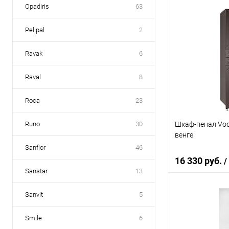
Opadiris
63
В 
Pelipal
2
Купить в 1 кл
Ravak
6
В избранное
Raval
8
Roca
23
Шкаф-пенал Vod
Runo
30
венге
Sanflor
46
16 330 руб.
/
Sanstar
13
Sanvit
5
В 
Smile
6