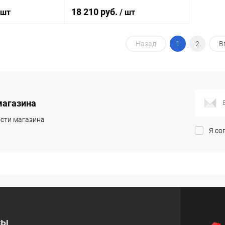
18 210 руб.
 шт
/ шт
Назад
1
2
В
корзину
В корзину
ик
Сравнение
Купить в 1 клик
Сравнение
Под заказ
В избранное
Под заказ
магазина
сти магазина
Я со
сы