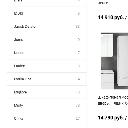
Dreja
14
венге
IDDIS
8
14 910 руб.
/
Jacob Delafon
33
Jorno
9
В 
Keuco
7
Купить в 1 кл
В избранное
Laufen
3
Marka One
4
Migliore
18
Шкаф-пенал Vod
дверь, 1 ящик, 
Misty
78
14 790 руб.
/
Onika
27