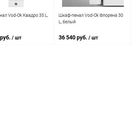
ал Vod-Ok Квадро 35 L,
Шкаф-пенал Vod-Ok Флорена 30
L, белый
 руб.
36 540 руб.
/ шт
/ шт
В корзину
В корзину
ь в 1 клик
Сравнение
Купить в 1 клик
Сравнение
ранное
Под заказ
В избранное
Под заказ