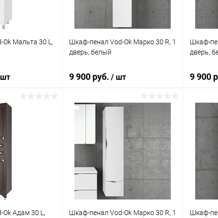
-Ok Мальта 30 L,
Шкаф-пенал Vod-Ok Марко 30 R, 1
Шкаф-пен
дверь, белый
дверь, б
9 900 руб.
9 900 
 шт
/ шт
корзину
В корзину
ик
Сравнение
Купить в 1 клик
Сравнение
Купит
Под заказ
В избранное
Под заказ
В изб
-Ok Адам 30 L,
Шкаф-пенал Vod-Ok Марко 30 R, 1
Шкаф-пен