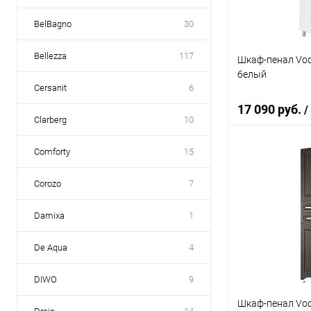
BelBagno
30
Bellezza
117
Шкаф-пенал Vod
белый
Cersanit
6
17 090 руб.
/
Clarberg
10
Comforty
15
В 
Corozo
7
Купить в 1 кл
Damixa
1
В избранное
De Aqua
4
DIWO
9
Шкаф-пенал Vod