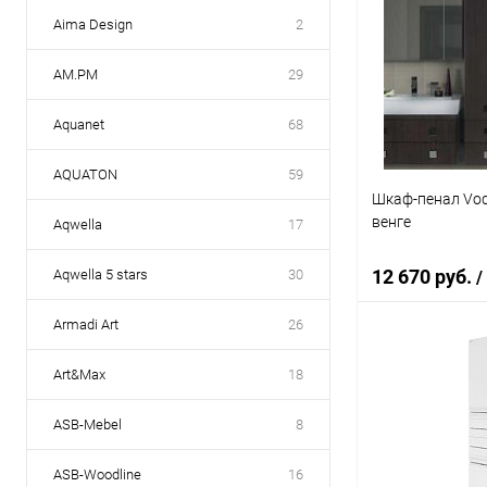
Aima Design
2
AM.PM
29
Aquanet
68
AQUATON
59
Шкаф-пенал Vod
венге
Aqwella
17
12 670 руб.
Aqwella 5 stars
30
/
Armadi Art
26
В 
Art&Max
18
Купить в 1 кл
ASB-Mebel
8
В избранное
ASB-Woodline
16