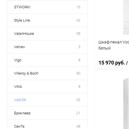
Купить в 1 кл
STWORKI
15
В избранное
Style Line
42
ValenHouse
59
Шкаф-пенал Vod
Velvex
3
белый
Vigo
8
15 970 руб.
/
Villeroy & Boch
30
В 
VitrA
8
Vod-Ok
32
Купить в 1 кл
В избранное
Бриклаер
21
СанТа
48