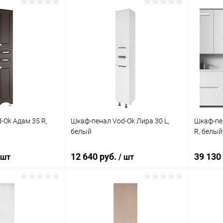
корзину
В корзину
ик
Сравнение
Купить в 1 клик
Сравнение
Купит
Под заказ
В избранное
Под заказ
В изб
-Ok Адам 35 R,
Шкаф-пенал Vod-Ok Лира 30 L,
Шкаф-пе
белый
R, белый
12 640 руб.
39 130
 шт
/ шт
корзину
В корзину