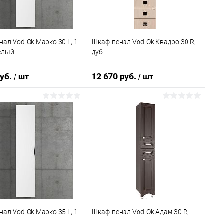
ал Vod-Ok Марко 30 L, 1
Шкаф-пенал Vod-Ok Квадро 30 R,
елый
дуб
руб.
12 670 руб.
/ шт
/ шт
В корзину
В корзину
ь в 1 клик
Сравнение
Купить в 1 клик
Сравнение
ранное
Под заказ
В избранное
Под заказ
ал Vod-Ok Марко 35 L, 1
Шкаф-пенал Vod-Ok Адам 30 R,