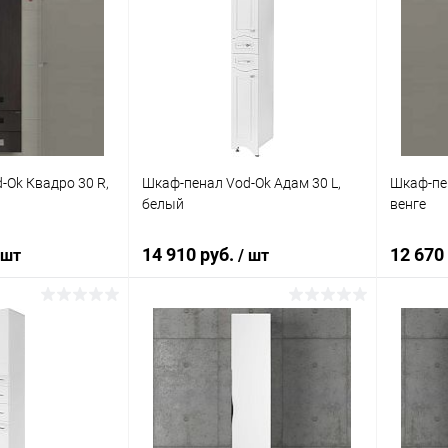
-Ok Квадро 30 R,
Шкаф-пенал Vod-Ok Адам 30 L,
Шкаф-пен
белый
венге
14 910 руб.
12 670
 шт
/ шт
корзину
В корзину
ик
Сравнение
Купить в 1 клик
Сравнение
Купит
Под заказ
В избранное
Под заказ
В изб