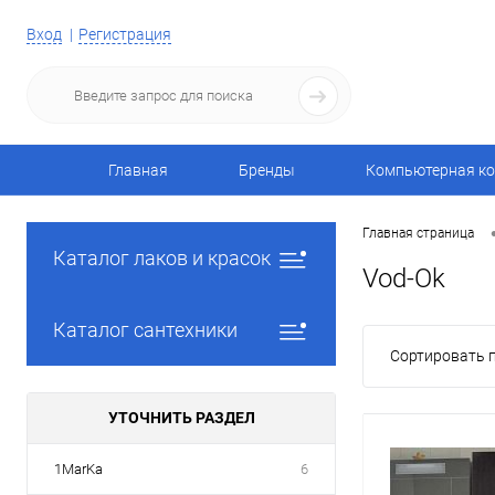
Вход
Регистрация
Главная
Бренды
Компьютерная ко
Главная страница
Каталог лаков и красок
Vod-Ok
Каталог сантехники
Сортировать п
УТОЧНИТЬ РАЗДЕЛ
1MarKa
6