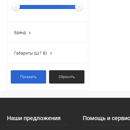
Бренд
ROSA
(3)
Габариты (Ш Г В)
32x24x38 см
(2)
43x31.5x67 см
(1)
Показать
Сбросить
Наши предложения
Помощь и серви