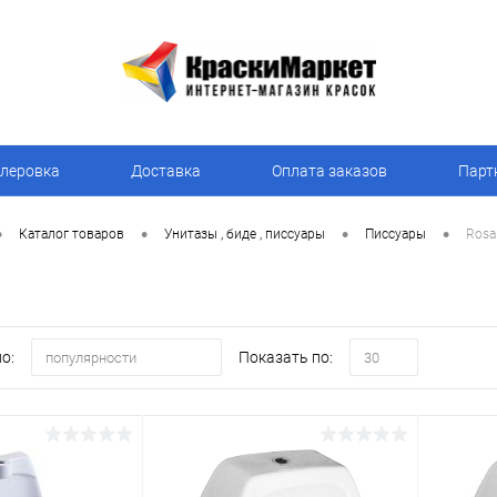
леровка
Доставка
Оплата заказов
Парт
•
•
•
•
Каталог товаров
Унитазы , биде , писсуары
Писсуары
Rosa
о:
Показать по:
популярности
30