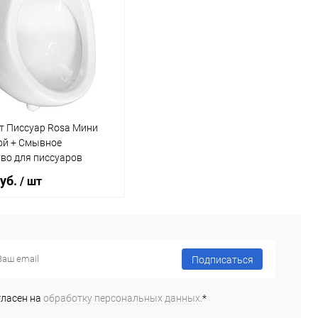
т Писсуар Rosa Мини
ой + Смывное
во для писсуаров
t ATS001 кнопочный
руб.
/ шт
В корзину
Подписаться
 1 клик
Сравнение
гласен на
обработку персональных данных.
*
ное
Под заказ