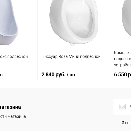
Комплек
юкс подвесной
Писсуар Rosa Мини подвесной
подвесн
устройст
AlcaPlas
2 840 руб.
6 550 
шт
/ шт
вентиль
корзину
В корзину
магазина
Сравнение
Купить в 1 клик
Сравнение
Купить в
сти магазина
Я со
Под заказ
В избранное
Под заказ
В избран