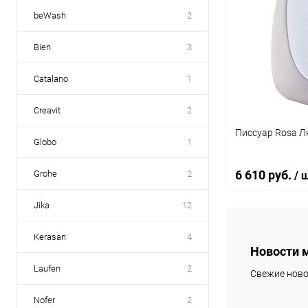
beWash
2
Bien
3
Catalano
1
Creavit
2
Писсуар Rosa Л
Globo
1
6 610 руб.
Grohe
2
/ 
Jika
12
В 
Kerasan
4
Новости 
Купить в 1 клик
Laufen
2
Свежие ново
В избранное
Nofer
2