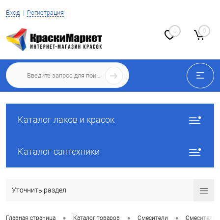
Вход
Регистрация
0
0
Каталог лаков и красок
Каталог сантехники
Уточнить раздел
•
•
•
Главная страница
Каталог товаров
Смесители
Смесители 