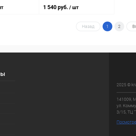
1 540 руб.
шт
/ шт
Назад
1
2
В
корзину
В корзину
ик
Сравнение
Купить в 1 клик
Сравнение
В наличии
В избранное
В наличии
сы
2025 © kr
141009, М
ул. Комму
3/15, ТЦ 
Посмотре