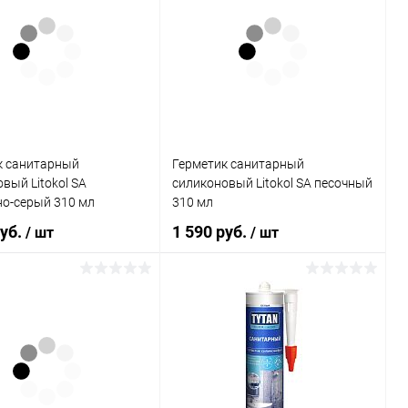
к санитарный
Герметик санитарный
вый Litokol SA
силиконовый Litokol SA песочный
о-серый 310 мл
310 мл
руб.
1 590 руб.
/ шт
/ шт
В корзину
В корзину
ь в 1 клик
Сравнение
Купить в 1 клик
Сравнение
ранное
В наличии
В избранное
В наличии