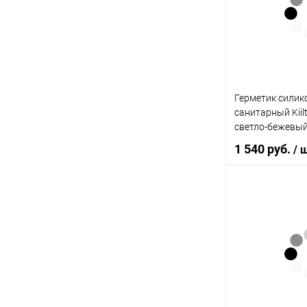
Купить в 1 кл
В избранное
Герметик сили
санитарный Kiilto
светло-бежевый
1 540 руб.
/ 
В 
Купить в 1 кл
В избранное