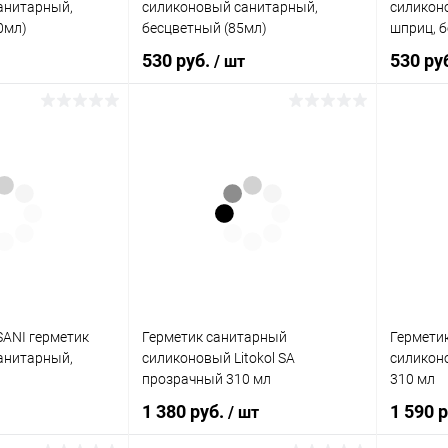
анитарный,
силиконовый санитарный,
силикон
0мл)
бесцветный (85мл)
шприц, б
530 руб.
530 ру
/ шт
корзину
В корзину
ик
Сравнение
Купить в 1 клик
Сравнение
Купит
В наличии
В избранное
В наличии
В изб
ANI герметик
Герметик санитарный
Гермети
анитарный,
силиконовый Litokol SA
силиконо
прозрачный 310 мл
310 мл
1 380 руб.
1 590 
/ шт