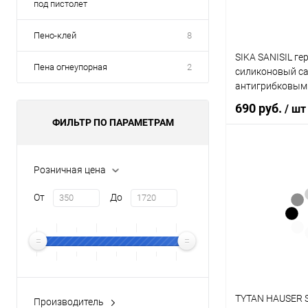
под пистолет
Пено-клей
8
SIKA SANISIL ге
Пена огнеупорная
2
силиконовый са
антигрибковым
белый (300мл)
690 руб.
/ шт
ФИЛЬТР ПО ПАРАМЕТРАМ
В 
Розничная цена
От
До
Купить в 1 кл
В избранное
TYTAN HAUSER S
Производитель