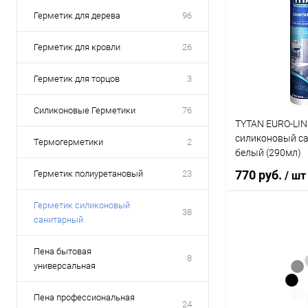
Герметик для дерева
96
Герметик для кровли
26
Герметик для торцов
3
Силиконовые Герметики
76
TYTAN EURO-LIN
силиконовый с
Термогерметики
2
белый (290мл)
770 руб.
Герметик полиуретановый
23
/ шт
Герметик силиконовый
38
санитарный
В 
Пена бытовая
8
универсальная
Купить в 1 кл
В избранное
Пена профессиональная
24