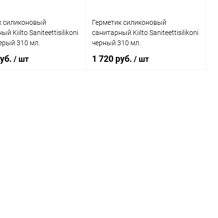
к силиконовый
Герметик силиконовый
й Kiilto Saniteettisilikoni
санитарный Kiilto Saniteettisilikoni
ерый 310 мл.
черный 310 мл.
руб.
1 720 руб.
/ шт
/ шт
В корзину
В корзину
ь в 1 клик
Сравнение
Купить в 1 клик
Сравнение
ранное
В наличии
В избранное
В наличии