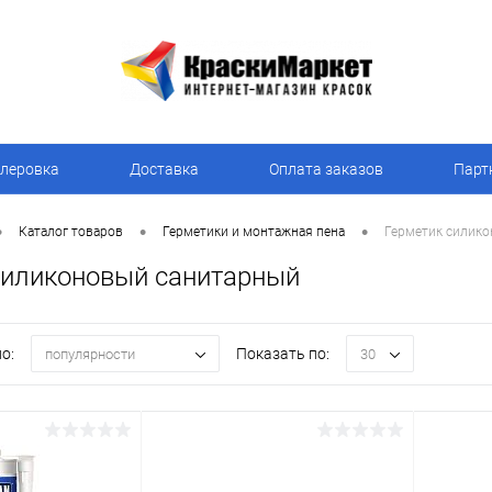
леровка
Доставка
Оплата заказов
Парт
•
•
•
Каталог товаров
Герметики и монтажная пена
Герметик силик
силиконовый санитарный
о:
Показать по:
популярности
30