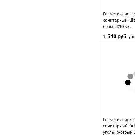
Герметик сили
санитарный Kiilto
белый 310 мл.
1 540 руб.
/ 
В 
Купить в 1 кл
В избранное
Герметик сили
санитарный Kiilto
угольно-серый 