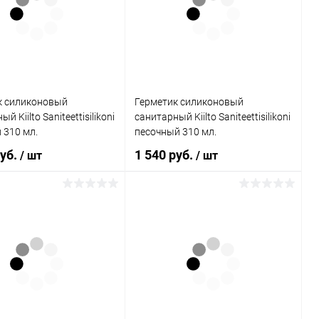
ь в 1 клик
Сравнение
Купить в 1 клик
Сравнение
ранное
В наличии
В избранное
В наличии
к силиконовый
Герметик силиконовый
й Kiilto Saniteettisilikoni
санитарный Kiilto Saniteettisilikoni
 310 мл.
песочный 310 мл.
руб.
1 540 руб.
/ шт
/ шт
В корзину
В корзину
ь в 1 клик
Сравнение
Купить в 1 клик
Сравнение
ранное
В наличии
В избранное
В наличии