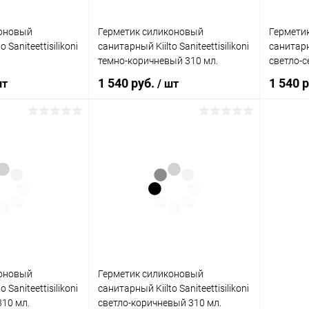
коновый
Герметик силиконовый
Гермети
 Saniteettisilikoni
санитарный Kiilto Saniteettisilikoni
санитарны
темно-коричневый 310 мл.
светло-с
1 540 руб.
1 540 
шт
/ шт
корзину
В корзину
ик
Сравнение
Купить в 1 клик
Сравнение
Купит
В наличии
В избранное
В наличии
В изб
коновый
Герметик силиконовый
 Saniteettisilikoni
санитарный Kiilto Saniteettisilikoni
310 мл.
светло-коричневый 310 мл.