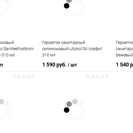
ик
Сравнение
Купить в 1 клик
Сравнение
Купит
В наличии
В избранное
В наличии
В изб
коновый
Герметик санитарный
Гермети
 Saniteettisilikoni
силиконовый Litokol SA графит
санитарны
 310 мл.
310 мл
бежевый
1 590 руб.
1 540 
шт
/ шт
корзину
В корзину
ик
Сравнение
Купить в 1 клик
Сравнение
Купит
В наличии
В избранное
В наличии
В изб