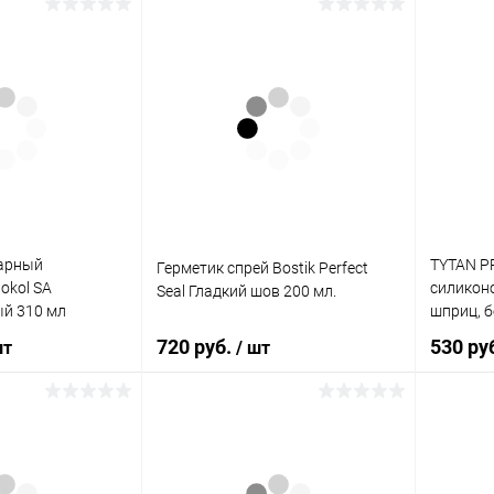
корзину
В корзину
ик
Сравнение
Купить в 1 клик
Сравнение
Купит
В наличии
В избранное
В наличии
В изб
тарный
TYTAN P
Герметик спрей Bostik Perfect
okol SA
силикон
Seal Гладкий шов 200 мл.
й 310 мл
шприц, б
720 руб.
530 ру
шт
/ шт
корзину
В корзину