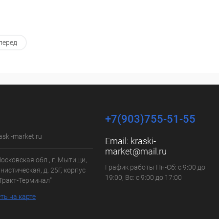
перед
+7(903)755-51-55
aski-market.ru
Email:
kraski-
market@mail.ru
осковская обл., г. Мытищи,
График работы Пн-Сб: с 9:00 до
нистическая, д. 25Г, корпус
19:00, Вс: с 9:00 до 17:00
"Тракт-Терминал"
ть на карте