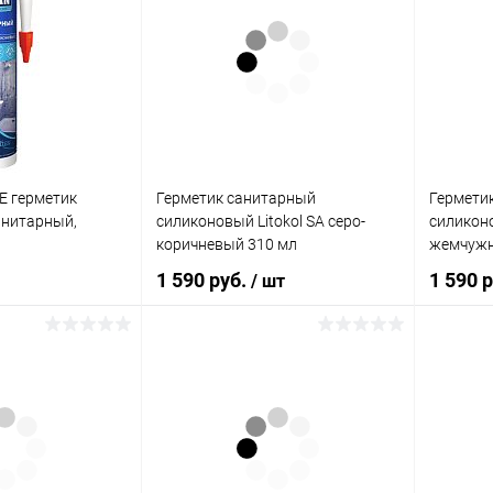
E герметик
Герметик санитарный
Гермети
анитарный,
силиконовый Litokol SA серо-
силиконо
коричневый 310 мл
жемчужн
1 590 руб.
1 590 
/ шт
корзину
В корзину
ик
Сравнение
Купить в 1 клик
Сравнение
Купит
В наличии
В избранное
В наличии
В изб