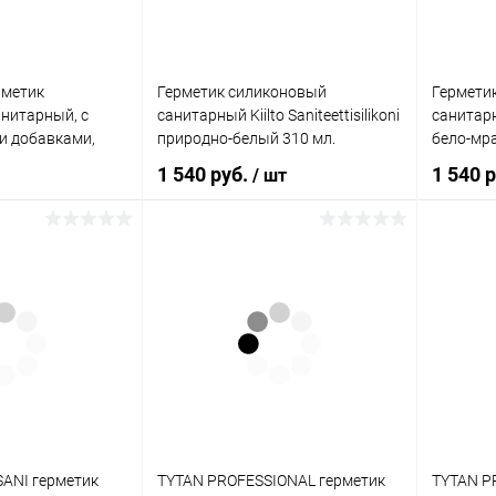
рметик
Герметик силиконовый
Гермети
нитарный, с
санитарный Kiilto Saniteettisilikoni
санитарны
и добавками,
природно-белый 310 мл.
бело-мр
1 540 руб.
1 540 
/ шт
корзину
В корзину
ик
Сравнение
Купить в 1 клик
Сравнение
Купит
В наличии
В избранное
В наличии
В изб
ANI герметик
TYTAN PROFESSIONAL герметик
TYTAN P