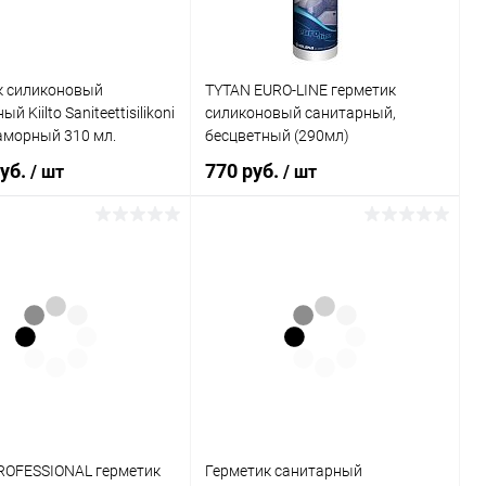
к силиконовый
TYTAN EURO-LINE герметик
й Kiilto Saniteettisilikoni
силиконовый санитарный,
аморный 310 мл.
бесцветный (290мл)
руб.
770 руб.
/ шт
/ шт
В корзину
В корзину
ь в 1 клик
Сравнение
Купить в 1 клик
Сравнение
ранное
В наличии
В избранное
В наличии
ROFESSIONAL герметик
Герметик санитарный