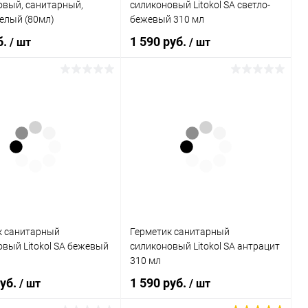
овый, санитарный,
силиконовый Litokol SA светло-
елый (80мл)
бежевый 310 мл
б.
1 590 руб.
/ шт
/ шт
В корзину
В корзину
ь в 1 клик
Сравнение
Купить в 1 клик
Сравнение
ранное
В наличии
В избранное
В наличии
к санитарный
Герметик санитарный
вый Litokol SA бежевый
силиконовый Litokol SA антрацит
310 мл
руб.
1 590 руб.
/ шт
/ шт