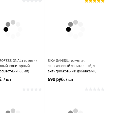
В корзину
В корзину
ь в 1 клик
Сравнение
Купить в 1 клик
Сравнение
ранное
В наличии
В избранное
В наличии
ROFESSIONAL герметик
SIKA SANISIL герметик
овый, санитарный,
силиконовый санитарный, с
есцветный (80мл)
антигрибковыми добавками,
прозрачный (300мл)
б.
690 руб.
/ шт
/ шт
В корзину
В корзину