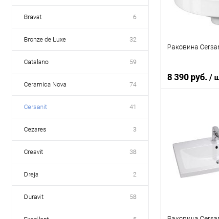
Bravat
6
Bronze de Luxe
32
Раковина Cersan
Catalano
59
8 390 руб.
/ 
Ceramica Nova
74
Cersanit
41
В 
Cezares
3
Купить в 1 кл
Creavit
38
В избранное
Dreja
2
Duravit
58
Раковина Cersa