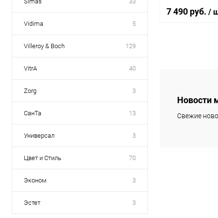
Simas
33
7 490 руб.
/ 
Vidima
5
Villeroy & Boch
129
В 
VitrA
40
Купить в 1 кл
Zorg
3
В избранное
Новости 
СанТа
13
Свежие ново
Универсал
3
Цвет и Стиль
70
Эконом
3
Эстет
3