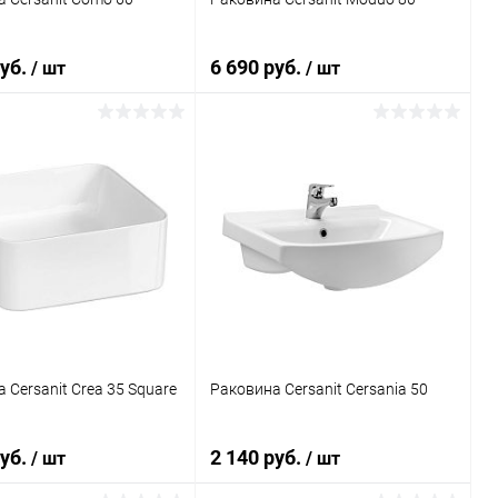
руб.
6 690 руб.
/ шт
/ шт
В корзину
В корзину
ь в 1 клик
Сравнение
Купить в 1 клик
Сравнение
ранное
Под заказ
В избранное
Под заказ
 Cersanit Crea 35 Square
Раковина Cersanit Cersania 50
руб.
2 140 руб.
/ шт
/ шт