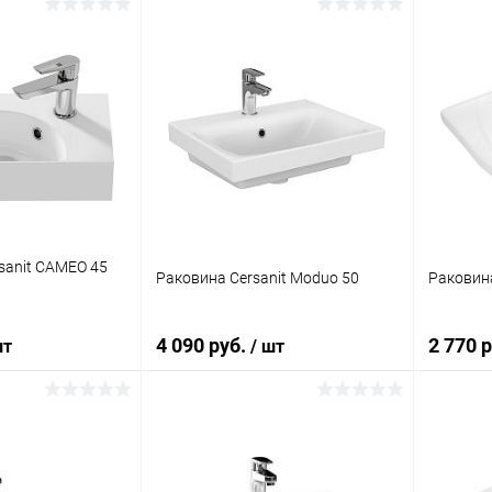
корзину
В корзину
ик
Сравнение
Купить в 1 клик
Сравнение
Купит
Под заказ
В избранное
Под заказ
В изб
sanit CAMEO 45
Раковина Cersanit Moduo 50
Раковина
4 090 руб.
2 770 
шт
/ шт
корзину
В корзину