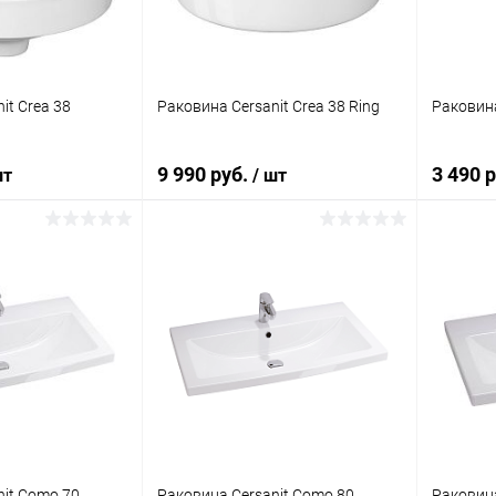
it Crea 38
Раковина Cersanit Crea 38 Ring
Раковина
9 990 руб.
3 490 
шт
/ шт
корзину
В корзину
ик
Сравнение
Купить в 1 клик
Сравнение
Купит
Под заказ
В избранное
Под заказ
В изб
nit Como 70
Раковина Cersanit Como 80
Раковина