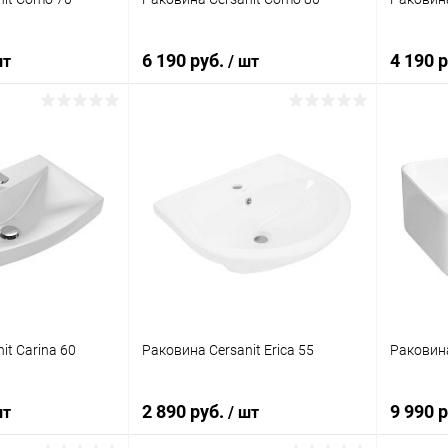
6 190 руб.
4 190 
шт
/ шт
корзину
В корзину
ик
Сравнение
Купить в 1 клик
Сравнение
Купит
Под заказ
В избранное
Под заказ
В изб
it Carina 60
Раковина Cersanit Erica 55
Раковина
2 890 руб.
9 990 
шт
/ шт