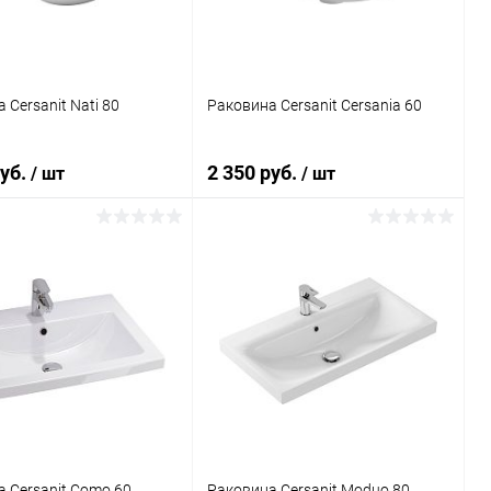
 Cersanit Nati 80
Раковина Cersanit Cersania 60
руб.
2 350 руб.
/ шт
/ шт
В корзину
В корзину
ь в 1 клик
Сравнение
Купить в 1 клик
Сравнение
ранное
Под заказ
В избранное
Под заказ
 Cersanit Como 60
Раковина Cersanit Moduo 80