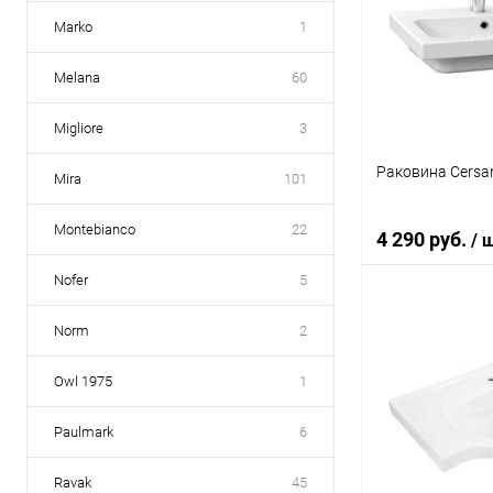
Купить в 1 кл
Marko
1
В избранное
Melana
60
Migliore
3
Раковина Cersan
Mira
101
Montebianco
22
4 290 руб.
/ 
Nofer
5
В 
Norm
2
Owl 1975
1
Купить в 1 кл
В избранное
Paulmark
6
Ravak
45