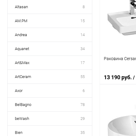
Altasan
8
AM.PM
15
Andrea
14
Aquanet
34
Раковина Cersan
Art&Max
17
13 190 руб.
ArtCeram
55
/
Axor
6
В 
BelBagno
78
Купить в 1 кл
beWash
29
В избранное
Bien
35