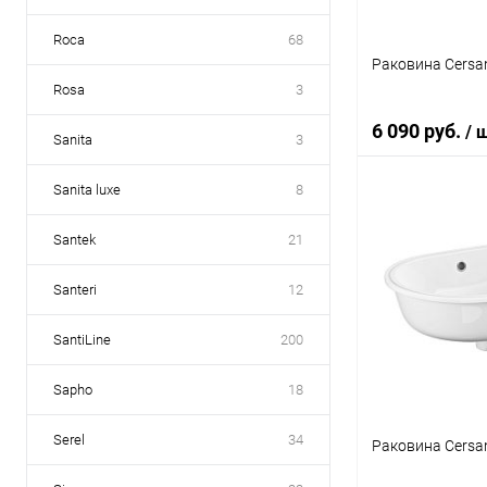
Roca
68
Раковина Cersani
Rosa
3
6 090 руб.
/ 
Sanita
3
Sanita luxe
8
В 
Santek
21
Купить в 1 кл
Santeri
12
В избранное
SantiLine
200
Sapho
18
Serel
34
Раковина Cersan