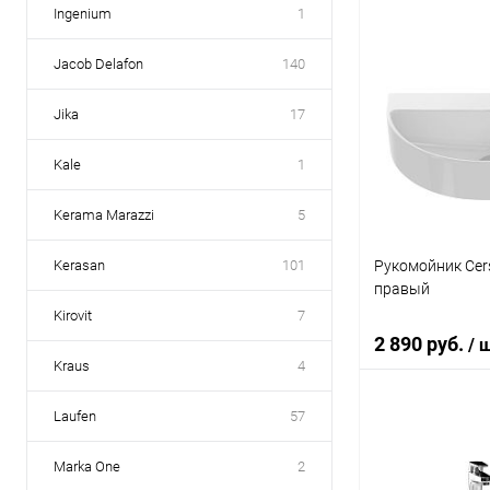
Ingenium
1
В 
Jacob Delafon
140
Купить в 1 кл
Jika
17
В избранное
Kale
1
Kerama Marazzi
5
Рукомойник Cer
Kerasan
101
правый
Kirovit
7
2 890 руб.
/ 
Kraus
4
Laufen
57
В 
Marka One
2