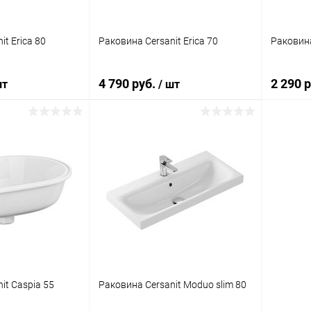
t Erica 80
Раковина Cersanit Erica 70
Раковина
4 790 руб.
2 290 
шт
/ шт
корзину
В корзину
ик
Сравнение
Купить в 1 клик
Сравнение
Купит
Под заказ
В избранное
Под заказ
В изб
it Caspia 55
Раковина Cersanit Moduo slim 80