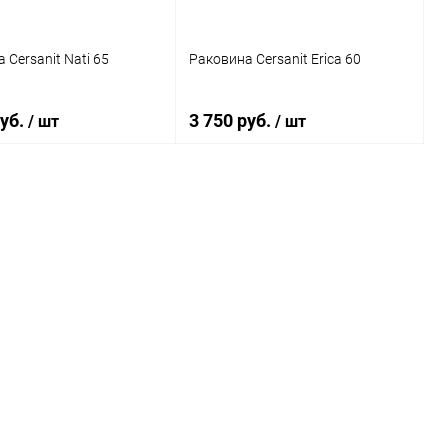
 Cersanit Nati 65
Раковина Cersanit Erica 60
руб.
3 750 руб.
/ шт
/ шт
В корзину
В корзину
ь в 1 клик
Сравнение
Купить в 1 клик
Сравнение
ранное
Под заказ
В избранное
Под заказ