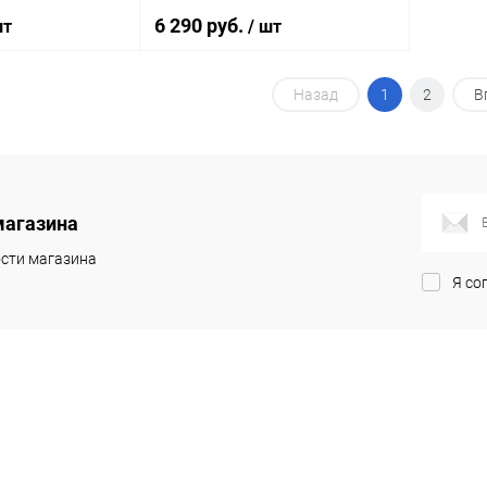
6 290 руб.
шт
/ шт
Назад
1
2
В
корзину
В корзину
ик
Сравнение
Купить в 1 клик
Сравнение
Под заказ
В избранное
Под заказ
магазина
сти магазина
Я со