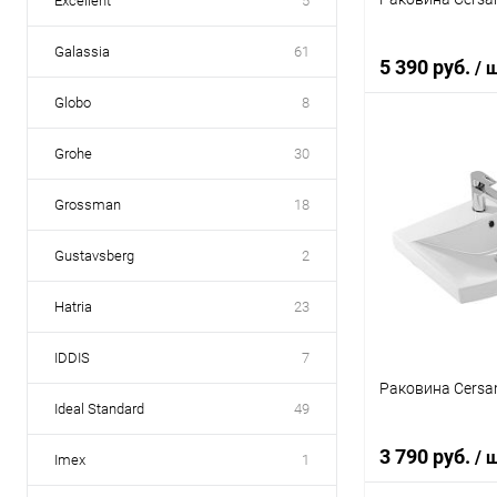
Excellent
5
Galassia
61
5 390 руб.
/ 
Globo
8
Grohe
30
В 
Grossman
18
Купить в 1 кл
В избранное
Gustavsberg
2
Hatria
23
IDDIS
7
Раковина Cersan
Ideal Standard
49
3 790 руб.
/ 
Imex
1