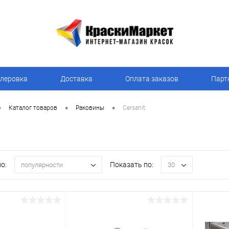
леровка
Доставка
Оплата заказов
Парт
•
•
•
Каталог товаров
Раковины
Cersanit
о:
Показать по:
популярности
30