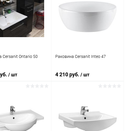
 Cersanit Ontario 50
Раковина Cersanit Inteo 47
руб.
4 210 руб.
/ шт
/ шт
В корзину
В корзину
ь в 1 клик
Сравнение
Купить в 1 клик
Сравнение
ранное
Под заказ
В избранное
Под заказ