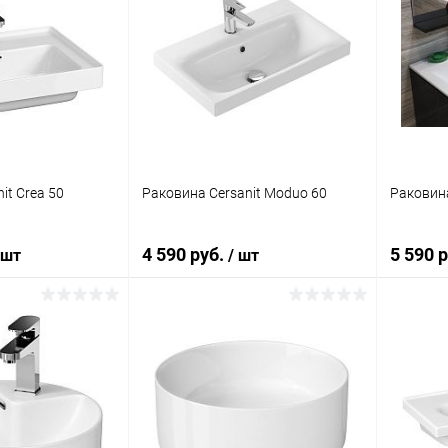
it Crea 50
Раковина Cersanit Moduo 60
Раковина
4 590 руб.
5 590 
 шт
/ шт
корзину
В корзину
ик
Сравнение
Купить в 1 клик
Сравнение
Купит
Под заказ
В избранное
Под заказ
В изб