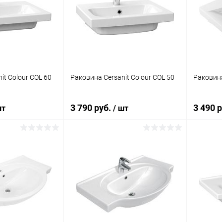
ик
Сравнение
Купить в 1 клик
Сравнение
Купит
Под заказ
В избранное
Под заказ
В изб
it Colour COL 60
Раковина Cersanit Colour COL 50
Раковина
3 790 руб.
3 490 
шт
/ шт
корзину
В корзину
ик
Сравнение
Купить в 1 клик
Сравнение
Купит
Под заказ
В избранное
Под заказ
В изб