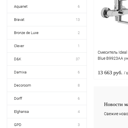
Aquanet
6
Bravat
13
Bronze de Luxe
2
Clever
1
Смеситель Ideal
Blue B9923AA у
D&K
37
13 663 руб.
Damixa
6
/ 
Decoroom
8
В 
Dorff
6
Новости м
Купить в 1 к
Elghansa
4
Свежие ново
В избранное
GPD
3