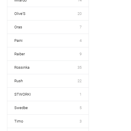
Milardo
14
Olive'S
20
Oras
7
Paini
4
Raiber
9
Rossinka
35
Rush
22
STWORKI
1
Swedbe
5
Timo
3