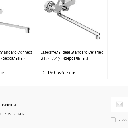
 Standard Connect
Смеситель Ideal Standard Ceraflex
ниверсальный
B1741AA универсальный
12 150 руб.
шт
/ шт
корзину
В корзину
агазина
лик
Сравнение
Купить в 1 клик
Сравнение
сти магазина
Я со
Под заказ
В избранное
Под заказ