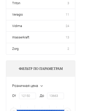
Triton
3
Veragio
11
Vidima
24
Wasserkraft
13
Zorg
2
ФИЛЬТР ПО ПАРАМЕТРАМ
Розничная цена
От
До