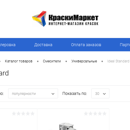
леровка
Доставка
Оплата заказов
Парт
•
•
•
•
Каталог товаров
Смесители
Универсальные
Ideal Standard
ard
о:
Показать по:
популярности
30