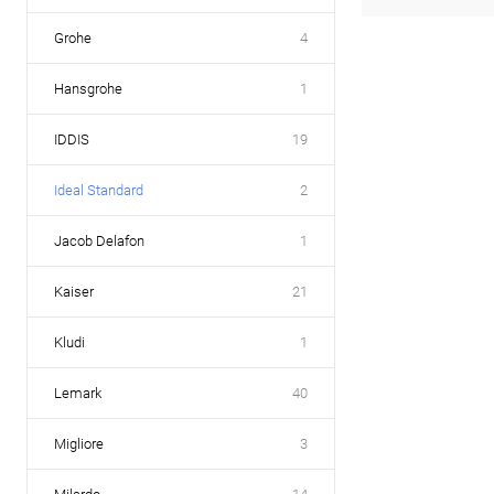
Grohe
4
Hansgrohe
1
IDDIS
19
Ideal Standard
2
Jacob Delafon
1
Kaiser
21
Kludi
1
Lemark
40
Migliore
3