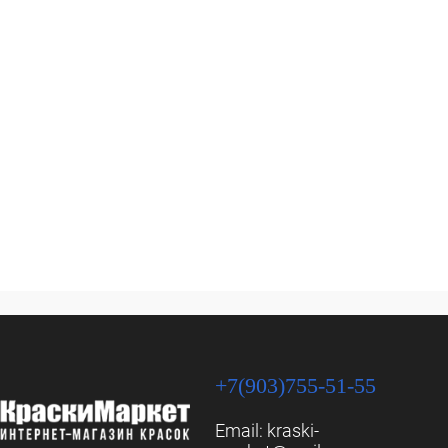
+7(903)755-51-55
Email:
kraski-