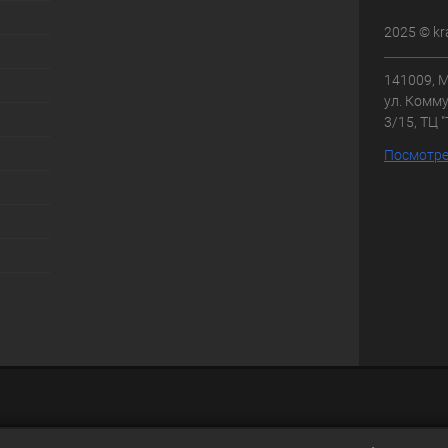
2025 © kr
141009, М
ул. Комму
3/15, ТЦ 
Посмотре