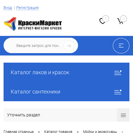
Вход
Регистрация
0
0
Каталог лаков и красок
Каталог сантехники
Уточнить раздел
•
•
•
Главная страница
Каталог товаров
Мойки и аксессуары
Ак