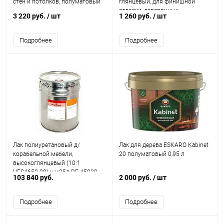
стен и потолков, полуматовый
глянцевый, для финишной
отделки, деревянных
3 220 руб.
/ шт
1 260 руб.
/ шт
поверхностей
Подробнее
Подробнее
Лак полиуретановый д/
Лак для дерева ESKARO Kabinet
корабельной мебели,
20 полуматовый 0,95 л
высокоглянцевый (10:1
HES4650.00) н.у.25л DE 45039
103 840 руб.
2 000 руб.
/ шт
Подробнее
Подробнее