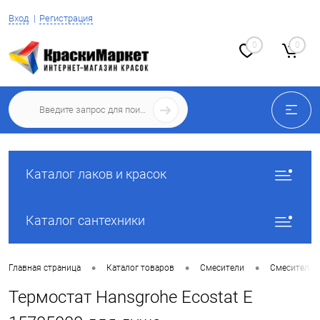
Вход
Регистрация
0
0
Каталог лаков и красок
Каталог сантехники
•
•
•
Главная страница
Каталог товаров
Смесители
Смесители 
Термостат Hansgrohe Ecostat E