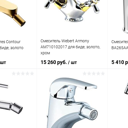
ик
Сравнение
Купить в 1 клик
Сравнение
Купит
Под заказ
В избранное
Под заказ
В изб
Смеситель Webert Armony
res Contour
Смесител
AM710102017 для биде, золото,
биде, золото
BA265AA
хром
15 260 руб.
5 410 
 шт
/ шт
корзину
В корзину
ик
Сравнение
Купить в 1 клик
Сравнение
Купит
Под заказ
В избранное
Под заказ
В изб