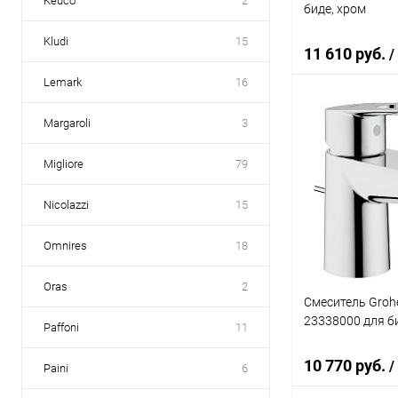
Keuco
2
биде, хром
Kludi
15
11 610 руб.
/
Lemark
16
Margaroli
3
В 
Migliore
79
Купить в 1 кл
В избранное
Nicolazzi
15
Omnires
18
Oras
2
Смеситель Groh
23338000 для б
Paffoni
11
10 770 руб.
/
Paini
6