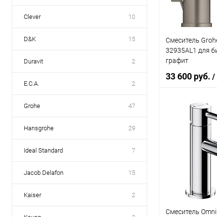
Clever
10
D&K
15
Смеситель Groh
32935AL1 для б
графит
Duravit
2
33 600 руб.
/
E.C.A.
2
Grohe
47
В 
Hansgrohe
29
Купить в 1 кл
Ideal Standard
7
В избранное
Jacob Delafon
15
Kaiser
2
Смеситель Omnir