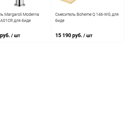
ь Margaroli Moderna
Смеситель Boheme Q 146-WG для
A01CR для биде
биде
 руб.
15 190 руб.
/ шт
/ шт
В корзину
В корзину
ь в 1 клик
Сравнение
Купить в 1 клик
Сравнение
ранное
Под заказ
В избранное
Под заказ