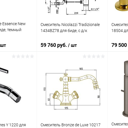
e Essence New
Смеситель Nicolazzi Tradizionale
Смесител
иде, темный
1434BZ78 для биде, с д/к
18504 дл
59 760 руб.
79 500
 шт
/ шт
корзину
В корзину
ик
Сравнение
Купить в 1 клик
Сравнение
Купит
Под заказ
В избранное
Под заказ
В изб
Смесител
es Y 1220 для
Смеситель Bronze de Luxe 10217