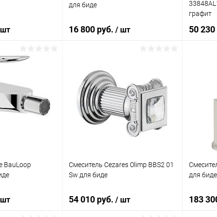
33848AL1
для биде
графит
16 800 руб.
50 230
 шт
/ шт
корзину
В корзину
ик
Сравнение
Купить в 1 клик
Сравнение
Купит
Под заказ
В избранное
Под заказ
В изб
e BauLoop
Смеситель Cezares Olimp BBS2 01
Смесител
иде
Sw для биде
для биде
54 010 руб.
183 30
 шт
/ шт