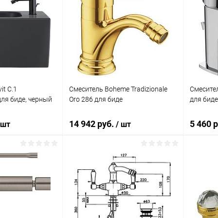
it C.1
Смеситель Boheme Tradizionale
Смесите
ля биде, черный
Oro 286 для биде
для биде
14 942 руб.
5 460 
 шт
/ шт
корзину
В корзину
ик
Сравнение
Купить в 1 клик
Сравнение
Купит
Под заказ
В избранное
Под заказ
В изб