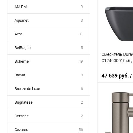
AM.PM
9
Aquanet
3
Axor
81
BelBagno
5
Смеситель Durav
C12400001046 д
Boheme
49
47 639 руб.
Bravat
8
/
Bronze de Luxe
6
В 
Bugnatese
2
Купить в 1 кл
Cersanit
2
В избранное
Cezares
56