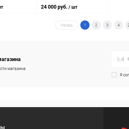
24 000 руб.
шт
/ шт
Назад
1
2
3
4
корзину
В корзину
ик
Сравнение
Купить в 1 клик
Сравнение
Под заказ
В избранное
Под заказ
магазина
сти магазина
Я со
сы