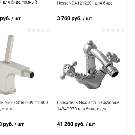
 для биде, темный
Hessen DA1212201 для биде
 руб.
3 760 руб.
/ шт
/ шт
В корзину
В корзину
ь в 1 клик
Сравнение
Купить в 1 клик
Сравнение
ранное
Под заказ
В избранное
Под заказ
ь Axor Citterio 39210800
Смеситель Nicolazzi Tradizionale
, сталь
1434CR70 для биде, с д/к
0 руб.
41 260 руб.
/ шт
/ шт