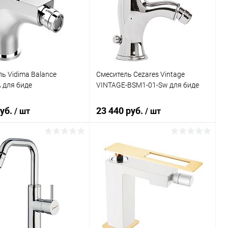
ь в 1 клик
Сравнение
Купить в 1 клик
Сравнение
ранное
Под заказ
В избранное
Под заказ
ь Vidima Balance
Смеситель Cezares Vintage
 для биде
VINTAGE-BSM1-01-Sw для биде
руб.
23 440 руб.
/ шт
/ шт
В корзину
В корзину
ь в 1 клик
Сравнение
Купить в 1 клик
Сравнение
ранное
Под заказ
В избранное
Под заказ