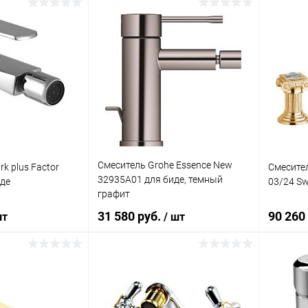
корзину
В корзину
ик
Сравнение
Купить в 1 клик
Сравнение
Купит
Под заказ
В избранное
Под заказ
В изб
Смеситель Grohe Essence New
k plus Factor
Смесител
32935A01 для биде, темный
де
03/24 Sw
графит
31 580 руб.
90 260
шт
/ шт
корзину
В корзину