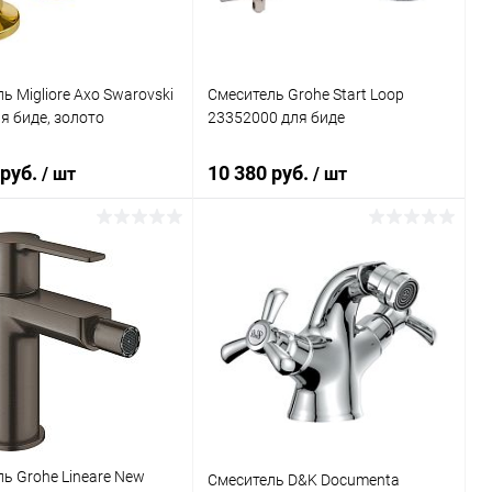
ь Migliore Axo Swarovski
Смеситель Grohe Start Loop
я биде, золото
23352000 для биде
 руб.
10 380 руб.
/ шт
/ шт
В корзину
В корзину
ь в 1 клик
Сравнение
Купить в 1 клик
Сравнение
ранное
Под заказ
В избранное
Под заказ
ь Grohe Lineare New
Смеситель D&K Documenta