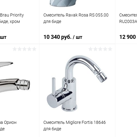
Brau Priority
Смеситель Ravak Rosa RS 055.00
Смесител
биде, хром
для биде
RU2003A
10 340 руб.
12 900
 шт
/ шт
корзину
В корзину
ик
Сравнение
Купить в 1 клик
Сравнение
Купит
Под заказ
В избранное
Под заказ
В изб
ma Орион
Смеситель Migliore Fortis 18646
де
для биде