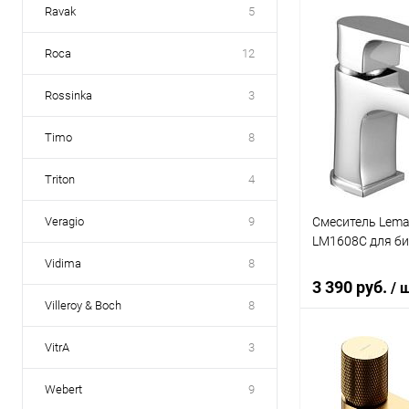
Ravak
5
В 
Roca
12
Купить в 1 кл
Rossinka
3
В избранное
Timo
8
Triton
4
Смеситель Lemar
Veragio
9
LM1608C для би
Vidima
8
3 390 руб.
/ 
Villeroy & Boch
8
VitrA
3
В 
Webert
9