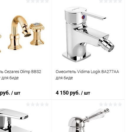
В корзину
В корзину
ь в 1 клик
Сравнение
Купить в 1 клик
Сравнение
ранное
Под заказ
В избранное
Под заказ
ь Cezares Olimp BBS2
Смеситель Vidima Logik BA277AA
 для биде
для биде
 руб.
4 150 руб.
/ шт
/ шт
В корзину
В корзину