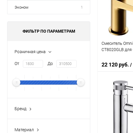
Купить в 1 кл
Эконом
1
В избранное
ФИЛЬТР ПО ПАРАМЕТРАМ
Смеситель Omni
CT8020GLB для 
Розничная цена
От
До
22 120 руб.
/
В 
Купить в 1 кл
Бренд
ALLEN BRAU
(5)
В избранное
AM.PM
(9)
Материал