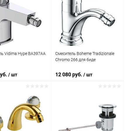
ль Vidima Hype BA397AA
Смеситель Boheme Tradizionale
Chromo 266 для биде
руб.
12 080 руб.
/ шт
/ шт
В корзину
В корзину
ь в 1 клик
Сравнение
Купить в 1 клик
Сравнение
ранное
Под заказ
В избранное
Под заказ