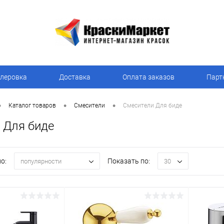
леровка
Доставка
Оплата заказов
Парт
•
•
•
Каталог товаров
Смесители
Смесители Для биде
 Для биде
о:
Показать по:
популярности
30