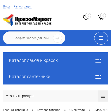
Вход
Регистрация
0
0
Каталог лаков и красок
Каталог сантехники
Уточнить раздел
•
•
•
Главная страница
Каталог товаров
Смесители
Смесители 