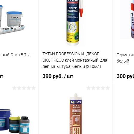
TYTAN PROFESSIONAL ДЕКОР
вый Стиз B 7 кг
Герметик
ЭКСПРЕСС клей монтажный, для
белый
лепнины, туба, белый (210мл)
390 руб.
300 ру
шт
/ шт
корзину
В корзину
ик
Сравнение
Купить в 1 клик
Сравнение
Купит
В наличии
В избранное
В наличии
В изб