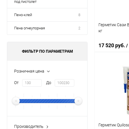
под пистолет
Пено-клей
8
Герметик Сази 
Пена огнеупорная
2
кг
17 520 руб.
/
ФИЛЬТР ПО ПАРАМЕТРАМ
В 
Розничная цена
От
До
Купить в 1 кл
В избранное
Герметик Quilosa
Производитель