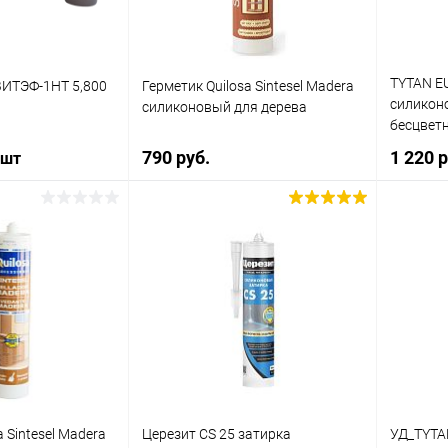
TYTAN E
ВИТЭФ-1НТ 5,800
Герметик Quilosa Sintesel Madera
силикон
силиконовый для дерева
бесцвет
790 руб.
1 220 
 шт
В корзину
корзину
Купить в 1 клик
Сравнение
ик
Сравнение
Купит
В избранное
В наличии
В наличии
В изб
Литраж | Масса:
300 мл
Элемент каталога:
 Sintesel Madera
Церезит CS 25 затирка
УД_TYTA