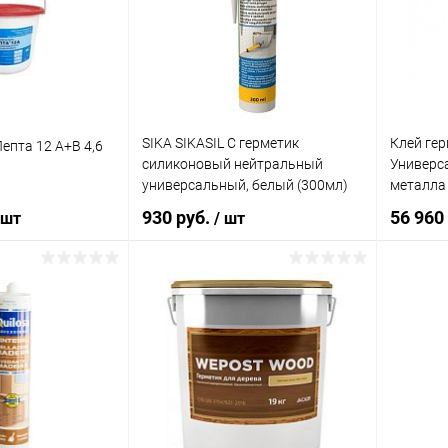
ик
Сравнение
Купить в 1 клик
Сравнение
Купит
В наличии
В избранное
В наличии
В изб
SIKA SIKASIL C герметик
Клей гер
епта 12 A+B 4,6
силиконовый нейтральный
Универса
универсальный, белый (300мл)
металла
930 руб.
56 960
 шт
/ шт
корзину
В корзину
ик
Сравнение
Купить в 1 клик
Сравнение
Купит
В наличии
В избранное
В наличии
В изб
Литраж |