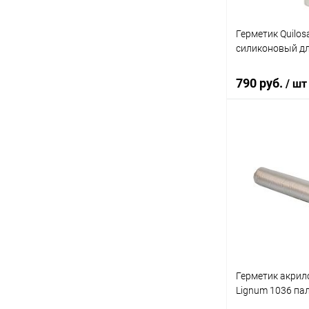
Герметик Quilosa
силиконовый дл
790 руб.
/ шт
В 
Купить в 1 кл
В избранное
Герметик акрил
Lignum 1036 па