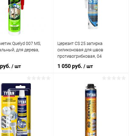
ь в 1 клик
Сравнение
Купить в 1 клик
Сравнение
ранное
В наличии
В избранное
В наличии
метик Quelyd 007 MS,
Церезит CS 25 затирка
льный, для дерева,
силиконовая для швов
противогрибковая, 04
серебристо-серый (280мл)
 руб.
1 050 руб.
/ шт
/ шт
В корзину
В корзину
ь в 1 клик
Сравнение
Купить в 1 клик
Сравнение
ранное
В наличии
В избранное
В наличии
 Масса: