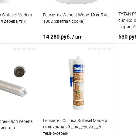
465 г
TYTAN P
 Sintesel Madera
Герметик Wepost Wood 19 кг RAL
Цвет
силикон
я дерева тик
1002 (светлая сосна)
Белый
шприц, б
14 280 руб.
530 ру
/ шт
Элемент 
Клей ге
Универс
металл
корзину
В корзину
ик
Сравнение
Купить в 1 клик
Сравнение
Купит
В наличии
В избранное
В наличии
В изб
Герметик Quilosa Sintesel Madera
овый для дерева
силиконовый для дерева дуб
лисандр
темно-серый