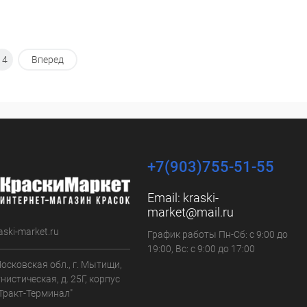
14
Вперед
+7(903)755-51-55
Email:
kraski-
market@mail.ru
aski-market.ru
График работы Пн-Сб: с 9:00 до
19:00, Вс: с 9:00 до 17:00
осковская обл., г. Мытищи,
нистическая, д. 25Г, корпус
"Тракт-Терминал"