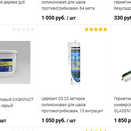
я дерева дуб
силиконовая для швов
гермети
Герметик Quilosa Sintesel
Madera силиконовый для
противогрибковая, 64 мята
безусадо
дерева
(280мл)
1 050 руб.
330 ру
/ шт
корзину
В корзину
ик
Сравнение
Купить в 1 клик
Сравнение
Купит
В наличии
В избранное
В наличии
В изб
Церезит CS 25 затирка
Гермети
оловый САЗИЛАСТ
силиконовая для швов
универс
г серый
противогрибковая, 13 антрацит
GLASS’N
(280мл)
серый 60
1 050 руб.
1 850 
 шт
/ шт