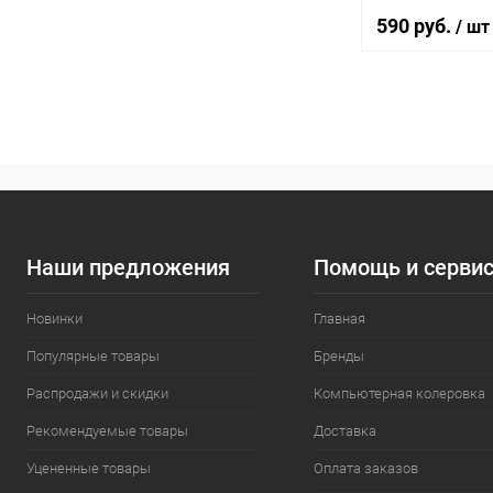
590 руб.
/ шт
В 
Купить в 1 кл
В избранное
Литраж | Масса:
Наши предложения
Помощь и серви
600 мл
Новинки
Главная
Элемент каталог
Популярные товары
Бренды
Герметик акрил
дерева Lignum 
палисандр
Распродажи и скидки
Компьютерная колеровка
Рекомендуемые товары
Доставка
Уцененные товары
Оплата заказов