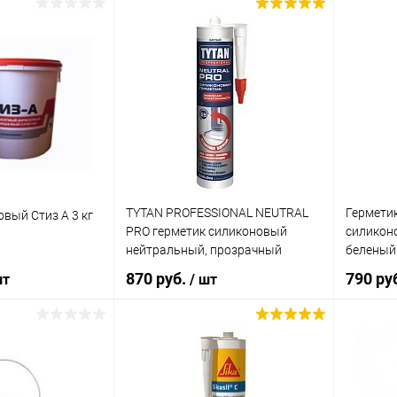
корзину
В корзину
ик
Сравнение
Купить в 1 клик
Сравнение
Купит
В наличии
В избранное
В наличии
В изб
TYTAN PROFESSIONAL NEUTRAL
Герметик
вый Стиз А 3 кг
PRO герметик силиконовый
силикон
нейтральный, прозрачный
беленый
(310мл)
870 руб.
790 ру
шт
/ шт
корзину
В корзину