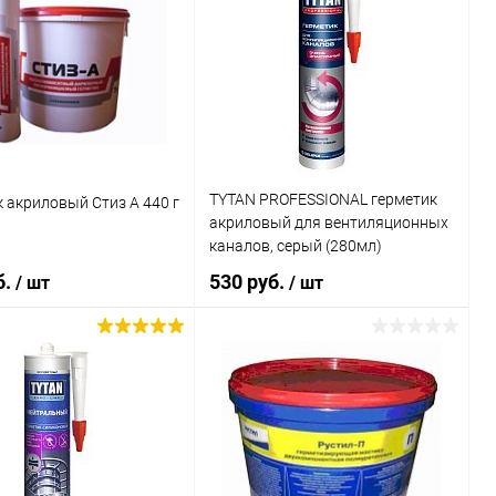
TYTAN PROFESSIONAL герметик
 акриловый Стиз А 440 г
акриловый для вентиляционных
каналов, серый (280мл)
б.
530 руб.
/ шт
/ шт
В корзину
В корзину
ь в 1 клик
Сравнение
Купить в 1 клик
Сравнение
ранное
В наличии
В избранное
В наличии