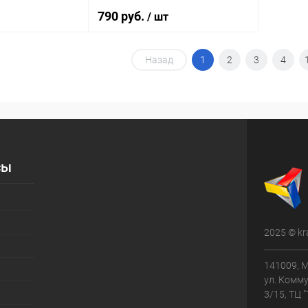
790 руб.
/ шт
Назад
1
2
3
4
корзину
В корзину
ик
Сравнение
Купить в 1 клик
Сравнение
В наличии
В избранное
В наличии
сы
а:
овый для
2025 © kr
1036
141009, М
ул. Комму
3/15, ТЦ 