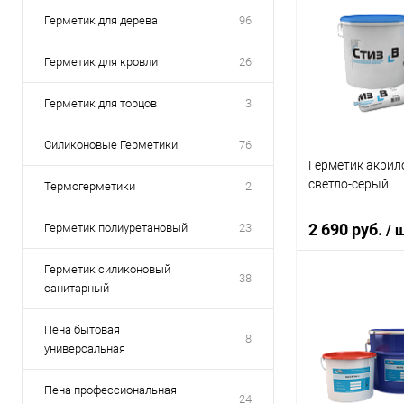
Герметик для дерева
96
Герметик для кровли
26
Герметик для торцов
3
Силиконовые Герметики
76
Герметик акрило
светло-серый
Термогерметики
2
2 690 руб.
Герметик полиуретановый
23
/ 
Герметик силиконовый
38
санитарный
В 
Пена бытовая
8
универсальная
Купить в 1 кл
В избранное
Пена профессиональная
24