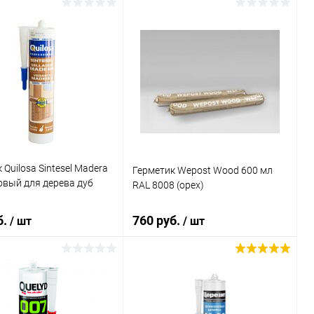
В корзину
В корзину
ь в 1 клик
Сравнение
Купить в 1 клик
Сравнение
ранное
В наличии
В избранное
В наличии
 Quilosa Sintesel Madera
Герметик Wepost Wood 600 мл
овый для дерева дуб
RAL 8008 (орех)
б.
760 руб.
/ шт
/ шт
В корзину
В корзину