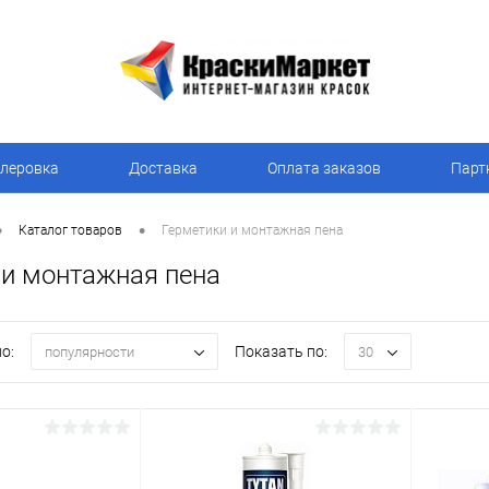
леровка
Доставка
Оплата заказов
Парт
•
•
Каталог товаров
Герметики и монтажная пена
 и монтажная пена
о:
Показать по:
популярности
30