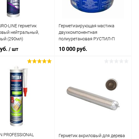
URO-LINE герметик
Герметизирующая мастика
овый нейтральный,
двухкомпонентная
ный (290мл)
полиуретановая РУСТИЛ-П
руб.
10 000 руб.
/ шт
В корзину
В корзину
Купить в 1 клик
Сравнение
ь в 1 клик
Сравнение
В избранное
В наличии
ранное
В наличии
Литраж | Масса:
12 кг
Элемент каталога:
N PROFESSIONAL
Герметик акриловый для дерева