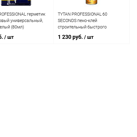
ROFESSIONAL герметик
TYTAN PROFESSIONAL 60
овый универсальный,
SECONDS пено-клей
елый (80мл)
строительный быстрого
схватывания,
б.
1 230 руб.
/ шт
/ шт
каталога:
профессиональный (750мл)
рметик Quelyd 007 MS,
альный, для дерева,
а
В корзину
В корзину
ь в 1 клик
Сравнение
Купить в 1 клик
Сравнение
ранное
В наличии
В избранное
В наличии