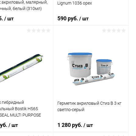
к акриловый, малярный,
Lignum 1036 орех
Герметизирующая мастика
двухкомпонентная
чный, белый (310мл)
полиуретановая РУСТИЛ-П
б.
590 руб.
/ шт
/ шт
В корзину
В корзину
ь в 1 клик
Сравнение
Купить в 1 клик
Сравнение
ранное
В наличии
В избранное
В наличии
Литраж | Масса:
600 мл
Элемент каталога:
к гибридный
Герметик акриловый Стиз B 3 кг
альный Bostik H565
светло-серый
Герметик акриловый для
дерева Lignum 1036 орех
’SEAL MULTI PURPOSE
0 мл.
руб.
1 280 руб.
/ шт
/ шт