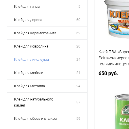
Клей для гипса
5
Клей для дерева
60
Клей для керамогранита
62
Клей для ковролина
20
Клей ПВА «Supe
Extra»Универса
Клей для линолеума
24
поливинилацет
650 руб.
Клей для мебели
21
Клей для металла
24
В 
Клей для натурального
37
камня
Купить в 1 кл
Клей для обоев и стыков
59
В избранное