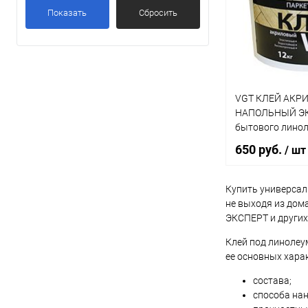
Купить в 1 кл
Показать
Сбросить
Бежевый
(2)
В избранное
Белый
(3)
VGT КЛЕЙ АКР
НАПОЛЬНЫЙ ЭК
бытового линол
ковролина (3кг)
650 руб.
/ шт
Купить универсал
не выходя из дома
В 
ЭКСПЕРТ и других
Клей под линолеу
Купить в 1 кл
ее основных хара
В избранное
состава;
способа нан