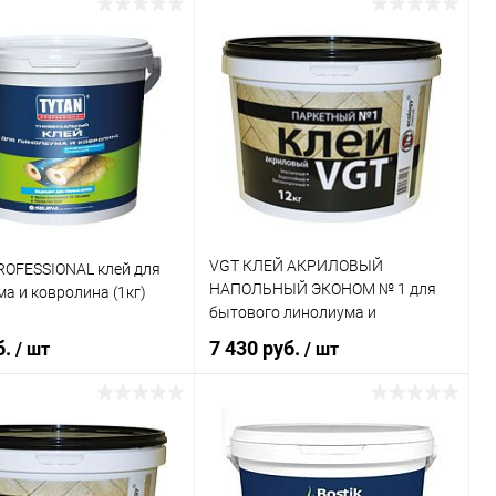
пец-клей»
качественный
илацетатный
В корзину
В корзину
ь в 1 клик
К сравнению
Купить в 1 клик
К сравнению
ранное
В наличии
В избранное
В наличии
VGT КЛЕЙ АКРИЛОВЫЙ
ROFESSIONAL клей для
НАПОЛЬНЫЙ ЭКОНОМ № 1 для
а и ковролина (1кг)
бытового линолиума и
ковролина (40кг)
б.
7 430 руб.
/ шт
/ шт
В корзину
В корзину