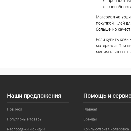
прочностны
способност
Материал на водн
покупкой. Клей д
больше, но качес
Если купить клей
материала. При вы
минимальных сты
Наши предложения
Помощь и серви
Новинки
Главная
Популярные товары
Бренды
Распродажи и скидки
Компьютерная колеровка