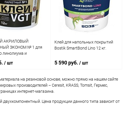
ь в 1 клик
К сравнению
Купить в 1 клик
К сравнению
ранное
В наличии
В избранное
В наличии
ЕЙ АКРИЛОВЫЙ
Клей для напольных покрытий
НЫЙ ЭКОНОМ № 1 для
Bostik SmartBond Lino 12 кг.
о линолиума и
а (1,5кг)
б.
5 590 руб.
/ шт
/ шт
 материала на резиновой основе, можно прямо на нашем сайте
ровых производителей – Ceresit, KRASS, Tomsit, Гермес,
В корзину
В корзину
траницах интернет-магазина.
й двухкомпонентный. Цена продукции данного типа зависит от
ь в 1 клик
К сравнению
Купить в 1 клик
К сравнению
ранное
В наличии
В избранное
В наличии