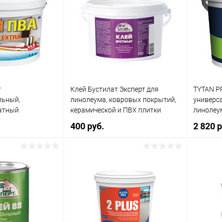
r
Клей Бустилат Эксперт для
TYTAN P
льный,
линолеума, ковровых покрытий,
универс
атный
керамической и ПВХ плитки
линолеум
400 руб.
2 820 
корзину
В корзину
ик
Сравнение
Купить в 1 клик
Сравнение
Купит
В наличии
В избранное
В наличии
В изб