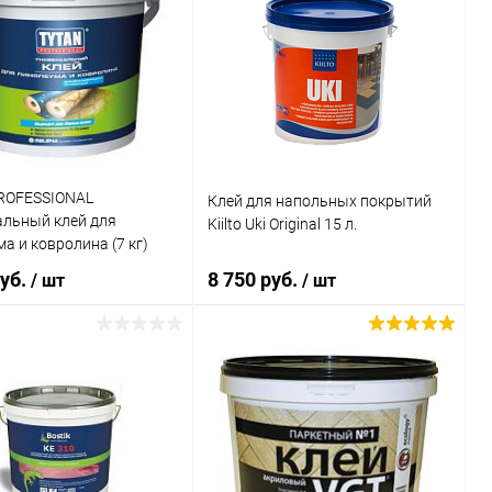
ROFESSIONAL
Клей для напольных покрытий
альный клей для
Kiilto Uki Original 15 л.
а и ковролина (7 кг)
руб.
8 750 руб.
/ шт
/ шт
В корзину
В корзину
ь в 1 клик
Сравнение
Купить в 1 клик
Сравнение
ранное
В наличии
В избранное
В наличии