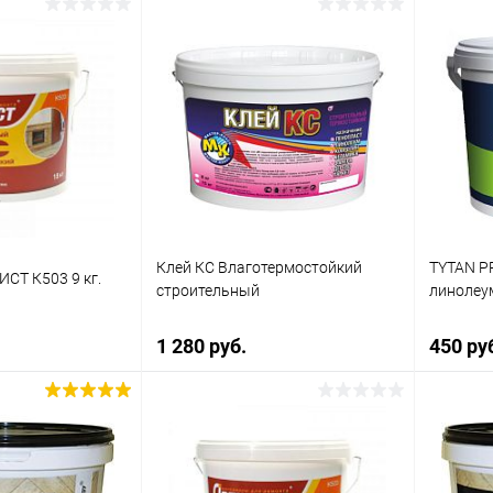
Клей «С
Высоко
поливин
корзину
В корзину
ик
К сравнению
Купить в 1 клик
К сравнению
Купит
В наличии
В избранное
В наличии
В изб
Клей КС Влаготермостойкий
TYTAN P
СТ К503 9 кг.
строительный
линолеум
1 280 руб.
450 ру
В корзину
корзину