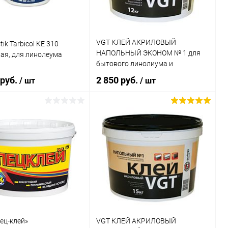
VGT КЛЕЙ АКРИЛОВЫЙ
ik Tarbicol КЕ 310
НАПОЛЬНЫЙ ЭКОНОМ № 1 для
ая, для линолеума
бытового линолиума и
ковролина (15кг)
 руб.
2 850 руб.
/ шт
/ шт
В корзину
В корзину
ь в 1 клик
Сравнение
Купить в 1 клик
Сравнение
ранное
В наличии
В избранное
В наличии
ец-клей»
VGT КЛЕЙ АКРИЛОВЫЙ
каталога: