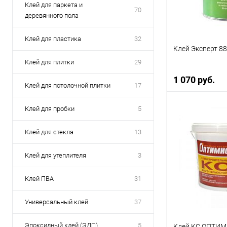
Литраж | Масса:
Клей для паркета и
70
деревянного пола
1 кг
Клей для пластика
32
Цвет
Клей Эксперт 8
Бесцветный
Клей для плитки
29
1 070 руб.
Элемент каталог
Клей для потолочной плитки
17
Клей ПВА «Supe
Extra»Универса
Клей для пробки
5
поливинилацет
В 
Клей для стекла
13
Купить в 1 кл
Клей для утеплителя
3
В избранное
Клей ПВА
31
Литраж | Масса:
1 л
Универсальный клей
37
Цвет
Эпоксидный клей (ЭДП)
5
Клей КС ОПТИМИ