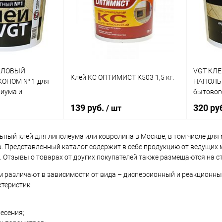
Купить в 1 клик
К сравнению
ик
К сравнению
Купит
В избранное
В наличии
В наличии
В изб
Литраж | Масса:
15 кг
ИЛОВЫЙ
VGT КЛ
Цвет
Клей КС ОПТИМИСТ К503 1,5 кг.
ОНОМ № 1 для
НАПОЛЬ
иума и
бытовог
ковролин
139 руб.
320 ру
/ шт
Элемент каталога:
Клей КС Влаготермостойкий
строительный
ьный клей для линолеума или ковролина в Москве, в том числе для
. Представленный каталог содержит в себе продукцию от ведущих ми
корзину
В корзину
. Отзывы о товарах от других покупателей также размещаются на с
м различают в зависимости от вида – дисперсионный и реакционны
ик
К сравнению
Купить в 1 клик
К сравнению
Купит
ктеристик:
В наличии
В избранное
В наличии
В изб
есения;