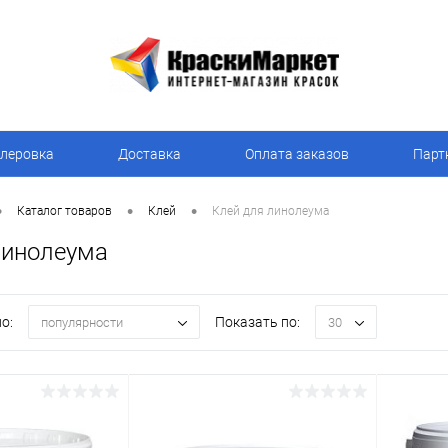
леровка
Доставка
Оплата заказов
Парт
•
•
•
Каталог товаров
Клей
Клей для линолеума
линолеума
о:
Показать по:
популярности
30