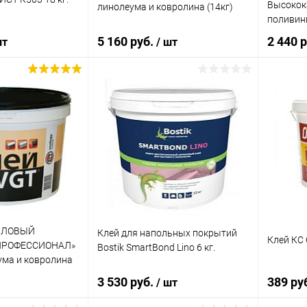
Высокок
линолеума и ковролина (14кг)
Клей Bos
поливин
каучуко
5 160 руб.
2 440 р
шт
/ шт
а:
8
корзину
В корзину
Купит
ик
Сравнение
Купить в 1 клик
Сравнение
В изб
В наличии
В избранное
В наличии
Литраж |
10 кг
ИЛОВЫЙ
Клей для напольных покрытий
Цвет
Клей КС
ПРОФЕССИОНАЛ»
Bostik SmartBond Lino 6 кг.
Красны
ума и ковролина
3 530 руб.
389 ру
/ шт
Элемент 