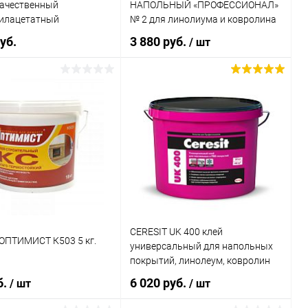
ачественный
НАПОЛЬНЫЙ «ПРОФЕССИОНАЛ»
tik Tarbicol КЕ 310
илацетатный
№ 2 для линолиума и ковролина
вая, для линолеума
(11кг)
уб.
3 880 руб.
/ шт
В корзину
В корзину
ь в 1 клик
К сравнению
Купить в 1 клик
К сравнению
ранное
В наличии
В избранное
В наличии
 Масса:
CERESIT UK 400 клей
 ОПТИМИСТ К503 5 кг.
универсальный для напольных
й
покрытий, линолеум, ковролин
(14кг)
б.
6 020 руб.
/ шт
/ шт
каталога: