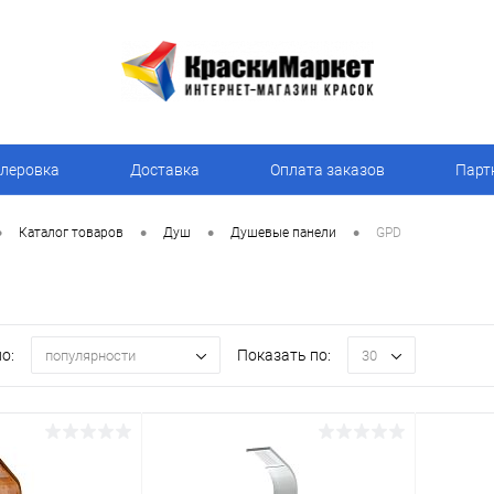
леровка
Доставка
Оплата заказов
Парт
•
•
•
•
Каталог товаров
Душ
Душевые панели
GPD
о:
Показать по:
популярности
30