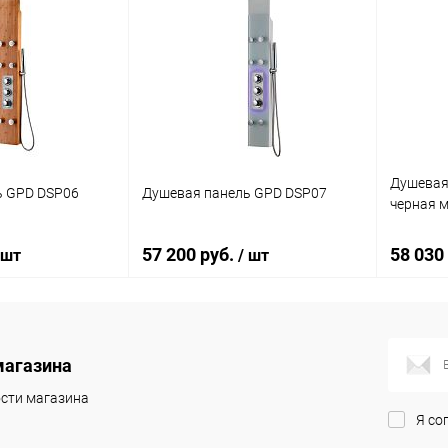
Душевая
ь GPD DSP06
Душевая панель GPD DSP07
черная 
57 200 руб.
58 030
 шт
/ шт
корзину
В корзину
магазина
ик
Сравнение
Купить в 1 клик
Сравнение
Купит
сти магазина
Я со
Под заказ
В избранное
Под заказ
В изб