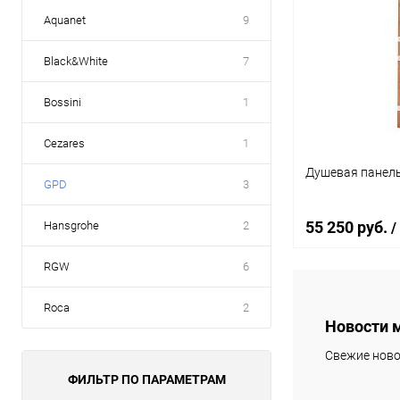
Aquanet
9
Black&White
7
Bossini
1
Cezares
1
Душевая панел
GPD
3
55 250 руб.
Hansgrohe
2
/
RGW
6
В 
Roca
2
Новости 
Купить в 1 кл
Свежие ново
В избранное
ФИЛЬТР ПО ПАРАМЕТРАМ