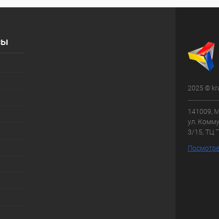
сы
2025 © kr
141009, М
ул. Комму
3/15, ТЦ 
Посмотре