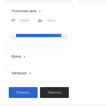
Розничная цена
От
До
Бренд
GPD
(3)
Материал
Латунь / Пластик
(1)
Показать
Сбросить