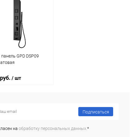
 панель GPD DSP09
матовая
 руб.
/ шт
В корзину
Подписаться
ь в 1 клик
Сравнение
гласен на
обработку персональных данных.
*
ранное
Под заказ