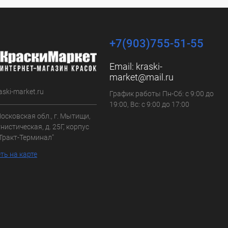
+7(903)755-51-55
Email:
kraski-
market@mail.ru
aski-market.ru
График работы Пн-Сб: с 9:00 до
19:00, Вс: с 9:00 до 17:00
осковская обл., г. Мытищи,
нистическая, д. 25Г, корпус
"Тракт-Терминал"
ть на карте