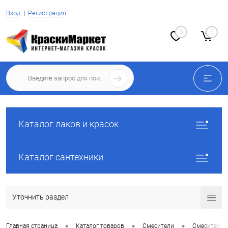
Вход
Регистрация
0
0
Каталог лаков и красок
Каталог сантехники
Уточнить раздел
•
•
•
Главная страница
Каталог товаров
Смесители
Смесители 