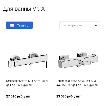
Для ванны VitrA
Фильтр
популярности
Смеситель VitrA Suit A42488EXP
Термостат VitrA AquaHeat SS3
для ванны с душем
A47159EXP для ванны с душем
27 510 руб.
/ шт
23 530 руб.
/ шт