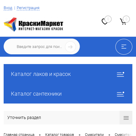
Вход
Регистрация
0
0
Каталог лаков и красок
Каталог сантехники
Уточнить раздел
•
•
•
Главная страница
Каталог товаров
Смесители
Смесители 