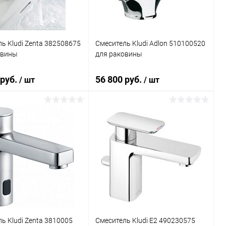
ь Kludi Zenta 382508675
Смеситель Kludi Adlon 510100520
овины
для раковины
 руб.
56 800 руб.
/ шт
/ шт
В корзину
В корзину
ь в 1 клик
Сравнение
Купить в 1 клик
Сравнение
ранное
Под заказ
В избранное
Под заказ
ь Kludi Zenta 3810005
Смеситель Kludi E2 490230575