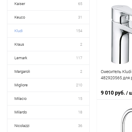
Kaiser
65
В 
Keuco
31
Купить в 1 кл
Kludi
154
В избранное
Kraus
2
Lemark
117
Смеситель Kludi
Margaroli
2
482920565 для
Migliore
210
9 010 руб.
/ 
Milacio
15
Milardo
18
В 
Nicolazzi
36