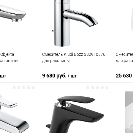
 Objekta
Смеситель Kludi Bozz 382910576
Смесител
 раковины
для раковины
для рак
9 680 руб.
25 630
 шт
/ шт
корзину
В корзину
ик
Сравнение
Купить в 1 клик
Сравнение
Купит
Под заказ
В избранное
Под заказ
В изб