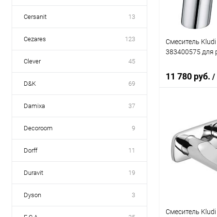
Cersanit
13
Cezares
123
Смеситель Klud
383400575 для
Clever
45
11 780 руб.
/
D&K
69
Damixa
37
В 
Decoroom
9
Купить в 1 кл
Dorff
11
В избранное
Duravit
19
Dyson
3
Смеситель Kludi