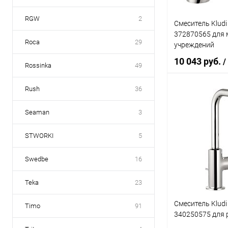
RGW
2
Смеситель Kludi
372870565 для 
Roca
29
учреждений
10 043 руб.
/
Rossinka
49
Rush
36
В 
Seaman
3
Купить в 1 кл
STWORKI
5
В избранное
Swedbe
16
Teka
23
Смеситель Kludi
Timo
91
340250575 для