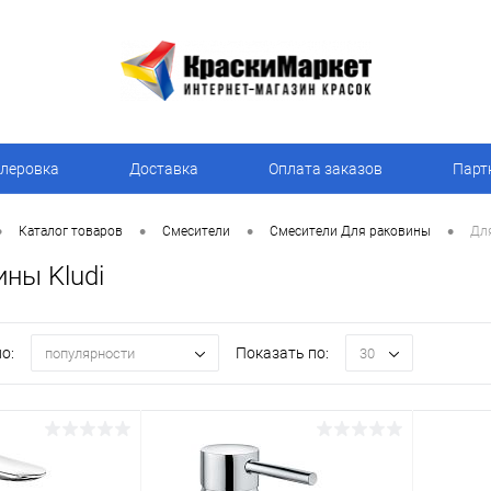
леровка
Доставка
Оплата заказов
Парт
•
•
•
•
Каталог товаров
Смесители
Смесители Для раковины
Для
ны Kludi
о:
Показать по:
популярности
30