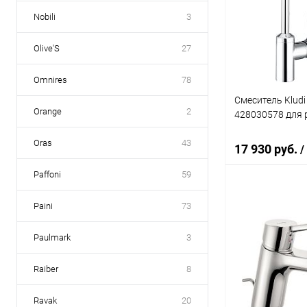
Купить в 1 кл
Nobili
3
В избранное
Olive'S
27
Omnires
78
Смеситель Kludi 
Orange
2
428030578 для
Oras
43
17 930 руб.
/
Paffoni
59
В 
Paini
73
Paulmark
3
Купить в 1 кл
В избранное
Raiber
8
Ravak
20