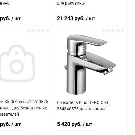
овины
для раковины
 руб.
21 243 руб.
/ шт
/ шт
В корзину
В корзину
ь в 1 клик
Сравнение
Купить в 1 клик
Сравнение
ранное
Под заказ
В избранное
Под заказ
ь Kludi Ameo 412760575
Смеситель Kludi TERCIO XL
овины, для безнапорных
384840575 для раковины
ревателей
 руб.
5 420 руб.
/ шт
/ шт