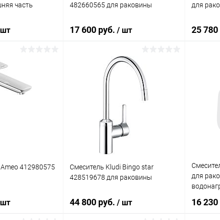
няя часть
482660565 для раковины
для рак
17 600 руб.
25 780
 шт
/ шт
корзину
В корзину
ик
Сравнение
Купить в 1 клик
Сравнение
Купит
Под заказ
В избранное
Под заказ
В изб
Смесител
i Ameo 412980575
Смеситель Kludi Bingo star
для рак
428519678 для раковины
водонаг
44 800 руб.
16 230
 шт
/ шт