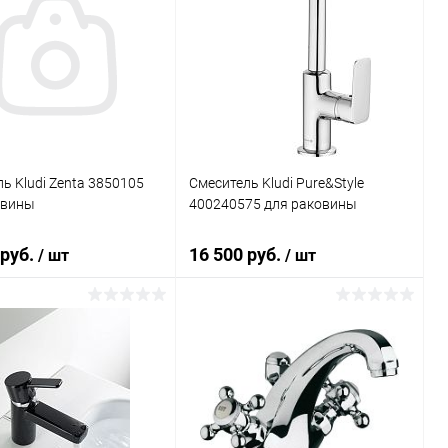
ь Kludi Zenta 3850105
Смеситель Kludi Pure&Style
овины
400240575 для раковины
 руб.
16 500 руб.
/ шт
/ шт
В корзину
В корзину
ь в 1 клик
Сравнение
Купить в 1 клик
Сравнение
ранное
Под заказ
В избранное
Под заказ