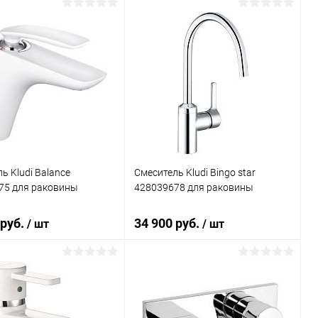
В корзину
В корзину
ь в 1 клик
Сравнение
Купить в 1 клик
Сравнение
ранное
Под заказ
В избранное
Под заказ
ь Kludi Balance
Смеситель Kludi Bingo star
75 для раковины
428039678 для раковины
 руб.
34 900 руб.
/ шт
/ шт
В корзину
В корзину