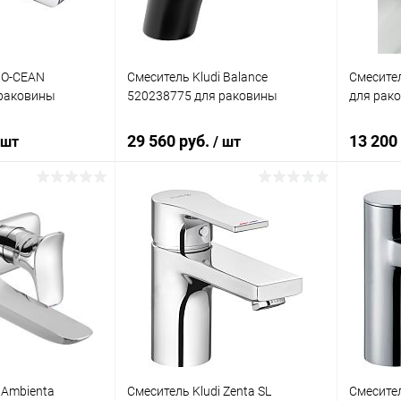
i O-CEAN
Смеситель Kludi Balance
Смесител
 раковины
520238775 для раковины
для рак
29 560 руб.
13 200
 шт
/ шт
корзину
В корзину
ик
Сравнение
Купить в 1 клик
Сравнение
Купит
Под заказ
В избранное
Под заказ
В изб
 Ambienta
Смеситель Kludi Zenta SL
Смесител