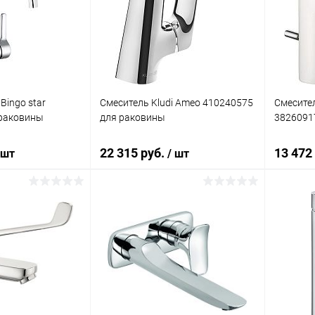
ик
Сравнение
Купить в 1 клик
Сравнение
Купит
Под заказ
В избранное
Под заказ
В изб
Bingo star
Смеситель Kludi Ameo 410240575
Смесител
 раковины
для раковины
3826091
22 315 руб.
13 472
 шт
/ шт
корзину
В корзину
ик
Сравнение
Купить в 1 клик
Сравнение
Купит
Под заказ
В избранное
Под заказ
В изб