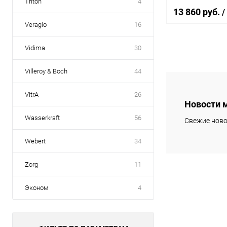
Triton
4
13 860 руб.
/
Veragio
16
Vidima
30
В 
Villeroy & Boch
44
Купить в 1 кл
VitrA
26
В избранное
Новости 
Wasserkraft
56
Свежие ново
Webert
34
Zorg
11
Эконом
4