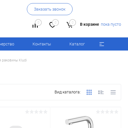
Заказать звонок
0
0
0
В корзине
пока пусто
нерство
Контакты
Каталог
 раковины Kludi
Вид каталога: