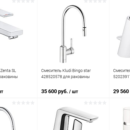
корзину
В корзину
ик
Сравнение
Купить в 1 клик
Сравнение
Купит
Под заказ
В избранное
Под заказ
В изб
 Zenta SL
Смеситель Kludi Bingo star
Смесител
 раковины
428520578 для раковины
5202391
35 600 руб.
29 560
шт
/ шт
корзину
В корзину