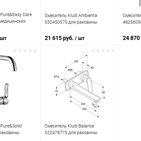
 Pure&Easy Care
Смеситель Kludi Ambienta
Смесител
медицинских
532450575 для раковины
4825605
21 615 руб.
24 870
 шт
/ шт
корзину
В корзину
ик
Сравнение
Купить в 1 клик
Сравнение
Купит
Под заказ
В избранное
Под заказ
В изб
 Pure&Solid
Смеситель Kludi Balance
 раковины
522478775 для раковины