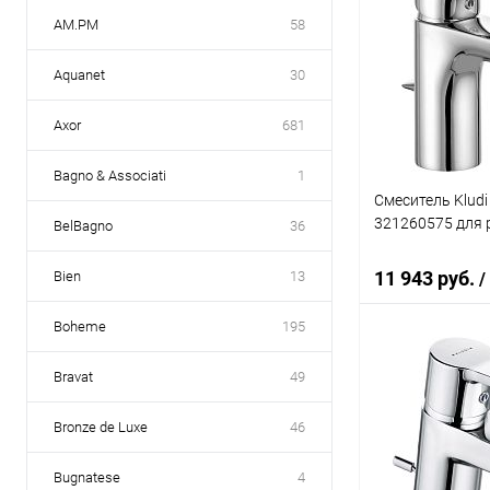
AM.PM
58
Aquanet
30
Axor
681
Bagno & Associati
1
Смеситель Kludi
321260575 для
BelBagno
36
11 943 руб.
Bien
13
/
Boheme
195
В 
Bravat
49
Купить в 1 кл
Bronze de Luxe
46
В избранное
Bugnatese
4