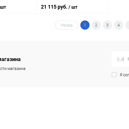
21 115 руб.
 шт
/ шт
Назад
1
2
3
4
корзину
В корзину
ик
Сравнение
Купить в 1 клик
Сравнение
Под заказ
В избранное
Под заказ
магазина
сти магазина
Я со