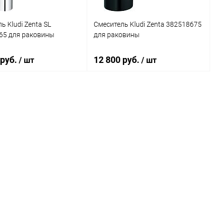
ь Kludi Zenta SL
Смеситель Kludi Zenta 382518675
65 для раковины
для раковины
 руб.
12 800 руб.
/ шт
/ шт
В корзину
В корзину
ь в 1 клик
Сравнение
Купить в 1 клик
Сравнение
ранное
Под заказ
В избранное
Под заказ