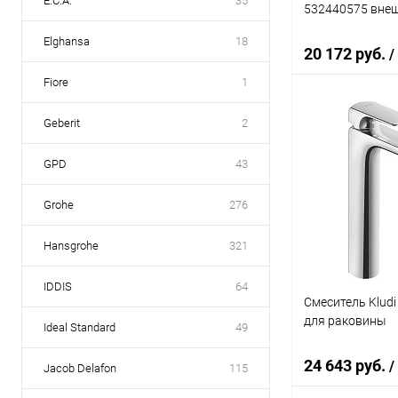
E.C.A.
35
532440575 внеш
Elghansa
18
20 172 руб.
/
Fiore
1
Geberit
2
В 
GPD
43
Купить в 1 кл
В избранное
Grohe
276
Hansgrohe
321
IDDIS
64
Смеситель Klud
для раковины
Ideal Standard
49
24 643 руб.
/
Jacob Delafon
115