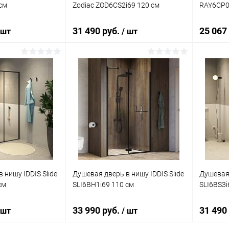
см
Zodiac ZOD6CS2i69 120 см
RAY6CP0
31 490 руб.
25 067
 шт
/ шт
корзину
В корзину
ик
Сравнение
Купить в 1 клик
Сравнение
Купит
Под заказ
В избранное
Под заказ
В изб
 нишу IDDIS Slide
Душевая дверь в нишу IDDIS Slide
Душевая 
см
SLI6BH1i69 110 см
SLI6BS3i
33 990 руб.
31 490
 шт
/ шт