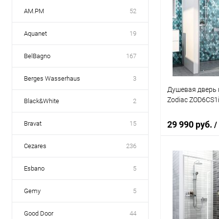
AM.PM
52
Aquanet
19
BelBagno
167
Berges Wasserhaus
3
Душевая дверь 
Zodiac ZOD6CS1
Black&White
2
29 990 руб.
Bravat
15
/
Cezares
236
В 
Esbano
5
Купить в 1 кл
Gemy
5
В избранное
Good Door
44