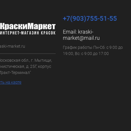
+7(903)755-51-55
Email:
kraski-
market@mail.ru
aski-market.ru
График работы Пн-Сб: с 9:00 до
19:00, Вс: с 9:00 до 17:00
осковская обл., г. Мытищи,
нистическая, д. 25Г, корпус
"Тракт-Терминал"
ть на карте