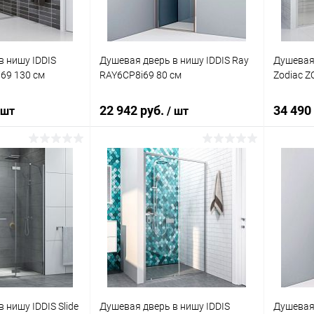
в нишу IDDIS
Душевая дверь в нишу IDDIS Ray
Душевая 
i69 130 см
RAY6CP8i69 80 см
Zodiac Z
22 942 руб.
34 490
 шт
/ шт
корзину
В корзину
ик
Сравнение
Купить в 1 клик
Сравнение
Купит
Под заказ
В избранное
Под заказ
В изб
 нишу IDDIS Slide
Душевая дверь в нишу IDDIS
Душевая 