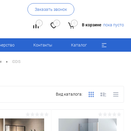
Заказать звонок
0
0
0
В корзине
пока пусто
нерство
Контакты
Каталог
•
и
IDDIS
Вид каталога: