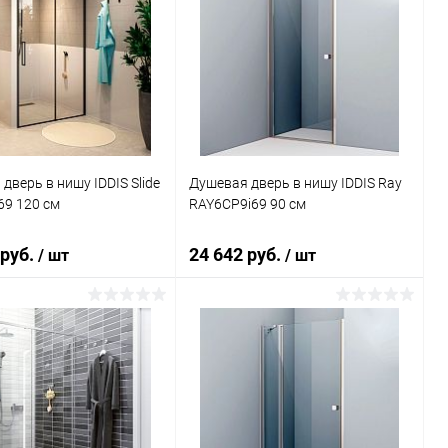
дверь в нишу IDDIS Slide
Душевая дверь в нишу IDDIS Ray
69 120 см
RAY6CP9i69 90 см
 руб.
24 642 руб.
/ шт
/ шт
В корзину
В корзину
ь в 1 клик
Сравнение
Купить в 1 клик
Сравнение
ранное
Под заказ
В избранное
Под заказ