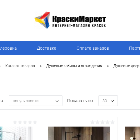
леровка
Доставка
Оплата заказов
Парт
•
•
•
Каталог товаров
Душевые кабины и ограждения
Душевые двер
о:
Показать по:
популярности
30