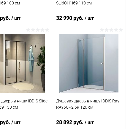
i69 100 см
SLI6CH1i69 110 см
 руб.
32 990 руб.
/ шт
/ шт
В корзину
В корзину
ь в 1 клик
Сравнение
Купить в 1 клик
Сравнение
ранное
Под заказ
В избранное
Под заказ
дверь в нишу IDDIS Slide
Душевая дверь в нишу IDDIS Ray
69 130 см
RAY6CP2i69 120 см
 руб.
28 892 руб.
/ шт
/ шт