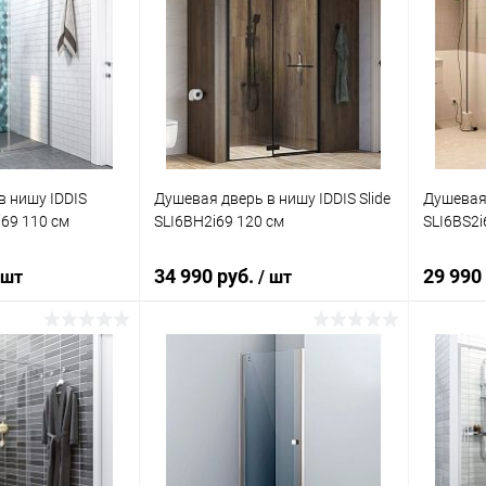
в нишу IDDIS
Душевая дверь в нишу IDDIS Slide
Душевая 
i69 110 см
SLI6BH2i69 120 см
SLI6BS2i
34 990 руб.
29 990
 шт
/ шт
корзину
В корзину
ик
Сравнение
Купить в 1 клик
Сравнение
Купит
Под заказ
В избранное
Под заказ
В изб