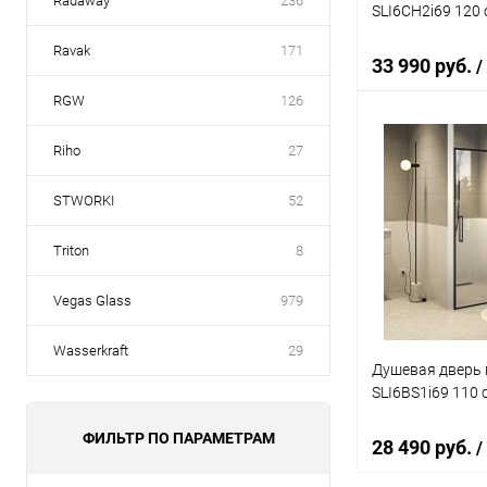
Radaway
236
SLI6CH2i69 120 
Ravak
171
33 990 руб.
/
RGW
126
Riho
27
В 
STWORKI
52
Купить в 1 кл
В избранное
Triton
8
Vegas Glass
979
Wasserkraft
29
Душевая дверь в
SLI6BS1i69 110 
ФИЛЬТР ПО ПАРАМЕТРАМ
28 490 руб.
/