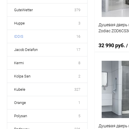
GuteWetter
379
Huppe
3
Душевая дверь 
Zodiac ZOD6CS3
IDDIS
16
32 990 руб.
/
Jacob Delafon
17
Kermi
8
В 
Kolpa San
2
Купить в 1 кл
Kubele
327
В избранное
Orange
1
Polysan
5
Душевая дверь в