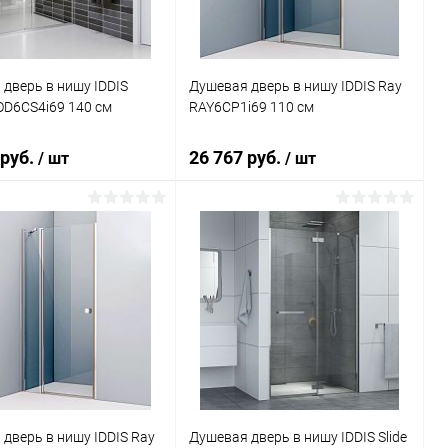
дверь в нишу IDDIS
Душевая дверь в нишу IDDIS Ray
OD6CS4i69 140 см
RAY6CP1i69 110 см
 руб.
26 767 руб.
/ шт
/ шт
В корзину
В корзину
ь в 1 клик
Сравнение
Купить в 1 клик
Сравнение
ранное
Под заказ
В избранное
Под заказ
дверь в нишу IDDIS Ray
Душевая дверь в нишу IDDIS Slide