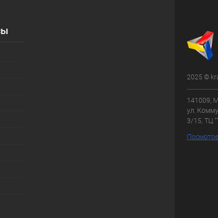
сы
2025 © kr
141009, М
ул. Комму
3/15, ТЦ 
Посмотре