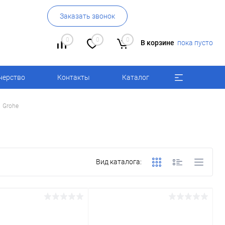
Заказать звонок
0
0
0
В корзине
пока пусто
нерство
Контакты
Каталог
Grohe
Вид каталога: