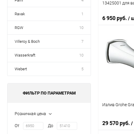
Paini
4
13425001 для в
Ravak
1
6 950 руб.
/ 
RGW
10
Villeroy & Boch
7
В 
Wasserkraft
10
Купить в 1 кл
В избранное
Webert
5
ФИЛЬТР ПО ПАРАМЕТРАМ
Излив Grohe Gr
Розничная цена
29 570 руб.
/
От
До