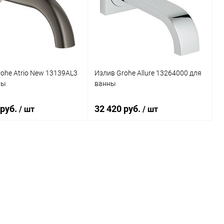
ь в 1 клик
К сравнению
Купить в 1 клик
К сравнению
ранное
Под заказ
В избранное
Под заказ
ohe Atrio New 13139AL3
Излив Grohe Allure 13264000 для
ны
ванны
 руб.
32 420 руб.
/ шт
/ шт
В корзину
В корзину
ь в 1 клик
К сравнению
Купить в 1 клик
К сравнению
ранное
Под заказ
В избранное
Под заказ