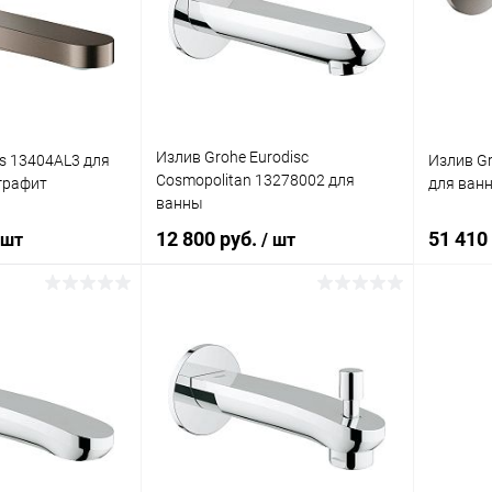
ик
К сравнению
Купить в 1 клик
К сравнению
Купит
Под заказ
В избранное
Под заказ
В изб
Излив Grohe Eurodisc
us 13404AL3 для
Излив Gr
Cosmopolitan 13278002 для
графит
для ван
ванны
12 800 руб.
51 410
 шт
/ шт
корзину
В корзину
ик
К сравнению
Купить в 1 клик
К сравнению
Купит
Под заказ
В избранное
Под заказ
В изб