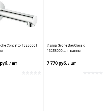
ohe Concetto 13280001
Излив Grohe BauClassic
ны
13258000 для ванны
 руб.
7 770 руб.
/ шт
/ шт
В корзину
В корзину
ь в 1 клик
Сравнение
Купить в 1 клик
Сравнение
ранное
Под заказ
В избранное
Под заказ