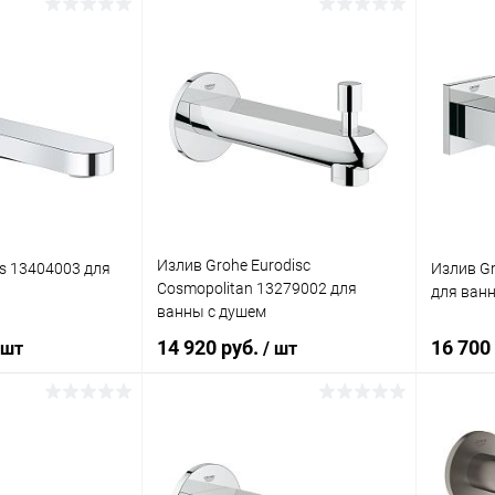
корзину
В корзину
ик
Сравнение
Купить в 1 клик
Сравнение
Купит
Под заказ
В избранное
Под заказ
В изб
Излив Grohe Eurodisc
us 13404003 для
Излив Gr
Cosmopolitan 13279002 для
для ван
ванны с душем
14 920 руб.
16 700
 шт
/ шт
корзину
В корзину