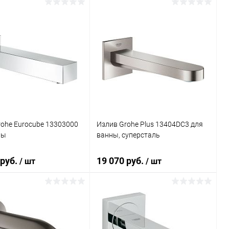
В корзину
В корзину
ь в 1 клик
Сравнение
Купить в 1 клик
К сравнению
ранное
Под заказ
В избранное
Под заказ
ohe Eurocube 13303000
Излив Grohe Plus 13404DC3 для
ны
ванны, суперсталь
 руб.
19 070 руб.
/ шт
/ шт
В корзину
В корзину