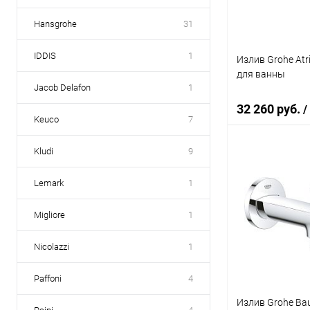
Hansgrohe
31
IDDIS
1
Излив Grohe At
для ванны
Jacob Delafon
1
32 260 руб.
/
Keuco
7
Kludi
9
В 
Lemark
1
Купить в 1 кл
Migliore
1
В избранное
Nicolazzi
1
Paffoni
4
Излив Grohe Ba