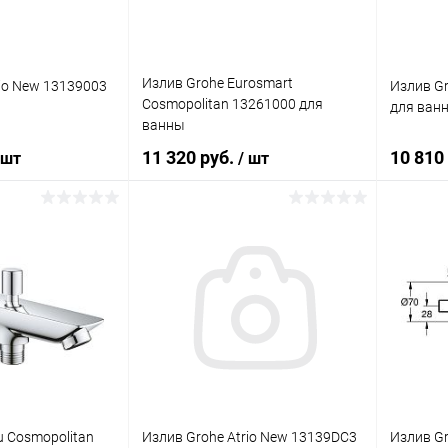
Излив Grohe Eurosmart
rio New 13139003
Излив Gr
Cosmopolitan 13261000 для
для ванн
ванны
11 320 руб.
10 810
 шт
/ шт
корзину
В корзину
ик
Сравнение
Купить в 1 клик
Сравнение
Купит
Под заказ
В избранное
Под заказ
В изб
u Cosmopolitan
Излив Grohe Atrio New 13139DC3
Излив Gr