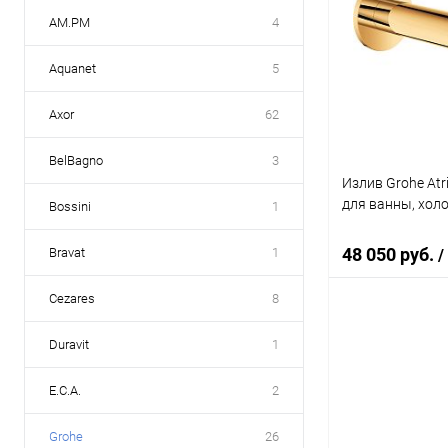
AM.PM
4
Aquanet
5
Axor
62
BelBagno
3
Излив Grohe At
для ванны, хол
Bossini
1
48 050 руб.
Bravat
1
/
Cezares
8
В 
Duravit
1
Купить в 1 кл
E.C.A.
2
В избранное
Grohe
26