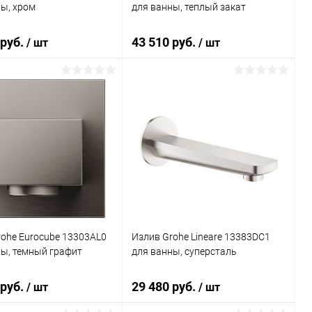
ы, хром
для ванны, теплый закат
 руб.
43 510 руб.
/ шт
/ шт
В корзину
В корзину
ь в 1 клик
Сравнение
Купить в 1 клик
Сравнение
ранное
Под заказ
В избранное
Под заказ
ohe Eurocube 13303AL0
Излив Grohe Lineare 13383DC1
ны, темный графит
для ванны, суперсталь
 руб.
29 480 руб.
/ шт
/ шт