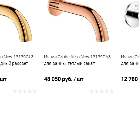
rio New 13139GL3
Излив Grohe Atrio New 13139DA3
Излив Gr
одный рассвет
для ванны, теплый закат
для ван
48 050 руб.
12 780
 шт
/ шт
корзину
В корзину
ик
Сравнение
Купить в 1 клик
Сравнение
Купит
Под заказ
В избранное
Под заказ
В изб