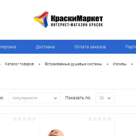
леровка
Доставка
Оплата заказов
Парт
•
•
•
•
Каталог товаров
Встраиваемые душевые системы
Изливы
о:
Показать по:
популярности
30