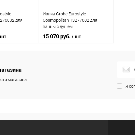
ostyle
Излив Grohe Eurostyle
3276002 для
Cosmopolitan 13277002 для
ванны с душем
15 070 руб.
 шт
/ шт
корзину
В корзину
магазина
ик
К сравнению
Купить в 1 клик
К сравнению
сти магазина
Я со
Под заказ
В избранное
Под заказ