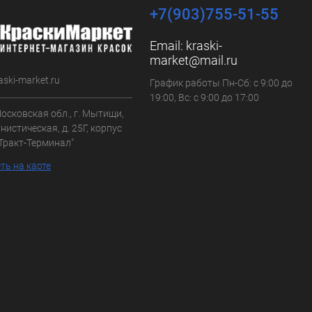
+7(903)755-51-55
Email:
kraski-
market@mail.ru
aski-market.ru
График работы Пн-Сб: с 9:00 до
19:00, Вс: с 9:00 до 17:00
осковская обл., г. Мытищи,
нистическая, д. 25Г, корпус
"Тракт-Терминал"
ть на карте