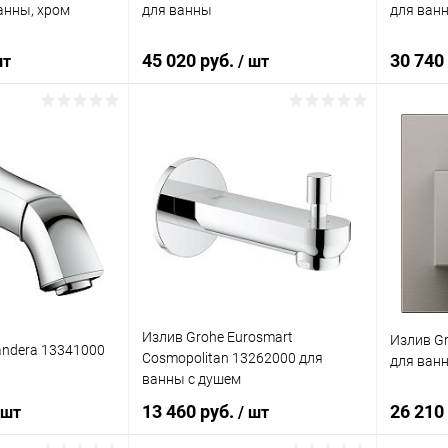
анны, хром
для ванны
для ванн
45 020 руб.
30 740
шт
/ шт
корзину
В корзину
ик
Сравнение
Купить в 1 клик
Сравнение
Купит
Под заказ
В избранное
Под заказ
В изб
Излив Grohe Eurosmart
Излив Gr
andera 13341000
Cosmopolitan 13262000 для
для ван
ванны с душем
13 460 руб.
26 210
 шт
/ шт