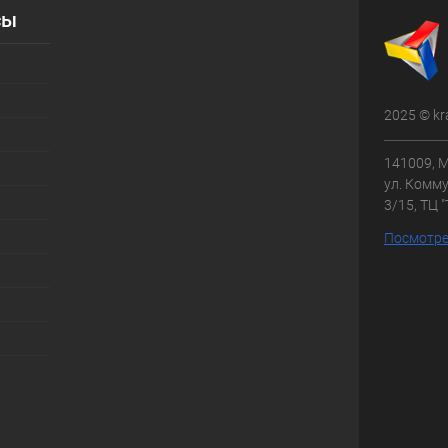
сы
2025 © kr
141009, М
ул. Комму
3/15, ТЦ 
Посмотре