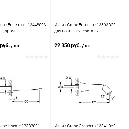
ohe Eurosmart 13448003
Излив Grohe Eurocube 13303DC0
ы, хром
для ванны, суперсталь
 руб.
22 850 руб.
/ шт
/ шт
В корзину
В корзину
ь в 1 клик
Сравнение
Купить в 1 клик
Сравнение
ранное
Под заказ
В избранное
Под заказ
ohe Lineare 13383001
Излив Grohe Grandera 13341DA0