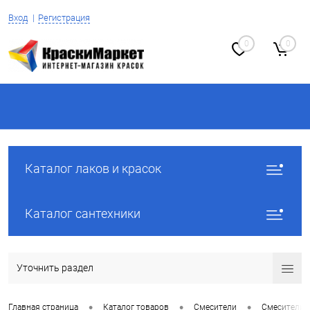
Вход
Регистрация
0
0
Каталог лаков и красок
Каталог сантехники
Уточнить раздел
•
•
•
Главная страница
Каталог товаров
Смесители
Смесители 