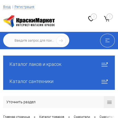
Вход
Регистрация
0
0
Каталог лаков и красок
Каталог сантехники
Уточнить раздел
•
•
•
Главная страница
Каталог товаров
Смесители
Смесители 