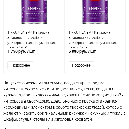
TIKKURILA EMPIRE краска
TIKKURILA EMPIRE краска
алкидная для мебели
алкидная для мебели
универсальная, полуматовая,
универсальная, полуматовая,
база C (0,9л)
база A (2,7л)
1 750 руб.
/ шт
5 880 руб.
/ шт
Подробнее
Подробнее
Чаще всего нужна в том случае, когда старые предметы
интерьера износились или поцарапались, тогда, когда им
нужно подарить новую жизнь и украсить с их помощью дизайн
интерьера в своем доме. Довольно часто краска становится
необходимым элементом в работе творческих людей, которые
желают украсить оригинальными рисунками скучные и тусклые
шкафы, стулья, столы или изголовья кроватей.