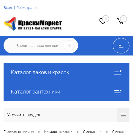
Вход
Регистрация
0
0
Каталог лаков и красок
Каталог сантехники
Уточнить раздел
•
•
•
Главная страница
Каталог товаров
Смесители
Смесители 