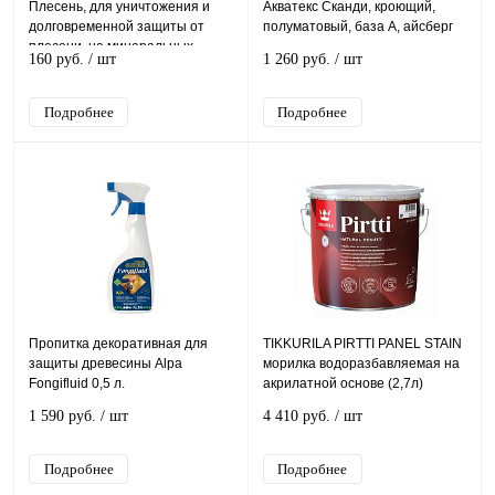
Плесень, для уничтожения и
Акватекс Сканди, кроющий,
долговременной защиты от
полуматовый, база A, айсберг
плесени, на минеральных
160 руб.
/ шт
1 260 руб.
/ шт
поверхностях, и древесине
Подробнее
Подробнее
Пропитка декоративная для
TIKKURILA PIRTTI PANEL STAIN
защиты древесины Alpa
морилка водоразбавляемая на
Fongifluid 0,5 л.
акрилатной основе (2,7л)
1 590 руб.
/ шт
4 410 руб.
/ шт
Подробнее
Подробнее