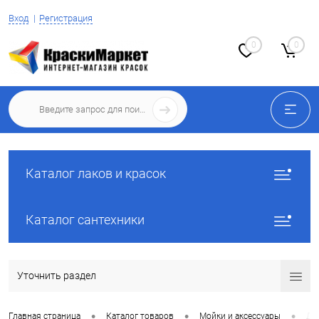
Вход
Регистрация
0
0
Каталог лаков и красок
Каталог сантехники
Уточнить раздел
•
•
•
Главная страница
Каталог товаров
Мойки и аксессуары
Ди