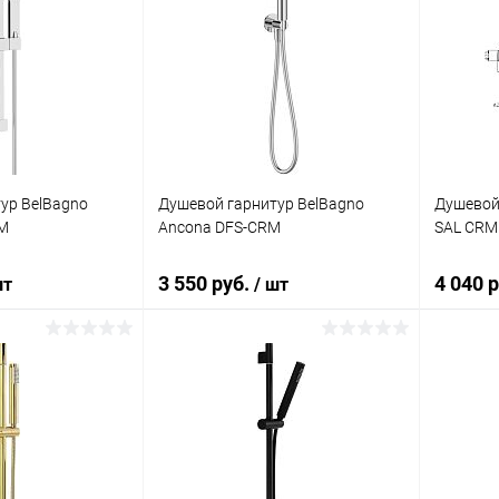
ур BelBagno
Душевой гарнитур BelBagno
Душевой
M
Ancona DFS-CRM
SAL CRM
3 550 руб.
4 040 
шт
/ шт
корзину
В корзину
ик
Сравнение
Купить в 1 клик
Сравнение
Купит
Под заказ
В избранное
Под заказ
В изб