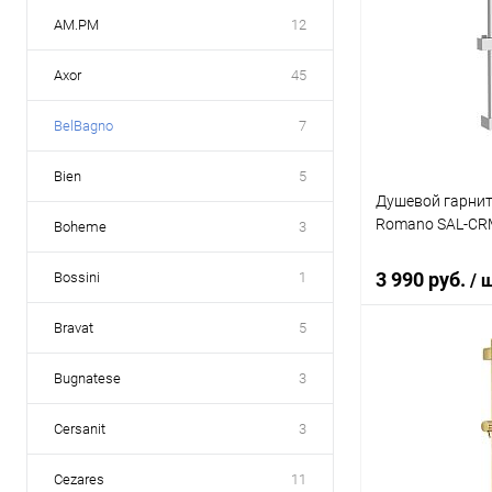
AM.PM
12
Axor
45
BelBagno
7
Bien
5
Душевой гарнит
Romano SAL-CR
Boheme
3
3 990 руб.
Bossini
1
/ 
Bravat
5
В 
Bugnatese
3
Купить в 1 кл
Cersanit
3
В избранное
Cezares
11