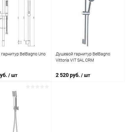
 гарнитур BelBagno Uno
Душевой гарнитур BelBagno
Vittoria VIT SAL CRM
руб.
2 520 руб.
/ шт
/ шт
В корзину
В корзину
ь в 1 клик
Сравнение
Купить в 1 клик
Сравнение
ранное
Под заказ
В избранное
Под заказ