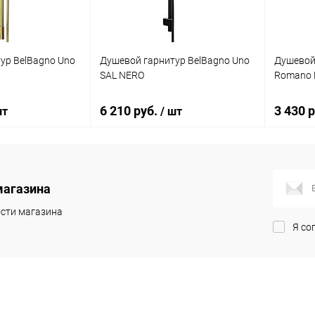
ур BelBagno Uno
Душевой гарнитур BelBagno Uno
Душевой
SAL NERO
Romano 
6 210 руб.
3 430 
шт
/ шт
корзину
В корзину
магазина
ик
Сравнение
Купить в 1 клик
Сравнение
Купит
сти магазина
Я со
Под заказ
В избранное
Под заказ
В изб