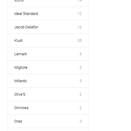
IDDIS
14
Ideal Standard
12
Jacob Delafon
12
Kludi
35
Lemark
5
Migliore
2
Milardo
5
Olive'S
2
Omnires
2
Oras
3