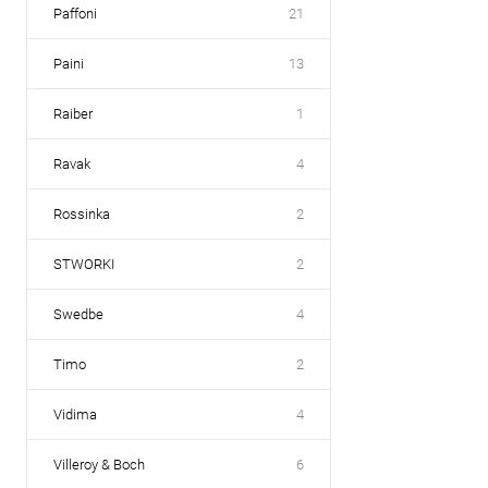
Paffoni
21
Paini
13
Raiber
1
Ravak
4
Rossinka
2
STWORKI
2
Swedbe
4
Timo
2
Vidima
4
Villeroy & Boch
6