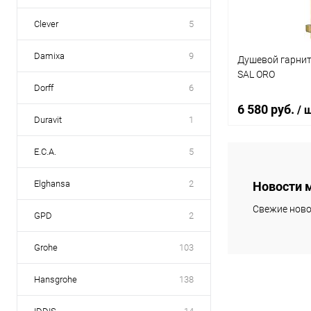
Clever
5
Damixa
9
Душевой гарнит
SAL ORO
Dorff
6
6 580 руб.
/ 
Duravit
1
E.C.A.
5
В 
Elghansa
2
Новости 
Купить в 1 кл
Свежие ново
GPD
2
В избранное
Grohe
103
Hansgrohe
138