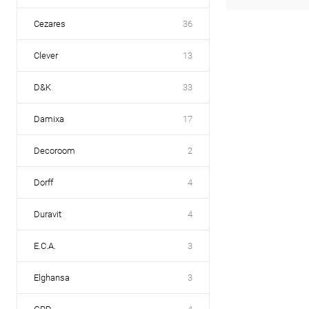
Cezares
36
Clever
13
D&K
33
Damixa
17
Decoroom
2
Dorff
4
Duravit
4
E.C.A.
3
Elghansa
3