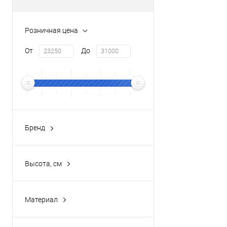
Розничная цена
От
До
Бренд
TEKA
(2)
Высота, см
114 см
(1)
131 см
(1)
Материал
Латунь / Пластик
(2)