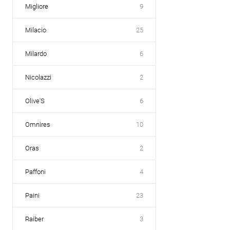
Migliore
9
Milacio
25
Milardo
6
Nicolazzi
2
Olive'S
6
Omnires
10
Oras
2
Paffoni
4
Paini
23
Raiber
3