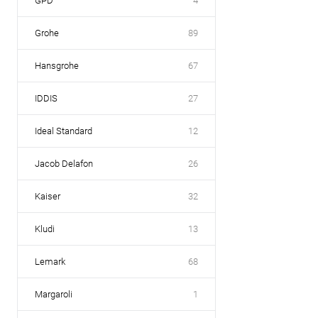
GPD
4
Grohe
89
Hansgrohe
67
IDDIS
27
Ideal Standard
12
Jacob Delafon
26
Kaiser
32
Kludi
13
Lemark
68
Margaroli
1