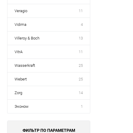
Veragio
11
Vidima
4
Villeroy & Boch
13
VitrA
11
Wasserkraft
25
Webert
25
Zorg
14
Эконом
1
ФИЛЬТР ПО ПАРАМЕТРАМ