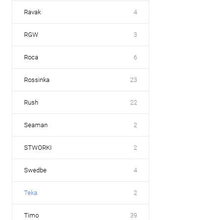
Ravak
4
RGW
3
Roca
6
Rossinka
23
Rush
22
Seaman
2
STWORKI
2
Swedbe
4
Teka
2
Timo
39