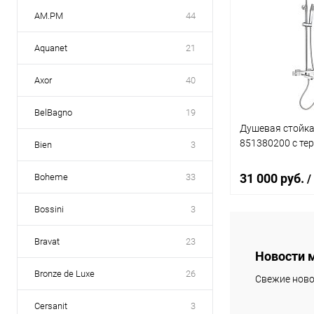
AM.PM
44
Aquanet
21
Axor
40
BelBagno
19
Душевая стойка 
851380200 с те
Bien
3
31 000 руб.
Boheme
33
/
Bossini
3
В 
Bravat
23
Новости 
Купить в 1 кл
Bronze de Luxe
26
Свежие ново
В избранное
Cersanit
3