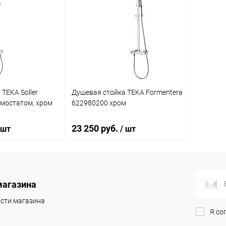
TEKA Soller
Душевая стойка TEKA Formentera
рмостатом, хром
622980200 хром
23 250 руб.
 шт
/ шт
корзину
В корзину
магазина
ик
Сравнение
Купить в 1 клик
К сравнению
сти магазина
Я со
Под заказ
В избранное
Под заказ