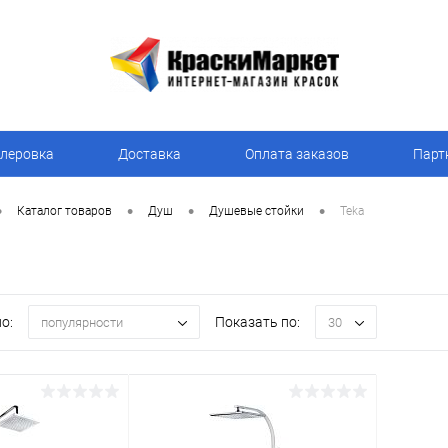
леровка
Доставка
Оплата заказов
Парт
•
•
•
•
Каталог товаров
Душ
Душевые стойки
Teka
о:
Показать по:
популярности
30