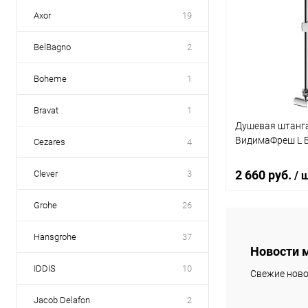
Axor
19
BelBagno
2
Boheme
1
Bravat
1
Душевая штанга
ВидимаФреш L 
Cezares
4
2 660 руб.
Clever
3
/ 
Grohe
26
В 
Hansgrohe
37
Новости 
Купить в 1 кл
IDDIS
10
Свежие ново
В избранное
Jacob Delafon
2