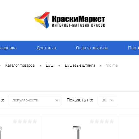
леровка
Доставка
Оплата заказов
Парт
•
•
•
•
Каталог товаров
Душ
Душевые штанги
Vidima
о:
Показать по:
популярности
30