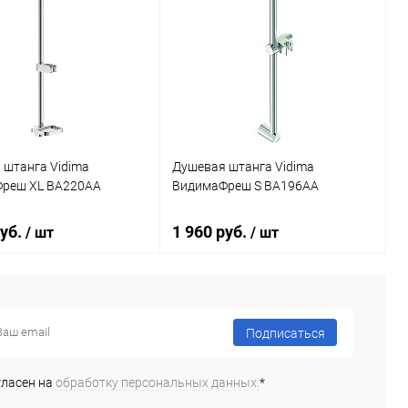
 штанга Vidima
Душевая штанга Vidima
реш XL BA220AA
ВидимаФреш S BA196AA
руб.
1 960 руб.
/ шт
/ шт
В корзину
В корзину
Подписаться
ь в 1 клик
Сравнение
Купить в 1 клик
Сравнение
гласен на
обработку персональных данных.
*
ранное
Под заказ
В избранное
Под заказ