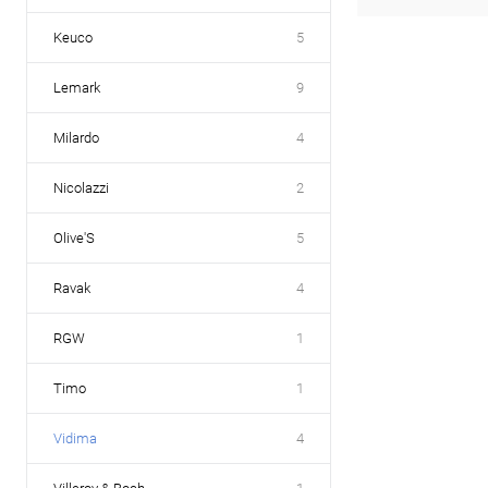
Keuco
5
Lemark
9
Milardo
4
Nicolazzi
2
Olive'S
5
Ravak
4
RGW
1
Timo
1
Vidima
4