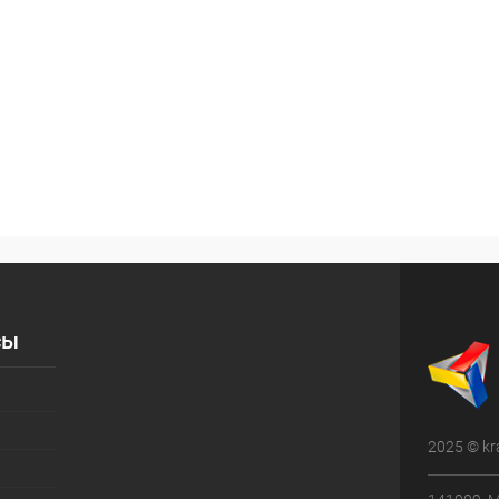
сы
2025 © kr