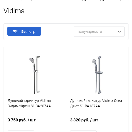
Vidima
Фильтр
популярности
Душевой гарнитур Vidima
Душевой гарнитур Vidima Сева
ВидимаФреш S1 BA207AA
Джет S1 BA187AA
3 750 руб.
/ шт
3 320 руб.
/ шт