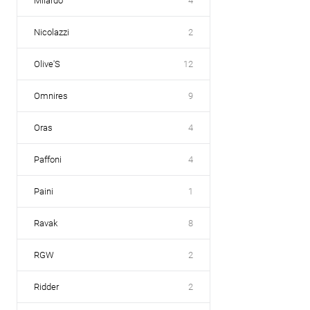
Milardo
4
Nicolazzi
2
Olive'S
12
Omnires
9
Oras
4
Paffoni
4
Paini
1
Ravak
8
RGW
2
Ridder
2