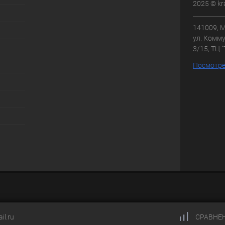
2025 © kr
141009, М
ул. Комму
3/15, ТЦ 
Посмотре
il.ru
СРАВНЕ