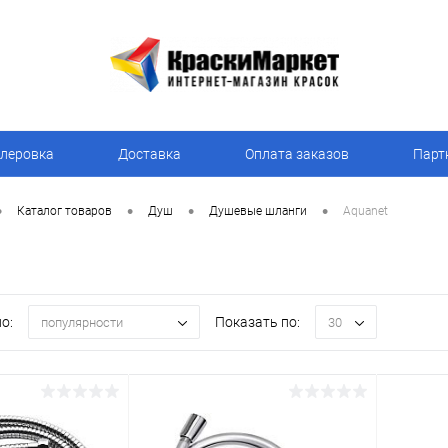
леровка
Доставка
Оплата заказов
Парт
•
•
•
•
Каталог товаров
Душ
Душевые шланги
Aquanet
о:
Показать по:
популярности
30