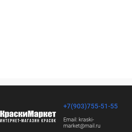
+7(903)755-51-55
Email:
kraski-
market@mail.ru