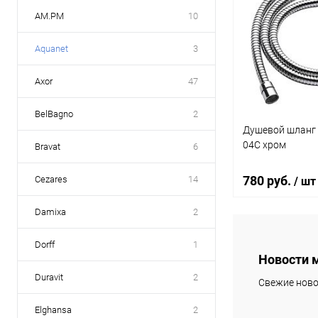
AM.PM
10
Aquanet
3
Axor
47
BelBagno
2
Душевой шланг 
04C хром
Bravat
6
780 руб.
Cezares
14
/ шт
Damixa
2
В 
Dorff
1
Новости 
Купить в 1 кл
Duravit
2
Свежие ново
В избранное
Elghansa
2