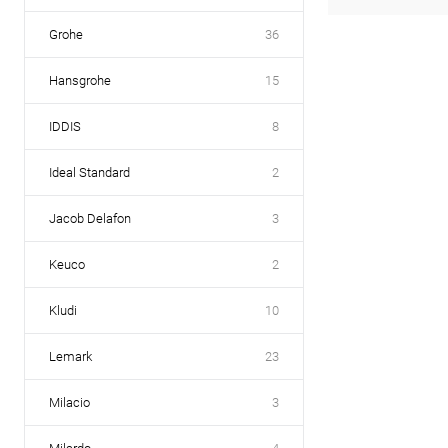
Grohe
36
Hansgrohe
15
IDDIS
8
Ideal Standard
2
Jacob Delafon
3
Keuco
2
Kludi
10
Lemark
23
Milacio
3