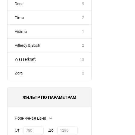
Roca
9
Timo
2
Vidima
1
Villeroy & Boch
2
Wasserkraft
13
Zorg
2
ФИЛЬТР ПО ПАРАМЕТРАМ
Розничная цена
От
До