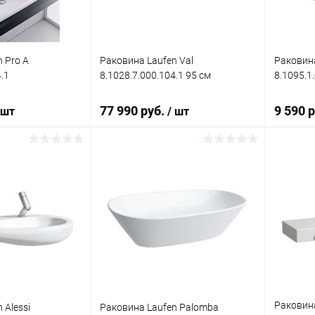
 Pro A
Раковина Laufen Val
Раковина
.1
8.1028.7.000.104.1 95 см
8.1095.1
77 990 руб.
9 590 
 шт
/ шт
корзину
В корзину
ик
Сравнение
Купить в 1 клик
Сравнение
Купит
Под заказ
В избранное
Под заказ
В изб
Раковина
 Alessi
Раковина Laufen Palomba