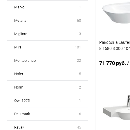
Купить в 1 кл
Marko
1
В избранное
Melana
60
Migliore
3
Раковина Laufe
Mira
101
8.1680.3.000.104
Montebianco
22
71 770 руб.
/
Nofer
5
В 
Norm
2
Owl 1975
1
Купить в 1 кл
В избранное
Paulmark
6
Ravak
45