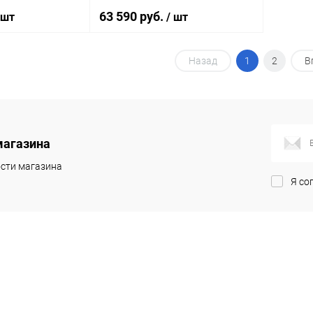
63 590 руб.
 шт
/ шт
Назад
1
2
В
корзину
В корзину
ик
Сравнение
Купить в 1 клик
Сравнение
Под заказ
В избранное
Под заказ
магазина
сти магазина
Я со