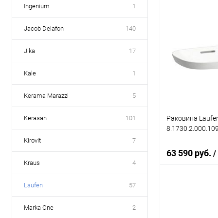
Ingenium
1
В 
Jacob Delafon
140
Купить в 1 кл
Jika
17
В избранное
Kale
1
Kerama Marazzi
5
Раковина Laufen
Kerasan
101
8.1730.2.000.109
Kirovit
7
63 590 руб.
/
Kraus
4
Laufen
57
В 
Marka One
2