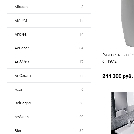
Altasan
8
AM.PM
15
Andrea
14
Aquanet
34
Раковина Laufen
811972
Art&Max
17
244 300 руб.
ArtCeram
55
Axor
6
В 
BelBagno
78
Купить в 1 кл
beWash
29
В избранное
Bien
35