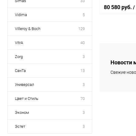
Simas
33
80 580 руб.
/
Vidima
5
Villeroy & Boch
129
В 
VitrA
40
Купить в 1 кл
Zorg
3
В избранное
Новости 
СанТа
13
Свежие ново
Универсал
3
Цвет и Стиль
70
Эконом
3
Эстет
3