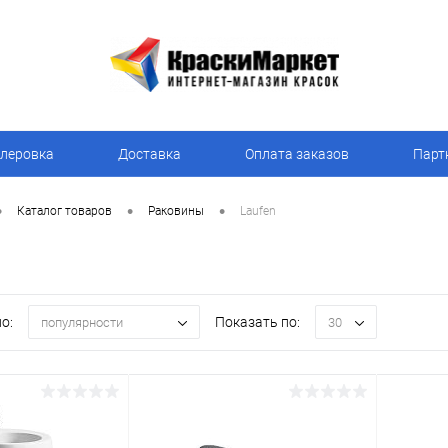
леровка
Доставка
Оплата заказов
Парт
•
•
•
Каталог товаров
Раковины
Laufen
о:
Показать по:
популярности
30