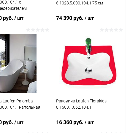
000.104.1 с
8.1028.5.000.104.1 75 см
цедержателем
0 руб.
74 390 руб.
/ шт
/ шт
В корзину
В корзину
ь в 1 клик
Сравнение
Купить в 1 клик
Сравнение
ранное
Под заказ
В избранное
Под заказ
а Laufen Palomba
Раковина Laufen Florakids
.000.104.1 напольная
8.1503.1.062.104.1
0 руб.
16 360 руб.
/ шт
/ шт