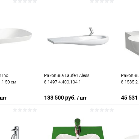
корзину
В корзину
ик
Сравнение
Купить в 1 клик
Сравнение
Купит
Под заказ
В избранное
Под заказ
В изб
 Ino
Раковина Laufen Alessi
Раковина
.1 50 см
8.1497.4.400.104.1
8.1585.2
133 500 руб.
45 531
 шт
/ шт
корзину
В корзину