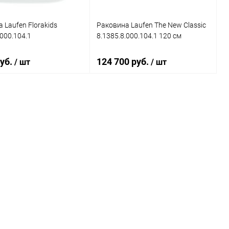
 Laufen Florakids
Раковина Laufen The New Classic
.000.104.1
8.1385.8.000.104.1 120 см
руб.
124 700 руб.
/ шт
/ шт
В корзину
В корзину
ь в 1 клик
Сравнение
Купить в 1 клик
Сравнение
ранное
Под заказ
В избранное
Под заказ