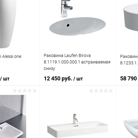
Раковина Laufen Birova
 Alessi one
Раковина
8.1119.1.000.000.1 встраиваемая
8.1233.1
снизу
12 450 руб.
58 790
/ шт
/ шт
корзину
В корзину
ик
Сравнение
Купить в 1 клик
Сравнение
Купит
Под заказ
В избранное
Под заказ
В изб