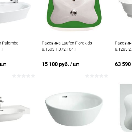
ик
Сравнение
Купить в 1 клик
Сравнение
Купит
Под заказ
В избранное
Под заказ
В изб
n Palomba
Раковина Laufen Florakids
Раковина
.1
8.1503.1.072.104.1
8.1285.2
15 100 руб.
63 590
 шт
/ шт
корзину
В корзину
ик
Сравнение
Купить в 1 клик
Сравнение
Купит
Под заказ
В избранное
Под заказ
В изб