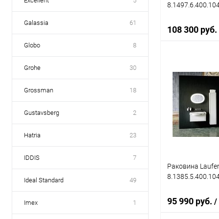
Excellent
5
8.1497.6.400.104
Galassia
61
108 300 руб.
Globo
8
Grohe
30
В 
Grossman
18
Купить в 1 кл
В избранное
Gustavsberg
2
Hatria
23
IDDIS
7
Раковина Laufen
8.1385.5.400.10
Ideal Standard
49
95 990 руб.
/
Imex
1