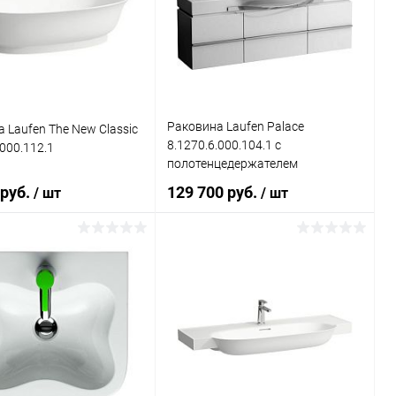
ь в 1 клик
Сравнение
Купить в 1 клик
Сравнение
ранное
Под заказ
В избранное
Под заказ
Раковина Laufen Palace
 Laufen The New Classic
8.1270.6.000.104.1 с
.000.112.1
полотенцедержателем
 руб.
129 700 руб.
/ шт
/ шт
В корзину
В корзину
ь в 1 клик
Сравнение
Купить в 1 клик
Сравнение
ранное
Под заказ
В избранное
Под заказ