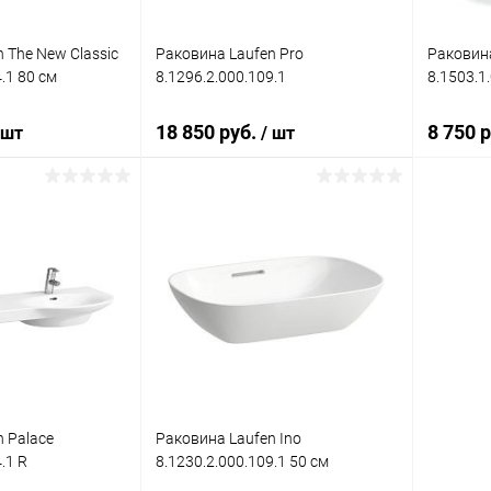
 The New Classic
Раковина Laufen Pro
Раковина
.1 80 см
8.1296.2.000.109.1
8.1503.1
18 850 руб.
8 750 
 шт
/ шт
корзину
В корзину
ик
Сравнение
Купить в 1 клик
Сравнение
Купит
Под заказ
В избранное
Под заказ
В изб
 Palace
Раковина Laufen Ino
.1 R
8.1230.2.000.109.1 50 см