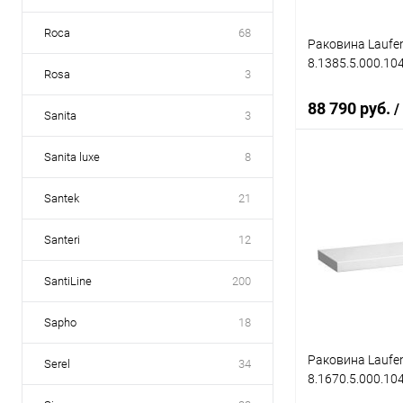
Roca
68
Раковина Laufen
8.1385.5.000.104
Rosa
3
88 790 руб.
/
Sanita
3
Sanita luxe
8
В 
Santek
21
Купить в 1 кл
Santeri
12
В избранное
SantiLine
200
Sapho
18
Раковина Laufen
Serel
34
8.1670.5.000.104