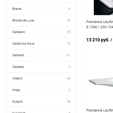
Bravat
6
Bronze de Luxe
32
Раковина Laufen
8.1396.1.000.104
Catalano
59
13 210 руб.
/
Ceramica Nova
74
Cersanit
41
В 
Cezares
3
Купить в 1 кл
Creavit
38
В избранное
Dreja
2
Duravit
58
Раковина Laufen