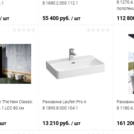
8.1270.4.
.1
8.1680.2.000.112.1
полотен
55 400 руб.
112 80
/ шт
/ шт
корзину
В корзину
ик
Сравнение
Купить в 1 клик
Сравнение
Купит
Под заказ
В избранное
Под заказ
В изб
 The New Classic
Раковина Laufen Pro A
Раковин
4.1 LCC 80 см
8.1895.8.000.104.1
8.1180.4
13 210 руб.
161 20
 шт
/ шт