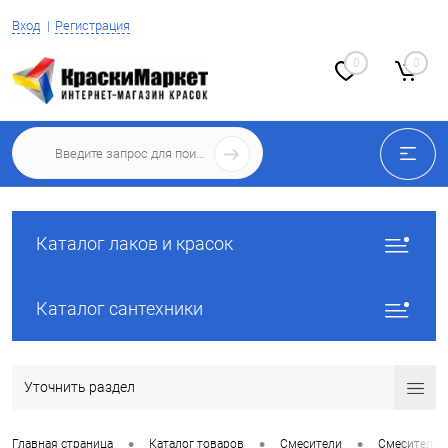
Вход
Регистрация
0
0
Каталог лаков и красок
Каталог сантехники
Уточнить раздел
•
•
•
Главная страница
Каталог товаров
Смесители
Смесители 