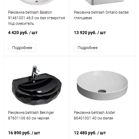
Раковина beWash Balaton
Раковина beWash Ontario белая
91461001 46,5 см без отверстия
глянцевая
под смеситель
4 420 руб.
/ шт
13 920 руб.
/ шт
Подробнее
Подробнее
Раковина beWash Bekinger
Раковина beWash Alster
87601106 60 см черная
86401001 40 см белая
16 890 руб.
/ шт
12 480 руб.
/ шт