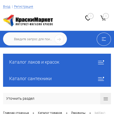
Вход
Регистрация
0
0
Каталог лаков и красок
Каталог сантехники
Уточнить раздел
•
•
•
Главная страница
Каталог товаров
Раковины
beWash