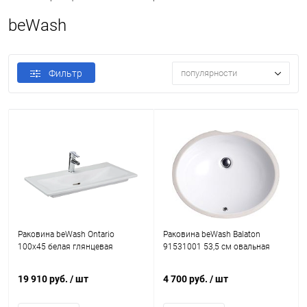
beWash
Фильтр
популярности
Раковина beWash Ontario
Раковина beWash Balaton
100x45 белая глянцевая
91531001 53,5 см овальная
19 910 руб.
/ шт
4 700 руб.
/ шт