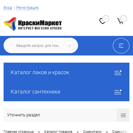
Вход
Регистрация
0
0
Каталог лаков и красок
Каталог сантехники
Уточнить раздел
•
•
•
Главная страница
Каталог товаров
Смесители
Смесители 