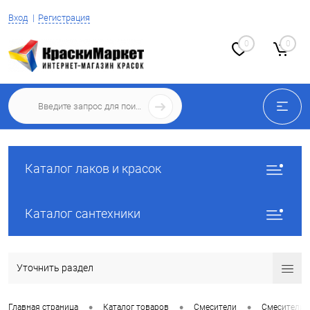
Вход
Регистрация
0
0
Каталог лаков и красок
Каталог сантехники
Уточнить раздел
•
•
•
Главная страница
Каталог товаров
Смесители
Смесители 