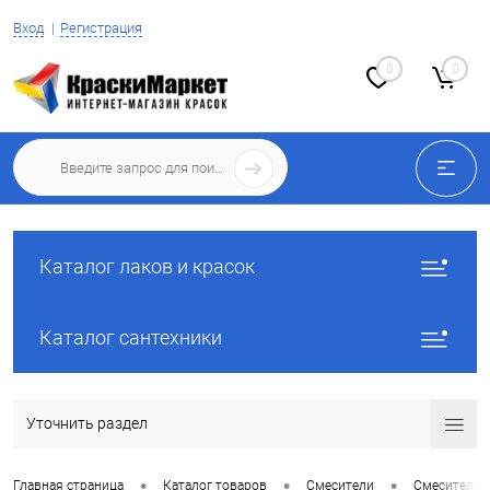
Вход
Регистрация
0
0
Каталог лаков и красок
Каталог сантехники
Уточнить раздел
•
•
•
Главная страница
Каталог товаров
Смесители
Смесители 