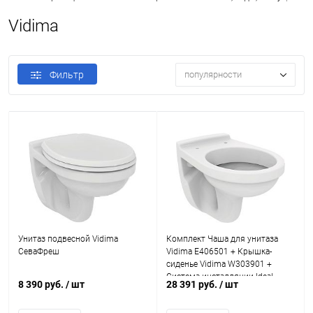
Vidima
Фильтр
популярности
Унитаз подвесной Vidima
Комплект Чаша для унитаза
СеваФреш
Vidima E406501 + Крышка-
сиденье Vidima W303901 +
Система инсталляции Ideal
8 390 руб.
/ шт
28 391 руб.
/ шт
Standard R020467 + Кнопка
смыва