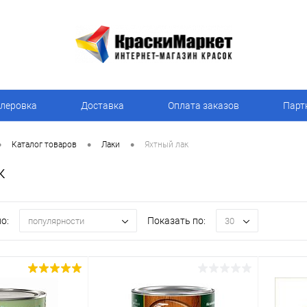
леровка
Доставка
Оплата заказов
Парт
•
•
•
Каталог товаров
Лаки
Яхтный лак
к
о:
Показать по:
популярности
30