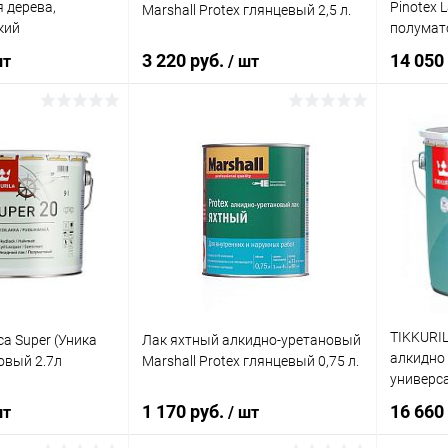
 дерева,
Pinotex L
Marshall Protex глянцевый 2,5 л.
Лак Symphony Hardwood
Бесцвет
полиуретановая, для дерева и
кий
полумато
полов, яхтный
3 220 руб.
14 050
шт
/ шт
Элемент 
Лак Alpi
уретано
наружны
корзину
В корзину
полума
ик
Сравнение
Купить в 1 клик
Сравнение
Купит
В наличии
В избранное
В наличии
В изб
TIKKURIL
ica Super (Уника
Лак яхтный алкидно-уретановый
алкидно
овый 2.7л
Marshall Protex глянцевый 0,75 л.
универса
полумат
1 170 руб.
16 660
шт
/ шт
а: