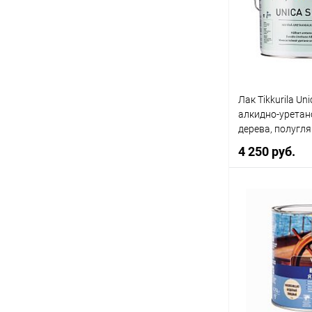
Купить в 1 кл
В избранное
Лак Tikkurila Un
алкидно-уретан
дерева, полугл
4 250 руб.
В 
Купить в 1 кл
В избранное
Литраж | Масса: