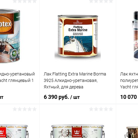
er Yacht
овый, для
еростойкий
корзину
В корзину
ик
Сравнение
Купить в 1 клик
Сравнение
Купит
В наличии
В избранное
В наличии
В изб
идно-уретановый
Лак Flatting Extra Marine Borma
Лак яхт
Yacht глянцевый 1
3925 Алкидно-уретановая,
полиурет
Яхтный, для дерева
Yacht гл
6 390 руб.
10 070
шт
/ шт
корзину
В корзину