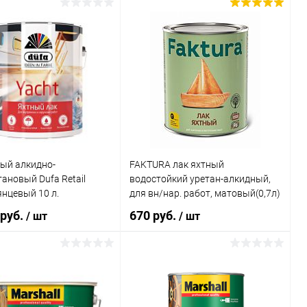
В корзину
В корзину
ь в 1 клик
Сравнение
Купить в 1 клик
Сравнение
ранное
В наличии
В избранное
В наличии
ный алкидно-
FAKTURA лак яхтный
ановый Dufa Retail
водостойкий уретан-алкидный,
янцевый 10 л.
для вн/нар. работ, матовый(0,7л)
 руб.
670 руб.
/ шт
/ шт
В корзину
В корзину