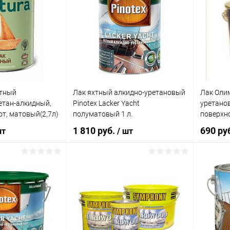
хтный
Лак яхтный алкидно-уретановый
Лак Оли
етан-алкидный,
Pinotex Lacker Yacht
уретано
от, матовый(2,7л)
полуматовый 1 л.
поверхн
1 810 руб.
690 ру
шт
/ шт
корзину
В корзину
ик
Сравнение
Купить в 1 клик
Сравнение
Купит
В наличии
В избранное
В наличии
В изб