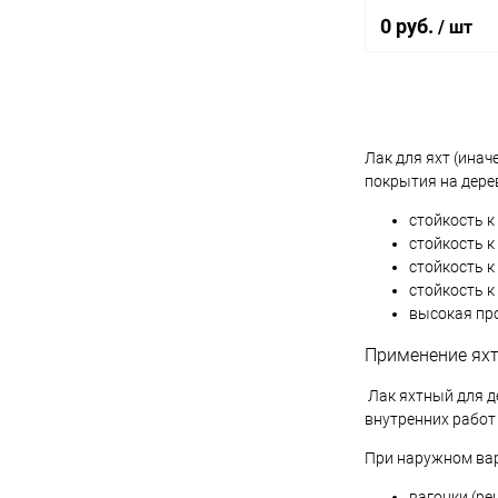
0 руб.
/ шт
В 
Лак для яхт (ина
Купить в 1 кл
покрытия на дере
В избранное
стойкость 
стойкость к
Элемент каталог
стойкость к
стойкость к
Лак Яхтный V33
внутренних и н
высокая про
работ, глянцевы
Применение яхт
Лак яхтный для д
внутренних работ
При наружном вар
вагонки (ре