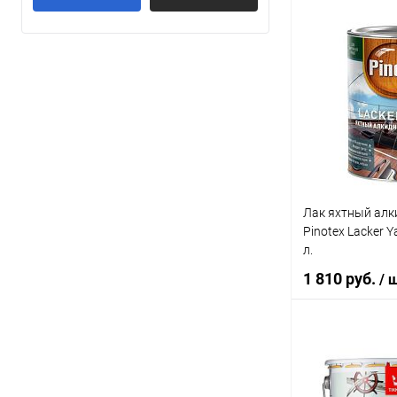
Лак Pinotex Lack
алкидно-уретан
дерева, атмосф
В 
Купить в 1 кл
В избранное
Лак яхтный алк
Pinotex Lacker 
л.
1 810 руб.
/ 
В 