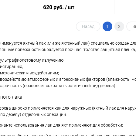
полуматовый(0,7л)
620 руб.
/ шт
Назад
1
2
В
корзину
В корзину
че именуется яхтный лак или же яхтенный лак) специально создан д
ик
Сравнение
Купить в 1 клик
Сравнение
вянные поверхности образуется прочная, толстая защитная плёнка
В наличии
В избранное
В наличии
к ультрафиолетовому излучению;
 истиранию;
а:
 механическим воздействиям;
 воздействию атмосферных и агрессивных факторов (влажность, мо
 для
аружных
зрачность (позволяет сохранять эстетичный вид дерева).
й
ного лака
ерева широко применяется как для наружных (яхтный лак для наружн
 по дереву) отделочных операций.
ианте использования лак для яхт применяют для обработки:
шение выбрать прочный и долговечный яхтный лак для наружных р