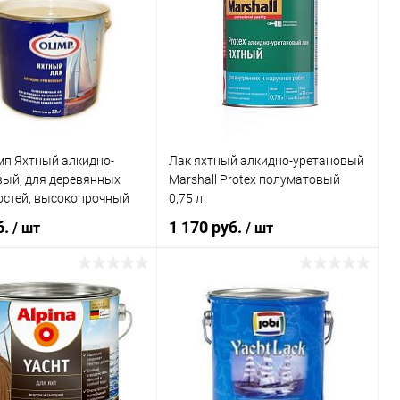
мп Яхтный алкидно-
Лак яхтный алкидно-уретановый
вый, для деревянных
Marshall Protex полуматовый
остей, высокопрочный
0,75 л.
б.
1 170 руб.
/ шт
/ шт
В корзину
В корзину
ь в 1 клик
Сравнение
Купить в 1 клик
Сравнение
ранное
В наличии
В избранное
В наличии