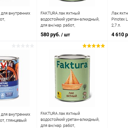
а:
 для внутренних
FAKTURA лак яхтный
Лак яхт
от,
водостойкий уретан-алкидный,
Pinotex 
ica Super 60
овый, для
для вн/нар. работ,
2,7 л.
янцевый
глянцевый(0,7л)
580 руб.
4 610 
/ шт
корзину
В корзину
ик
Сравнение
Купить в 1 клик
Сравнение
Купит
В наличии
В избранное
В наличии
В изб
а:
 для
аружных
нцевый
FAKTURA лак яхтный
 для внутренних
водостойкий уретан-алкидный,
от, глянцевый
для вн/нар. работ,