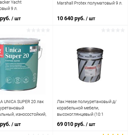
acker Yacht
Marshall Protex полуматовый 9 л.
Бесцветный
ный
вый 9 л.
 руб.
10 640 руб.
/ шт
/ шт
Элемент каталога:
каталога:
Лак Jobi Yachtlack алкидно-
na Yachtlack Алкидно-
уретановый, высокопрочный
вая, алкидная, для
атмосферостойкий
х работ,
В корзину
В корзину
товый
ь в 1 клик
Сравнение
Купить в 1 клик
Сравнение
ранное
В наличии
В избранное
В наличии
A UNICA SUPER 20 лак
Лак Hesse полиуретановый д/
 уретановый
корабельной мебели,
льный, износостойкий,
высокоглянцевый (10:1
овый (9л)
HES4650.00) н.у.25л DE 45039
 руб.
69 010 руб.
/ шт
/ шт