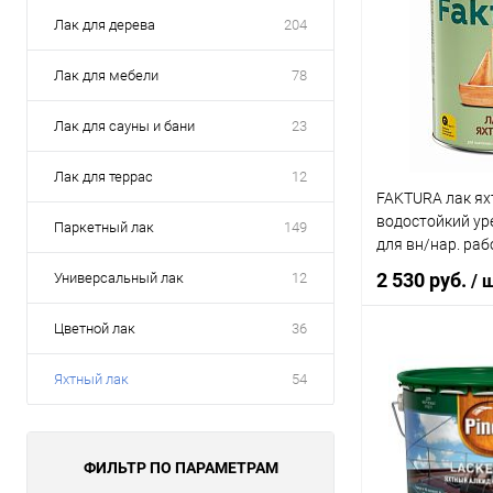
Лак для дерева
204
Лак для мебели
78
Лак для сауны и бани
23
Лак для террас
12
FAKTURA лак я
водостойкий ур
Паркетный лак
149
для вн/нар. раб
2 530 руб.
Универсальный лак
12
/ 
Цветной лак
36
В 
Яхтный лак
54
Купить в 1 кл
В избранное
ФИЛЬТР ПО ПАРАМЕТРАМ