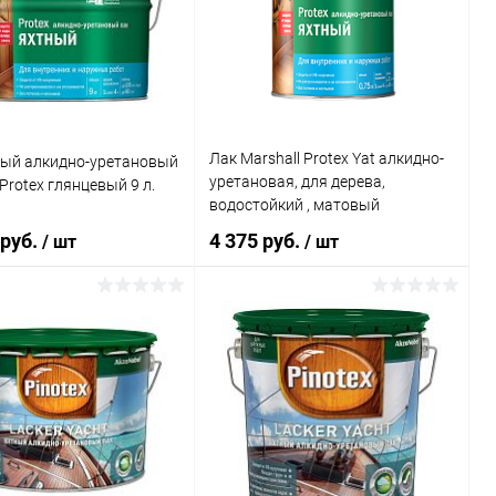
ь в 1 клик
Сравнение
Купить в 1 клик
Сравнение
ранное
В наличии
В избранное
В наличии
Лак Marshall Protex Yat алкидно-
ный алкидно-уретановый
уретановая, для дерева,
 Protex глянцевый 9 л.
водостойкий , матовый
 руб.
4 375 руб.
/ шт
/ шт
В корзину
В корзину
ь в 1 клик
Сравнение
Купить в 1 клик
Сравнение
ранное
В наличии
В избранное
В наличии
Литраж | Масса: