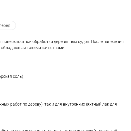
перед
ля поверхностной обработки деревянных судов. После нанесения
, обладающая такими качествами:
рская соль);
ых работ по дереву), так и для внутренних (яхтный лак для
абот по дереву позволит придать строению яркий, нарядный