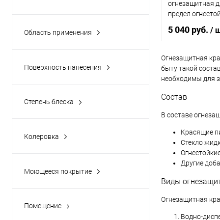
огнезащитная д
Tikkurila
(2)
Все
предел огнестой
Эксперт
(1)
Алкидная
(1)
минут, белая (6к
5 040 руб.
/ 
Область применения
Силиконалюминиевая
(2)
Балок оцинкованных
металлоконструкций;
(2)
синтетический сополимер
(2)
Огнезащитная кра
Поверхность нанесения
быту такой состав
Для дерева
(1)
В 
необходимы для з
Для металла
(3)
Состав
Купить в 1 кл
Кабель
(2)
Степень блеска
Глянцевый
(1)
В избранное
В составе огнеза
крепежей и оцинкованных
стяжек металлоконструкций
(2)
Матовый
(9)
Красящие п
Колеровка
Стекло жидк
Показать ещё 4
Да
(3)
Огнестойкие
Нет
(3)
Другие доба
Моющееся покрытие
Виды огнезащи
Да
(3)
Огнезащитная кра
Помещение
Влажное
(5)
Водно-диспе