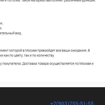
тен и потолка. Такой материал выполняет различные функции:
и;
и;
ательный вид.
имент которой в Москве превзойдет все ваши ожидания. В
как по цвету, так и по количеству.
у покупателю. Доставка товара осуществляется по Москве и
+7(903)755-51-55