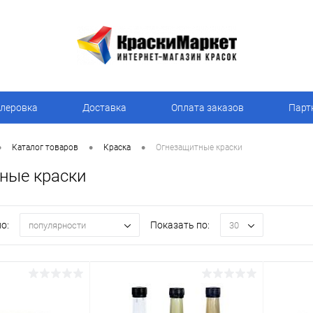
леровка
Доставка
Оплата заказов
Парт
•
•
•
Каталог товаров
Краска
Огнезащитные краски
ные краски
о:
Показать по:
популярности
30