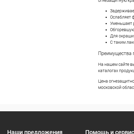
огнезащитную кра
Задерживает
Ослабляет 
Уменьшает 
Обгоревшую 
Для окраши
С таким ла
Преимущества 
На нашем сайте в
каталогах продукц
Цена огнезащитно
московской област
Наши предложения
Помощь и серви