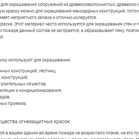
 для окрашивания сооружений из древесноволокнистых, древесно-
ю краску можно для окрашивания мансардных конструкций, потолков
имеет неприятного запаха и отлично колеруется.
раска. Этот материал часто используется для окрашивания стен и 
и пожаре данный состав не загорается, а образовывает пену, поэт
й.
ску используют для окрашивания:
ных конструкций, лестниц;
 конструкций;
троительных объектов;
тиляции и кондиционирования;
адов;
ных проемов;
ущества огнезащитных красок
тоб в вашем здании во время пожара не возрастало пламя, на его п