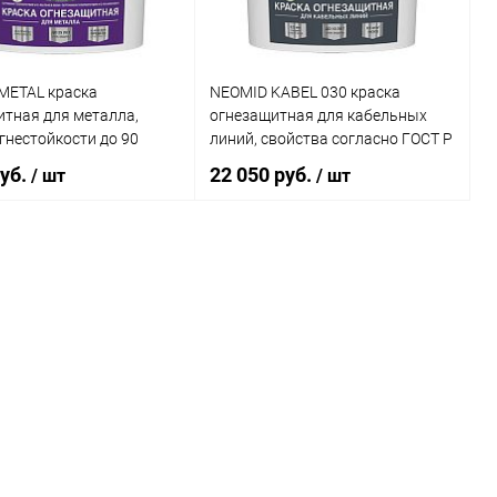
 Масса:
каталога:
METAL краска
NEOMID KABEL 030 краска
итная для металла,
огнезащитная для кабельных
ikkurila termal
налюминиевая,
гнестойкости до 90
линий, свойства согласно ГОСТ Р
елая (6кг)
53311 (25кг)
руб.
22 050 руб.
/ шт
/ шт
В корзину
В корзину
ь в 1 клик
Сравнение
Купить в 1 клик
Сравнение
ранное
В наличии
В избранное
В наличии