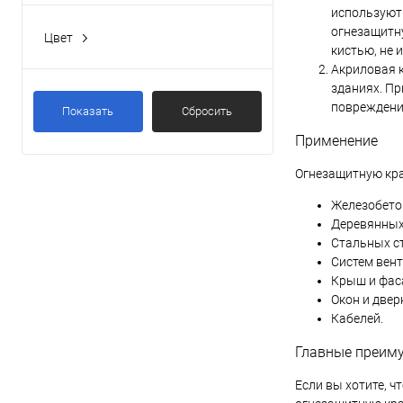
используют
Сухое
(8)
огнезащитну
Цвет
кистью, не 
Универсальные
(3)
Все
Акриловая к
11 белая
(3)
зданиях. Пр
повреждени
Показать
Сбросить
Белый
(5)
Применение
Серебристый
(1)
Огнезащитную кра
Черный
(1)
Железобетон
Деревянных
Стальных с
Систем вен
Крыш и фас
Окон и двер
Кабелей.
Главные преим
Если вы хотите, ч