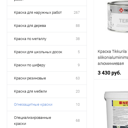
Краска для наружных работ
267
Краска для дерева
88
Краска по металлу
38
Краска Tikkurila
Краски для школьных досок
5
silikonialumiinim
алюминиевая
Краски по шиферу
9
3 430 руб.
Краски резиновые
63
Краска для мебели
20
В 
Огнезащитные краски
10
Купить в 1 кл
Специализированные
68
В избранное
краски