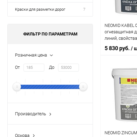
Литраж | Масса:
Краски для разметки дорог
7
0,3 л
Элемент каталог
NEOMID KABEL 0
огнезащитная д
Краска Tikkurila
ФИЛЬТР ПО ПАРАМЕТРАМ
silikonialumiinim
линий, свойства
силиконо-алюм
53311 (6кг)
5 830 руб.
/ 
Розничная цена
От
До
В 
Купить в 1 кл
В избранное
Производитель
Все
Neomid
(7)
NEOMID ZINCUM
Основа