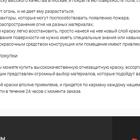
ску высокого качества в Москве, и покрыть ею поверхность пола, с
 огонь, и не дает ему разрастаться;
факторы, которые могут поспособствовать появлению пожара;
распространение огня на разных материалах;
краску легко восстановить, просто нанеся на нее новый слой краск
вания поверхности не нужно иметь специальные знания или навык
кокрасочным средством конструкция или помещение имеют привлек
покупки
ы можете купить высококачественную огнезащитную краску, ассорт
ии представлен огромный выбор материалов, которые подойдут вам 
й краски вполне приемлема, и придется по карману каждому нашем
и в течение 24 часов с момента заказа.
сы