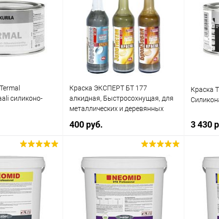
 Termal
Краска ЭКСПЕРТ БТ 177
Краска Ti
aali силиконо-
алкидная, Быстросохнущая, для
Силикон
металлических и деревянных
поверхностей
400 руб.
3 430 р
корзину
В корзину
ик
Сравнение
Купить в 1 клик
Сравнение
Купит
В наличии
В избранное
В наличии
В изб