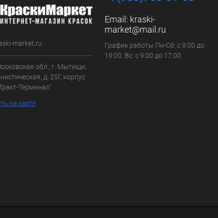
Email:
kraski-
market@mail.ru
aski-market.ru
График работы Пн-Сб: с 9:00 до
19:00, Вс: с 9:00 до 17:00
осковская обл., г. Мытищи,
нистическая, д. 25Г, корпус
"Тракт-Терминал"
ть на карте