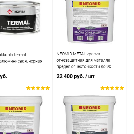
NEOMID METAL краска
kkurila termal
огнезащитная для металла,
алюминиевая, черная
предел огнестойкости до 90
минут, белая (25кг)
уб.
22 400 руб.
/ шт
В корзину
В корзину
ь в 1 клик
Сравнение
Купить в 1 клик
Сравнение
ранное
В наличии
В избранное
В наличии