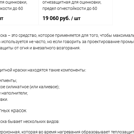
ля оцинковки,
огнезащитная для оцинковки,
кости до 60
предел огнестойкости до 60
г)
минут, белая (25кг)
19 060 руб.
шт
/ шт
ска – это средство, которое применяется для того, чтобы максима
 используется не часто, но если говорить за проектирование пром
корзину
В корзину
ащиты от огня и внезапного возгорания.
ик
Сравнение
Купить в 1 клик
Сравнение
В наличии
В избранное
В наличии
щитной краски находятся такие компоненты:
игменты;
ое силикатное (или калиевое);
 наполнители;
вки.
тных красок
ска бывает нескольких видов:
рсионная, которая во время нагревания образовывает теплозащит