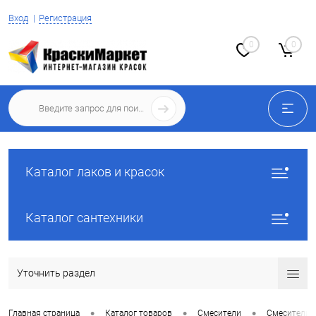
Вход
Регистрация
0
0
Каталог лаков и красок
Каталог сантехники
Уточнить раздел
•
•
•
Главная страница
Каталог товаров
Смесители
Смесители 