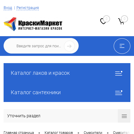
Вход
Регистрация
0
0
Каталог лаков и красок
Каталог сантехники
Уточнить раздел
•
•
•
Главная страница
Каталог товаров
Смесители
Смесители 