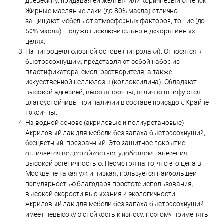
древесину, придавая ей жёлтый или коричневый оттенок.
Жирные масляные лаки (до 80% масла) отлично
защищают мебель от атмосферных факторов, тощие (до
50% масла) – служат исключительно в декоративных
целях.
На нитроцеллюлозной основе (нитролаки). Относятся к
быстросохнущим, представляют собой набор из
пластификатора, смол, растворителя, а также
искусственной целлюлозы (коллоксилина). Обладают
высокой адгезией, высокопрочны, отлично шлифуются,
влагоустойчивы при наличии в составе присадок. Крайне
токсичны.
На водной основе (акриловые и полиуретановые).
Акриловый лак для мебели без запаха быстросохнущий,
бесцветный, прозрачный. Это защитное покрытие
отличается водостойкостью, удобством нанесения,
высокой эстетичностью. Несмотря на то, что его цена в
Москве не такая уж и низкая, пользуется наибольшей
популярностью благодаря простоте использования,
высокой скорости высыхания и экологичности.
Акриловый лак для мебели без запаха быстросохнущий
имеет невысокую стойкость к износу, поэтому применять