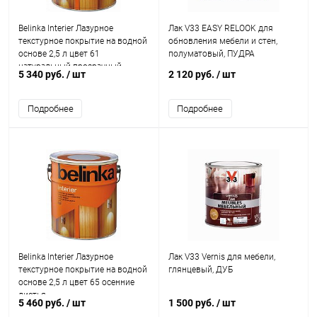
Belinka Interier Лазурное
Лак V33 EASY RELOOK для
текстурное покрытие на водной
обновления мебели и стен,
основе 2,5 л цвет 61
полуматовый, ПУДРА
натуральный прозрачный
5 340 руб.
/ шт
2 120 руб.
/ шт
Подробнее
Подробнее
Belinka Interier Лазурное
Лак V33 Vernis для мебели,
текстурное покрытие на водной
глянцевый, ДУБ
основе 2,5 л цвет 65 осенние
листья
5 460 руб.
/ шт
1 500 руб.
/ шт