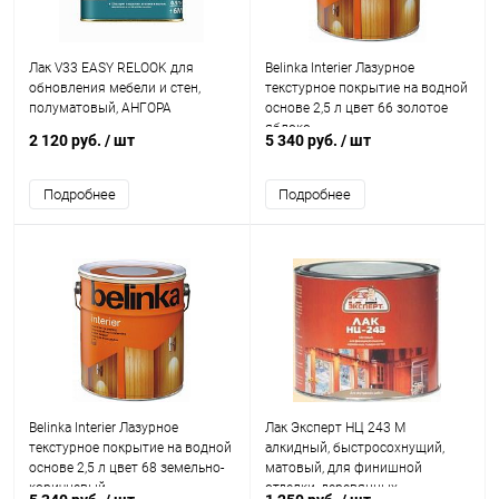
Лак V33 EASY RELOOK для
Belinka Interier Лазурное
обновления мебели и стен,
текстурное покрытие на водной
полуматовый, АНГОРА
основе 2,5 л цвет 66 золотое
яблоко
2 120 руб.
/ шт
5 340 руб.
/ шт
Подробнее
Подробнее
Belinka Interier Лазурное
Лак Эксперт НЦ 243 М
текстурное покрытие на водной
алкидный, быстросохнущий,
основе 2,5 л цвет 68 земельно-
матовый, для финишной
коричневый
отделки, деревянных