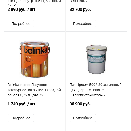
стен, для внутр. работ, матовый
глянцевый
(2,7л)
2 890 руб.
/ шт
82 700 руб.
Подробнее
Подробнее
Belinka Interier Лазурное
Лак Lignum 5002-30 акриловый,
текстурное покрытие на водной
для дверных полотен,
основе 0,75 л цвет 73
шелковисто-матовый
сметаново – белый
1 740 руб.
/ шт
35 900 руб.
Подробнее
Подробнее