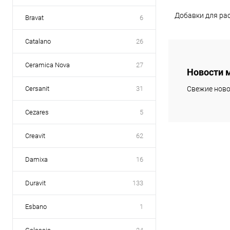
Добавки для ра
Bravat
6
Catalano
26
Ceramica Nova
27
Новости 
Cersanit
31
Свежие ново
Cezares
5
Creavit
62
Damixa
16
Duravit
133
Esbano
1