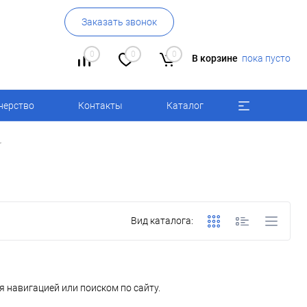
Заказать звонок
0
0
0
В корзине
пока пусто
нерство
Контакты
Каталог
r
Вид каталога:
 навигацией или поиском по сайту.