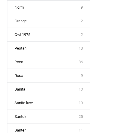
Norm
9
Orange
2
Owl 1975
2
Pestan
13
Roca
86
Rosa
9
Sanita
10
Sanita luxe
13
Santek
25
Santeri
11