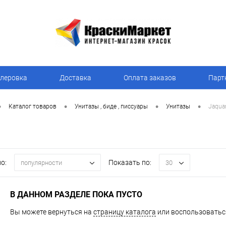
леровка
Доставка
Оплата заказов
Парт
•
•
•
•
Каталог товаров
Унитазы , биде , писсуары
Унитазы
Jaqua
о:
Показать по:
популярности
30
В ДАННОМ РАЗДЕЛЕ ПОКА ПУСТО
Вы можете вернуться на
страницу каталога
или воспользоваться