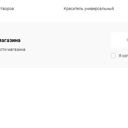
створов
Краситель универсальный
магазина
сти магазина
Я со