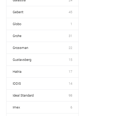
Galassia
24
Geberit
45
Globo
1
Grohe
31
Grossman
22
Gustavsberg
15
Hatria
17
IDDIS
14
Ideal Standard
98
Imex
6