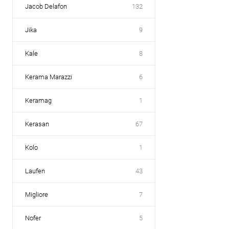
Jacob Delafon
132
Jika
9
Kale
8
Kerama Marazzi
6
Keramag
1
Kerasan
67
Kolo
1
Laufen
43
Migliore
7
Nofer
5