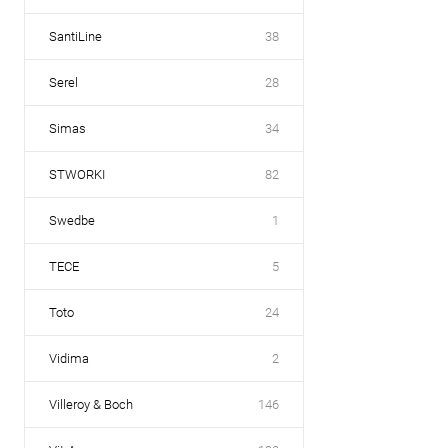
SantiLine
38
Serel
28
Simas
34
STWORKI
82
Swedbe
1
TECE
5
Toto
24
Vidima
2
Villeroy & Boch
146