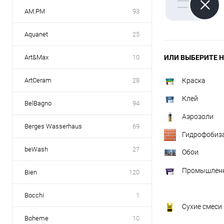
AM.PM
93
Aquanet
25
Art&Max
10
ИЛИ ВЫБЕРИТЕ Н
ArtCeram
28
Краска
Клей
BelBagno
94
Аэрозоли
Berges Wasserhaus
69
Гидрофобиз
beWash
27
Обои
Промышленн
Bien
120
Bocchi
1
Сухие смеси
Boheme
10