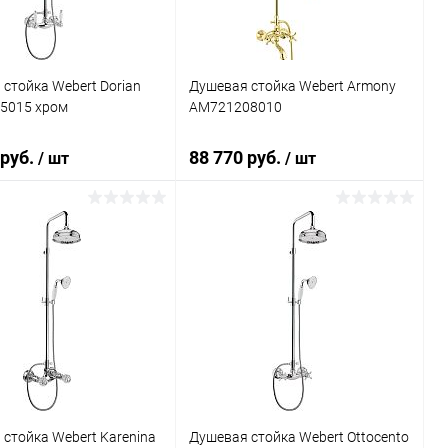
стойка Webert Dorian
Душевая стойка Webert Armony
5015 хром
AM721208010
 руб.
88 770 руб.
/ шт
/ шт
В корзину
В корзину
ь в 1 клик
Сравнение
Купить в 1 клик
Сравнение
ранное
Под заказ
В избранное
Под заказ
стойка Webert Karenina
Душевая стойка Webert Ottocento