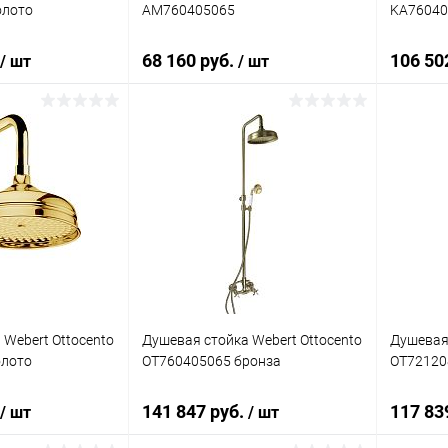
олото
AM760405065
KA76040
68 160 руб.
106 50
/ шт
/ шт
корзину
В корзину
ик
Сравнение
Купить в 1 клик
Сравнение
Купит
Под заказ
В избранное
Под заказ
В изб
 Webert Ottocento
Душевая стойка Webert Ottocento
Душевая 
олото
OT760405065 бронза
OT72120
141 847 руб.
117 83
/ шт
/ шт