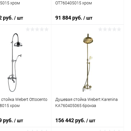
5015 хром
OT760405015 хром
2 руб.
91 884 руб.
/ шт
/ шт
В корзину
В корзину
ь в 1 клик
Сравнение
Купить в 1 клик
Сравнение
ранное
Под заказ
В избранное
Под заказ
стойка Webert Ottocento
Душевая стойка Webert Karenina
8015 хром
KA760405065 бронза
9 руб.
156 442 руб.
/ шт
/ шт