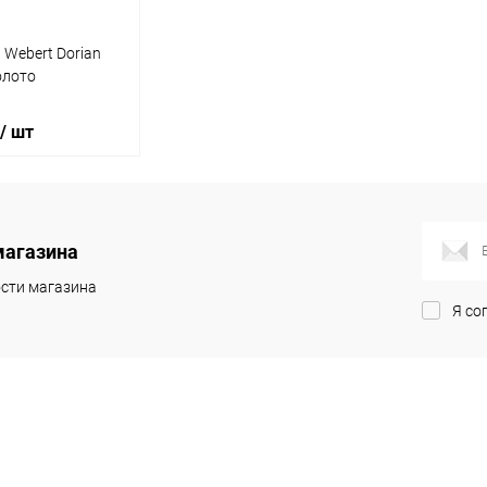
 Webert Dorian
олото
/ шт
корзину
магазина
ик
Сравнение
сти магазина
Я со
Под заказ