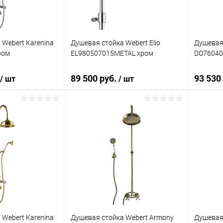
 Webert Karenina
Душевая стойка Webert Elio
Душевая 
ром
EL980507015METAL хром
DO76040
89 500 руб.
93 530
/ шт
/ шт
корзину
В корзину
ик
Сравнение
Купить в 1 клик
Сравнение
Купит
Под заказ
В избранное
Под заказ
В изб
 Webert Karenina
Душевая стойка Webert Armony
Душевая 