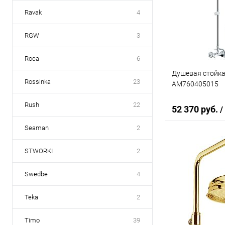
Купить в 1 кл
Ravak
4
В избранное
RGW
3
Roca
6
Душевая стойка
Rossinka
23
AM760405015
Rush
22
52 370 руб.
/
Seaman
2
В 
STWORKI
2
Swedbe
4
Купить в 1 кл
В избранное
Teka
2
Timo
39