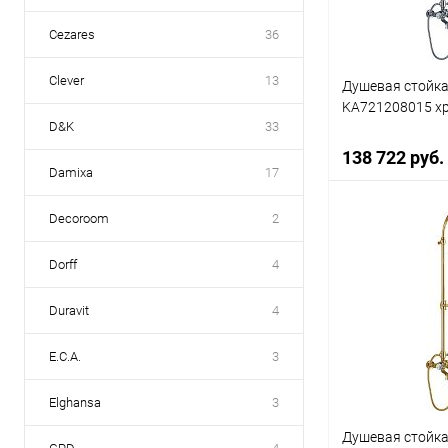
Cezares
36
Clever
13
Душевая стойка
KA721208015 х
D&K
33
138 722 руб.
Damixa
17
Decoroom
2
В 
Dorff
4
Купить в 1 кл
Duravit
4
В избранное
E.C.A.
3
Elghansa
3
Душевая стойка