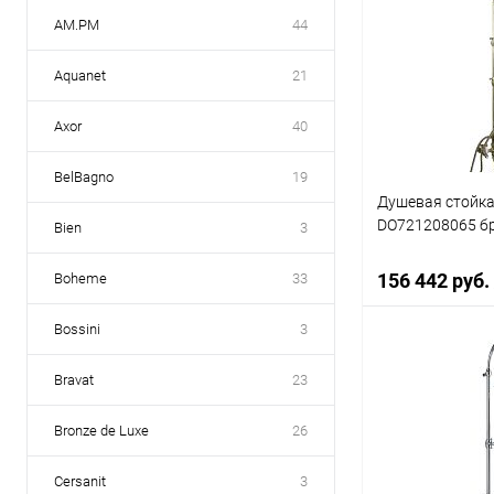
AM.PM
44
Aquanet
21
Axor
40
BelBagno
19
Душевая стойка
DO721208065 б
Bien
3
156 442 руб.
Boheme
33
Bossini
3
В 
Bravat
23
Купить в 1 кл
Bronze de Luxe
26
В избранное
Cersanit
3