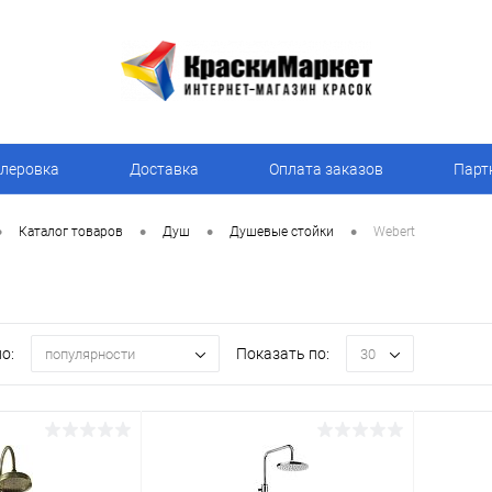
леровка
Доставка
Оплата заказов
Парт
•
•
•
•
Каталог товаров
Душ
Душевые стойки
Webert
о:
Показать по:
популярности
30