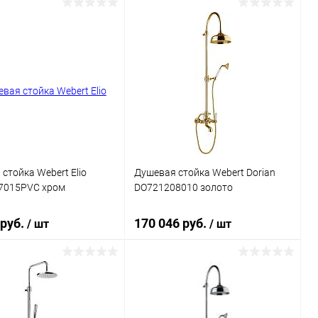
В корзину
В корзину
ь в 1 клик
Сравнение
Купить в 1 клик
Сравнение
ранное
Под заказ
В избранное
Под заказ
стойка Webert Elio
Душевая стойка Webert Dorian
7015PVC хром
DO721208010 золото
 руб.
170 046 руб.
/ шт
/ шт
В корзину
В корзину