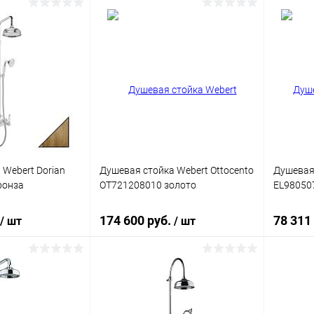
корзину
В корзину
ик
Сравнение
Купить в 1 клик
Сравнение
Купит
Под заказ
В избранное
Под заказ
В изб
 Webert Dorian
Душевая стойка Webert Ottocento
Душевая 
ронза
OT721208010 золото
EL98050
174 600 руб.
78 311
/ шт
/ шт
корзину
В корзину